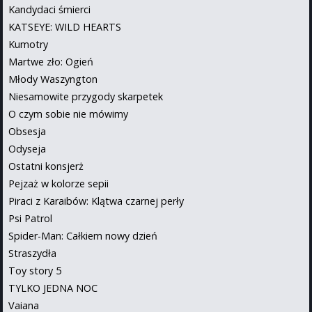
Kandydaci śmierci
KATSEYE: WILD HEARTS
Kumotry
Martwe zło: Ogień
Młody Waszyngton
Niesamowite przygody skarpetek
O czym sobie nie mówimy
Obsesja
Odyseja
Ostatni konsjerż
Pejzaż w kolorze sepii
Piraci z Karaibów: Klątwa czarnej perły
Psi Patrol
Spider-Man: Całkiem nowy dzień
Straszydła
Toy story 5
TYLKO JEDNA NOC
Vaiana