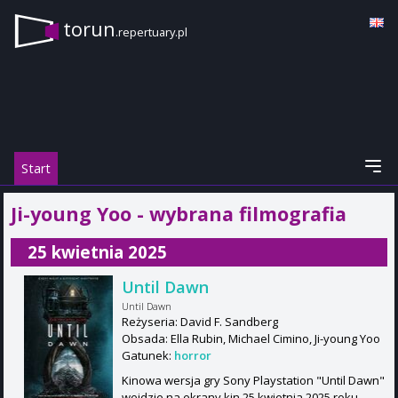
torun
.repertuary.pl
Start
Ji-young Yoo - wybrana filmografia
25 kwietnia 2025
Until Dawn
Until Dawn
Reżyseria: David F. Sandberg
Obsada: Ella Rubin, Michael Cimino, Ji-young Yoo
Gatunek:
horror
Kinowa wersja gry Sony Playstation "Until Dawn"
wejdzie na ekrany kin 25 kwietnia 2025 roku.