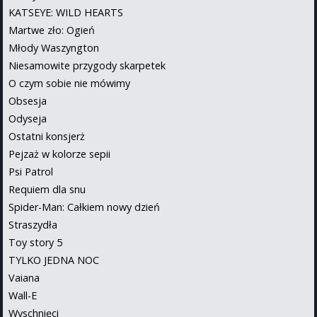
KATSEYE: WILD HEARTS
Martwe zło: Ogień
Młody Waszyngton
Niesamowite przygody skarpetek
O czym sobie nie mówimy
Obsesja
Odyseja
Ostatni konsjerż
Pejzaż w kolorze sepii
Psi Patrol
Requiem dla snu
Spider-Man: Całkiem nowy dzień
Straszydła
Toy story 5
TYLKO JEDNA NOC
Vaiana
Wall-E
Wyschnięci