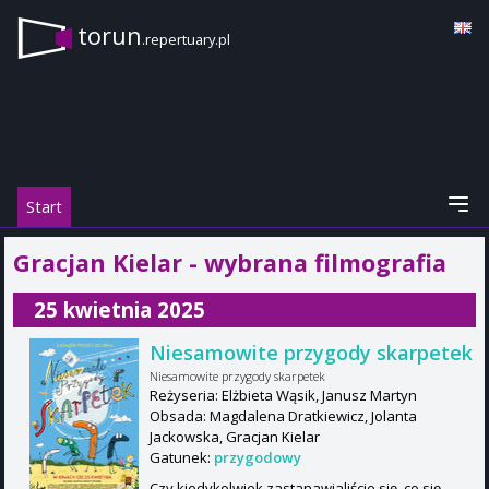
torun
.repertuary.pl
Start
Gracjan Kielar - wybrana filmografia
25 kwietnia 2025
Niesamowite przygody skarpetek
Niesamowite przygody skarpetek
Reżyseria: Elżbieta Wąsik, Janusz Martyn
Obsada: Magdalena Dratkiewicz, Jolanta
Jackowska, Gracjan Kielar
Gatunek:
przygodowy
Czy kiedykolwiek zastanawialiście się, co się