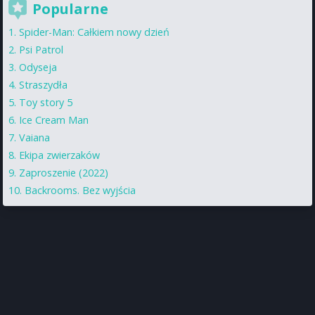
Popularne
Spider-Man: Całkiem nowy dzień
Psi Patrol
Odyseja
Straszydła
Toy story 5
Ice Cream Man
Vaiana
Ekipa zwierzaków
Zaproszenie (2022)
Backrooms. Bez wyjścia