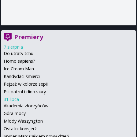
Premiery
7 sierpnia
Do utraty tchu
Homo sapiens?
Ice Cream Man
Kandydaci śmierci
Pejzaż w kolorze sepii
Psi patrol i dinozaury
31 lipca
Akademia złoczyńców
Góra mocy
Młody Waszyngton
Ostatni konsjerż
Spider-Man: Całkiem nowy dzień