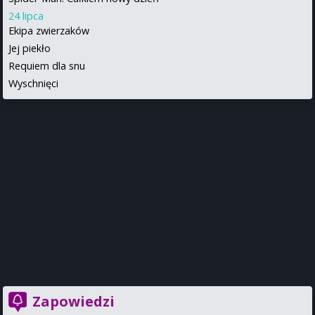
24 lipca
Ekipa zwierzaków
Jej piekło
Requiem dla snu
Wyschnięci
Zapowiedzi