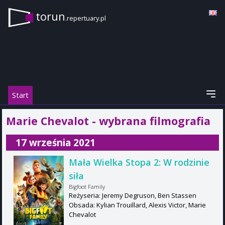
torun
.repertuary.pl
Start
Marie Chevalot - wybrana filmografia
17 września 2021
Mała Wielka Stopa 2: W rodzinie
siła
Bigfoot Family
Reżyseria: Jeremy Degruson, Ben Stassen
Obsada: Kylian Trouillard, Alexis Victor, Marie
Chevalot