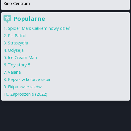
Kino Centrum
Popularne
Spider-Man: Całkiem nowy dzień
Psi Patrol
Straszydła
Odyseja
Ice Cream Man
Toy story 5
Vaiana
Pejzaż w kolorze sepii
Ekipa zwierzaków
Zaproszenie (2022)