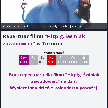
Idź do:
repertuar kin
|
opis i szczegóły
|
trailer
|
opinie
Repertuar filmu
"Hitpig. Świniak
zawodowiec"
w Toruniu
Wybierz dzień
Czw
Pt
Sb
Nd
Pn
Wt
Śr
6 08
7 08
8 08
9 08
10 08
11 08
12 08
Brak repertuaru dla filmu "Hitpig. Świniak
zawodowiec"
na dziś.
Wybierz inny dzień z kalendarza powyżej.