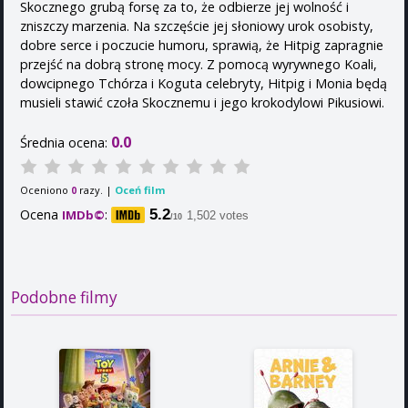
Skocznego grubą forsę za to, że odbierze jej wolność i
zniszczy marzenia. Na szczęście jej słoniowy urok osobisty,
dobre serce i poczucie humoru, sprawią, że Hitpig zapragnie
przejść na dobrą stronę mocy. Z pomocą wyrywnego Koali,
dowcipnego Tchórza i Koguta celebryty, Hitpig i Monia będą
musieli stawić czoła Skocznemu i jego krokodylowi Pikusiowi.
0.0
Średnia ocena:
Oceniono
razy. |
Oceń film
0
Ocena
:
5.2
IMDb©
1,502 votes
/10
Podobne filmy