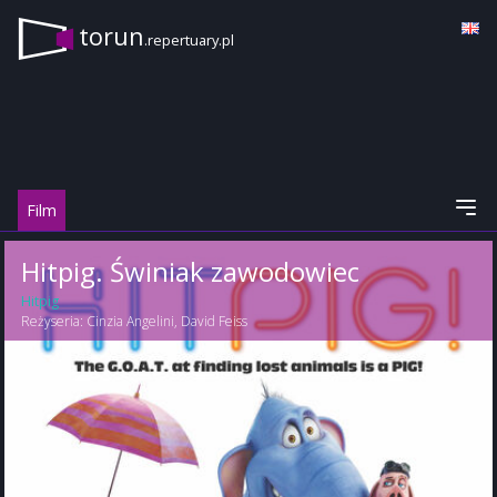
torun
.repertuary.pl
Film
Hitpig. Świniak zawodowiec
Hitpig
Reżyseria:
Cinzia Angelini
,
David Feiss