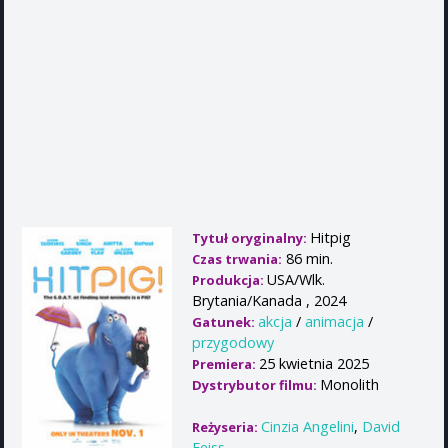
Hitpig
Tytuł oryginalny:
86 min.
Czas trwania:
USA/Wlk.
Produkcja:
Brytania/Kanada , 2024
akcja
/
animacja
/
Gatunek:
przygodowy
25 kwietnia 2025
Premiera:
Monolith
Dystrybutor filmu:
Cinzia Angelini
,
David
Reżyseria:
Feiss