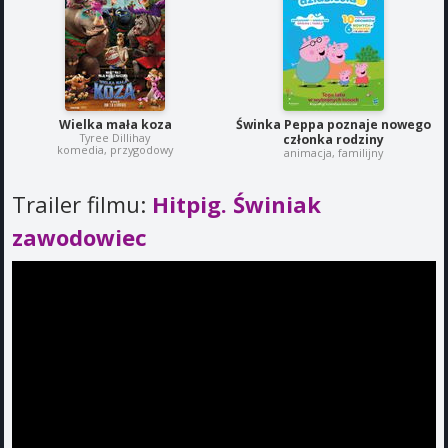
Wielka mała koza
Świnka Peppa poznaje nowego
Tyree Dillihay
członka rodziny
komedia, przygodowy
animacja, familijny
Trailer filmu:
Hitpig. Świniak
zawodowiec