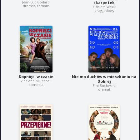
Jean-Luc Godard
skarpetek
dramat, romans
Elżbieta Wąsik
przygodowy
Kopnięci w czasie
Nie ma duchów w mieszkaniu na
Vinciane Millereau
Dobrej
komedia
Emi Buchwald
dramat