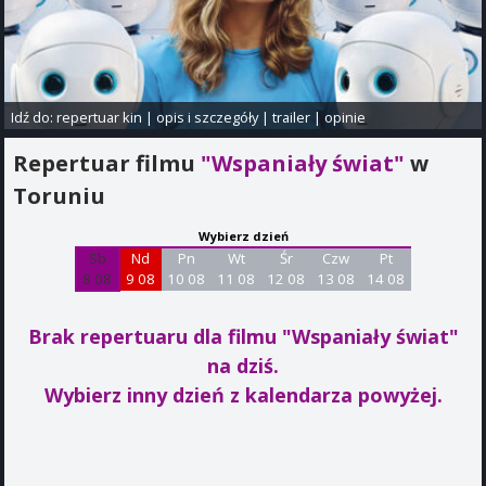
Idź do:
repertuar kin
|
opis i szczegóły
|
trailer
|
opinie
Repertuar filmu
"Wspaniały świat"
w
Toruniu
Wybierz dzień
Sb
Nd
Pn
Wt
Śr
Czw
Pt
8 08
9 08
10 08
11 08
12 08
13 08
14 08
Brak repertuaru dla filmu "Wspaniały świat"
na dziś.
Wybierz inny dzień z kalendarza powyżej.