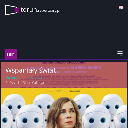
torun
.repertuary.pl
Film
Wspaniały świat
Un monde merveilleux
Reżyseria:
Giulio Callegari