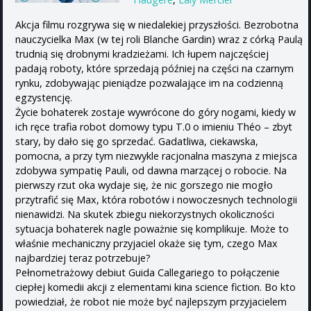
Akcja filmu rozgrywa się w niedalekiej przyszłości. Bezrobotna
nauczycielka Max (w tej roli Blanche Gardin) wraz z córką Paulą
trudnią się drobnymi kradzieżami. Ich łupem najczęściej
padają roboty, które sprzedają później na części na czarnym
rynku, zdobywając pieniądze pozwalające im na codzienną
egzystencję.
Życie bohaterek zostaje wywrócone do góry nogami, kiedy w
ich ręce trafia robot domowy typu T.0 o imieniu Théo – zbyt
stary, by dało się go sprzedać. Gadatliwa, ciekawska,
pomocna, a przy tym niezwykle racjonalna maszyna z miejsca
zdobywa sympatię Pauli, od dawna marzącej o robocie. Na
pierwszy rzut oka wydaje się, że nic gorszego nie mogło
przytrafić się Max, która robotów i nowoczesnych technologii
nienawidzi. Na skutek zbiegu niekorzystnych okoliczności
sytuacja bohaterek nagle poważnie się komplikuje. Może to
właśnie mechaniczny przyjaciel okaże się tym, czego Max
najbardziej teraz potrzebuje?
Pełnometrażowy debiut Guida Callegariego to połączenie
ciepłej komedii akcji z elementami kina science fiction. Bo kto
powiedział, że robot nie może być najlepszym przyjacielem