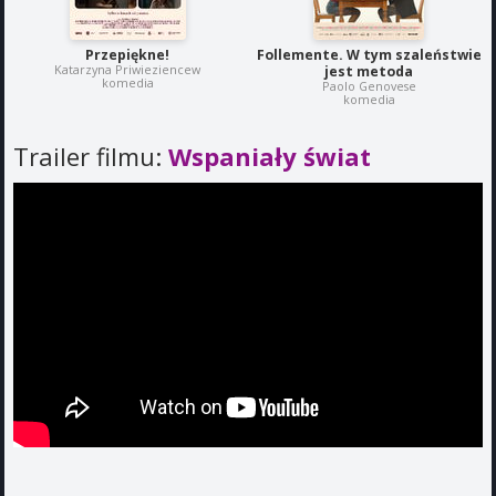
Przepiękne!
Follemente. W tym szaleństwie
Katarzyna Priwieziencew
jest metoda
komedia
Paolo Genovese
komedia
Trailer filmu:
Wspaniały świat