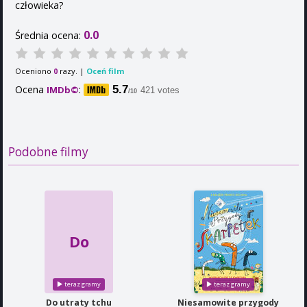
człowieka?
0.0
Średnia ocena:
Oceniono
razy. |
Oceń film
0
Ocena
:
5.7
IMDb©
421 votes
/10
Podobne filmy
Do
Do utraty tchu
Niesamowite przygody