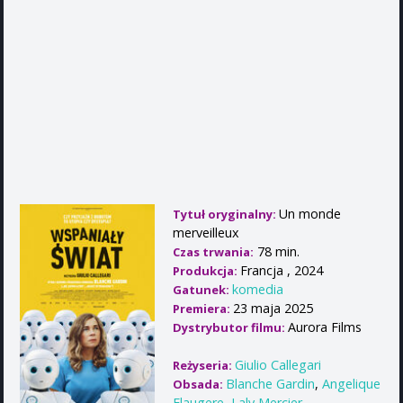
Un monde
Tytuł oryginalny:
merveilleux
78 min.
Czas trwania:
Francja , 2024
Produkcja:
komedia
Gatunek:
23 maja 2025
Premiera:
Aurora Films
Dystrybutor filmu:
Giulio Callegari
Reżyseria:
Blanche Gardin
,
Angelique
Obsada:
Flaugere
,
Laly Mercier