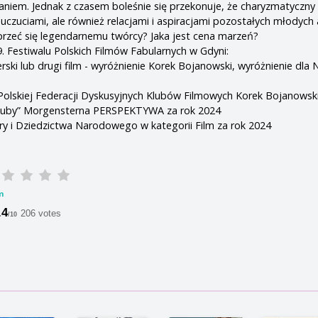
em. Jednak z czasem boleśnie się przekonuje, że charyzmatyczny 
j uczuciami, ale również relacjami i aspiracjami pozostałych młodych
przeć się legendarnemu twórcy? Jaka jest cena marzeń?
 Festiwalu Polskich Filmów Fabularnych w Gdyni:
rski lub drugi film - wyróżnienie Korek Bojanowski, wyróżnienie dla 
Polskiej Federacji Dyskusyjnych Klubów Filmowych Korek Bojanowsk
“Kuby” Morgensterna PERSPEKTYWA za rok 2024
ry i Dziedzictwa Narodowego w kategorii Film za rok 2024
m
.4
206 votes
/10