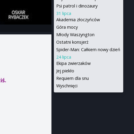
Psi patrol i dinozaury
31 lipca
Akademia złoczyńców
Góra mocy
Młody Waszyngton
Ostatni konsjerż
Spider-Man: Całkiem nowy dzień
24 lipca
Ekipa zwierzaków
Jej piekło
Requiem dla snu
iś.
Wyschnięci