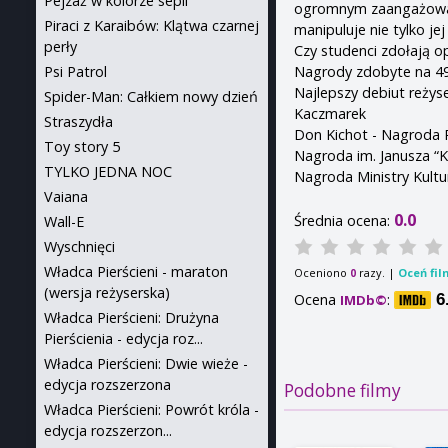
Pejzaż w kolorze sepii
ogromnym zaangażowani
Piraci z Karaibów: Klątwa czarnej
manipuluje nie tylko je
perły
Czy studenci zdołają o
Nagrody zdobyte na 49.
Psi Patrol
Najlepszy debiut reżyse
Spider-Man: Całkiem nowy dzień
Kaczmarek
Straszydła
Don Kichot - Nagroda 
Toy story 5
Nagroda im. Janusza 
TYLKO JEDNA NOC
Nagroda Ministry Kultu
Vaiana
0.0
Średnia ocena:
Wall-E
Wyschnięci
Władca Pierścieni - maraton
Oceniono
razy. |
Oceń fil
0
(wersja reżyserska)
Ocena
:
6
IMDb©
Władca Pierścieni: Drużyna
Pierścienia - edycja roz...
Władca Pierścieni: Dwie wieże -
edycja rozszerzona
Podobne filmy
Władca Pierścieni: Powrót króla -
edycja rozszerzon...