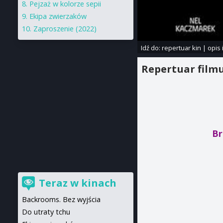
Pejzaż w kolorze sepii
Ekipa zwierzaków
Zaproszenie (2022)
Idź do:
repertuar kin
|
opis 
Repertuar film
Br
Teraz w kinach
Backrooms. Bez wyjścia
Do utraty tchu