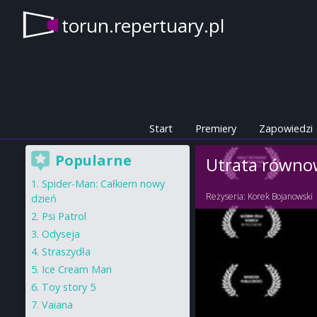
torun.repertuary.pl
Start
Premiery
Zapowiedzi
Popularne
Utrata równo
Spider-Man: Całkiem nowy
Reżyseria:
Korek Bojanowski
dzień
Psi Patrol
Odyseja
Straszydła
Ice Cream Man
Toy story 5
Vaiana