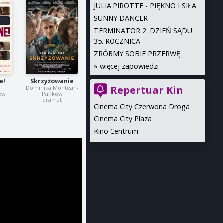
JULIA PIROTTE - PIĘKNO I SIŁA
SUNNY DANCER
TERMINATOR 2: DZIEŃ SĄDU
35. ROCZNICA
ZRÓBMY SOBIE PRZERWĘ
»
więcej zapowiedzi
e!
Skrzyżowanie
Repertuar Kin
Dominika Montean-
ew
Pańków
dramat
Cinema City Czerwona Droga
Cinema City Plaza
Kino Centrum