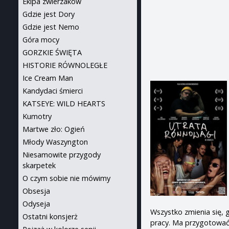
Ekipa zwierzaków
Gdzie jest Dory
Gdzie jest Nemo
Góra mocy
GORZKIE ŚWIĘTA
HISTORIE RÓWNOLEGŁE
Ice Cream Man
Kandydaci śmierci
KATSEYE: WILD HEARTS
Kumotry
Martwe zło: Ogień
Młody Waszyngton
Niesamowite przygody
skarpetek
O czym sobie nie mówimy
Obsesja
Odyseja
Wszystko zmienia się, 
Ostatni konsjerż
pracy. Ma przygotować 