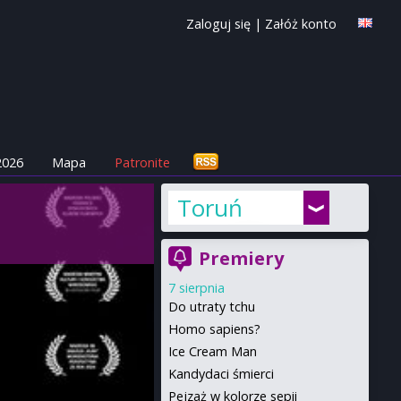
Zaloguj się
|
Załóż konto
2026
Mapa
Patronite
Toruń
Premiery
7 sierpnia
Do utraty tchu
Homo sapiens?
Ice Cream Man
Kandydaci śmierci
Pejzaż w kolorze sepii