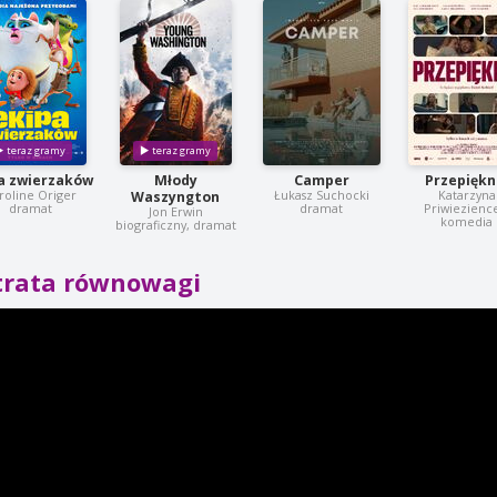
a zwierzaków
Młody
Camper
Przepiękn
roline Origer
Łukasz Suchocki
Katarzyna
Waszyngton
dramat
dramat
Priwiezienc
Jon Erwin
komedia
biograficzny, dramat
trata równowagi