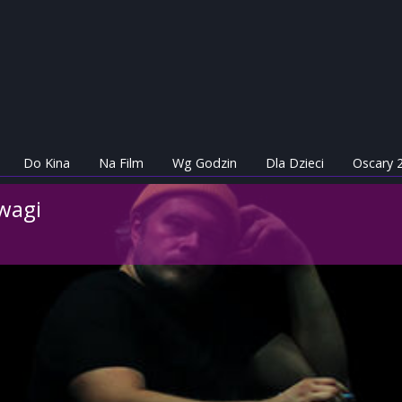
Do Kina
Na Film
Wg Godzin
Dla Dzieci
Oscary 
wagi