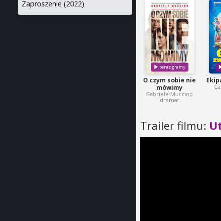
Zaproszenie (2022)
O czym sobie nie
Ekip
Ca
mówimy
Gabriele Muccino
dramat
Trailer filmu:
U