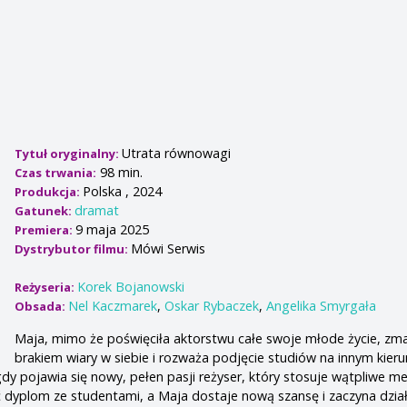
Utrata równowagi
Tytuł oryginalny:
98 min.
Czas trwania:
Polska , 2024
Produkcja:
dramat
Gatunek:
9 maja 2025
Premiera:
Mówi Serwis
Dystrybutor filmu:
Korek Bojanowski
Reżyseria:
Nel Kaczmarek
,
Oskar Rybaczek
,
Angelika Smyrgała
Obsada:
Maja, mimo że poświęciła aktorstwu całe swoje młode życie, zma
brakiem wiary w siebie i rozważa podjęcie studiów na innym kieru
gdy pojawia się nowy, pełen pasji reżyser, który stosuje wątpliwe m
dyplom ze studentami, a Maja dostaje nową szansę i zaczyna dział