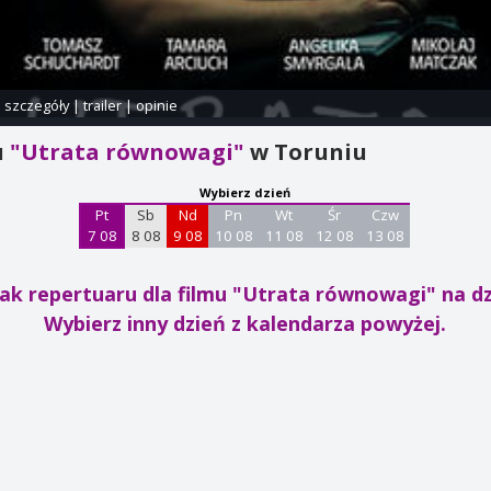
i szczegóły
|
trailer
|
opinie
u
"Utrata równowagi"
w Toruniu
Wybierz dzień
Pt
Sb
Nd
Pn
Wt
Śr
Czw
7 08
8 08
9 08
10 08
11 08
12 08
13 08
ak repertuaru dla filmu "Utrata równowagi"
na dz
Wybierz inny dzień z kalendarza powyżej.