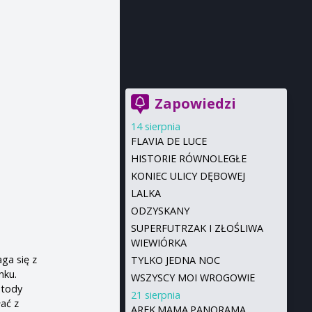
Zapowiedzi
14 sierpnia
FLAVIA DE LUCE
HISTORIE RÓWNOLEGŁE
KONIEC ULICY DĘBOWEJ
LALKA
ODZYSKANY
SUPERFUTRZAK I ZŁOŚLIWA
WIEWIÓRKA
ga się z
TYLKO JEDNA NOC
nku.
WSZYSCY MOI WROGOWIE
etody
21 sierpnia
ać z
AREK.MAMA.PANORAMA