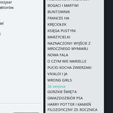
reżyser
BOGACI I MARTWI
 aktorów.
BUNTOWNIK
FRANCES HA
Nel
KRĘCIOŁEK
KSIĘGA PUSTYNI
i
MARZYCIELKI
NAZNACZONY: WYJŚCIE Z
MROCZNEGO WYMIARU
NOWA FALA
O CZYM WIE MARIELLE
PUCIO KOCHA ZWIERZAKI
VIVALDI I JA
WRONG GIRLS
28 sierpnia
GORZKIE ŚWIĘTA
GWIAZDOZBIÓR PSA
HARRY POTTER I KAMIEŃ
FILOZOFICZNY 25. ROCZNICA