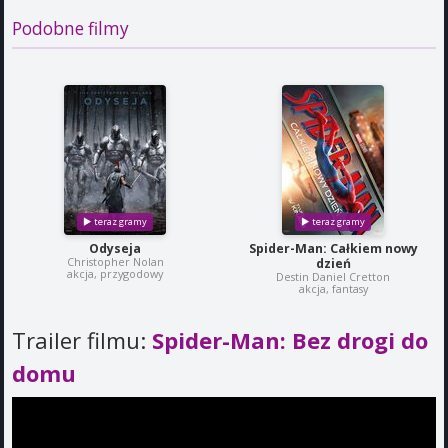
Podobne filmy
Odyseja
Spider-Man: Całkiem nowy
Christopher Nolan
dzień
akcja, przygodowy
Destin Daniel Cretton
akcja, fantasy
Trailer filmu:
Spider-Man: Bez drogi do
domu