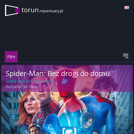
torun
.repertuary.pl
Film
Spider-Man: Bez drogi do domu
Spider-Man: No Way Home
Reżyseria:
Jon Watts