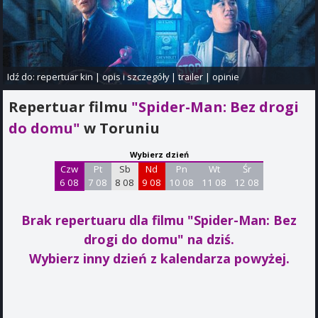
Idź do:
repertuar kin
|
opis i szczegóły
|
trailer
|
opinie
Repertuar filmu
"Spider-Man: Bez drogi
do domu"
w Toruniu
Wybierz dzień
Czw
Pt
Sb
Nd
Pn
Wt
Śr
6 08
7 08
8 08
9 08
10 08
11 08
12 08
Brak repertuaru dla filmu "Spider-Man: Bez
drogi do domu"
na dziś.
Wybierz inny dzień z kalendarza powyżej.