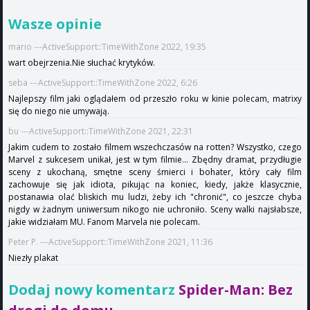
Wasze opinie
mario ---ActiveSupport::TimeWithZone 2022, 19:35
wart obejrzenia.Nie słuchać krytyków.
seba ---ActiveSupport::TimeWithZone 2022, 6:26
Najlepszy film jaki oglądałem od przeszło roku w kinie polecam, matrixy
się do niego nie umywają.
bu ---ActiveSupport::TimeWithZone 2021, 22:31
Jakim cudem to zostało filmem wszechczasów na rotten? Wszystko, czego
Marvel z sukcesem unikał, jest w tym filmie... Zbędny dramat, przydługie
sceny z ukochaną, smętne sceny śmierci i bohater, który cały film
zachowuje się jak idiota, pikując na koniec, kiedy, jakże klasycznie,
postanawia olać bliskich mu ludzi, żeby ich "chronić", co jeszcze chyba
nigdy w żadnym uniwersum nikogo nie uchroniło. Sceny walki najsłabsze,
jakie widziałam MU. Fanom Marvela nie polecam.
Peter P. ---ActiveSupport::TimeWithZone 2021, 11:36
Niezły plakat
Dodaj nowy komentarz
Spider-Man: Bez
drogi do domu