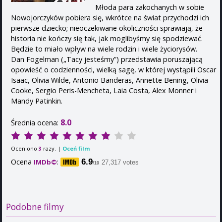
Młoda para zakochanych w sobie
Nowojorczyków pobiera się, wkrótce na świat przychodzi ich
pierwsze dziecko; nieoczekiwane okoliczności sprawiają, że
historia nie kończy się tak, jak moglibyśmy się spodziewać.
Będzie to miało wpływ na wiele rodzin i wiele życiorysów.
Dan Fogelman („Tacy jesteśmy”) przedstawia poruszającą
opowieść o codzienności, wielką sagę, w której wystąpili Oscar
Isaac, Olivia Wilde, Antonio Banderas, Annette Bening, Olivia
Cooke, Sergio Peris-Mencheta, Laia Costa, Alex Monner i
Mandy Patinkin.
8.0
Średnia ocena:
Oceniono
razy. |
Oceń film
3
Ocena
:
6.9
IMDb©
27,317 votes
/10
Podobne filmy