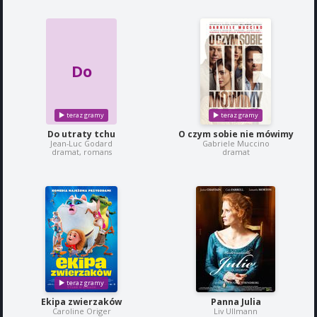
Do
Do utraty tchu
O czym sobie nie mówimy
Jean-Luc Godard
Gabriele Muccino
dramat, romans
dramat
Ekipa zwierzaków
Panna Julia
Caroline Origer
Liv Ullmann