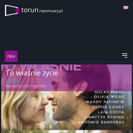
torun
.repertuary.pl
Film
To właśnie życie
Life Itself
Reżyseria:
Dan Fogelman