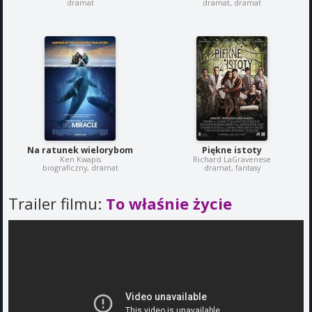
dramat
dramat, dramat
Na ratunek wielorybom
Piękne istoty
Ken Kwapis
Richard LaGravenese
biograficzny, dramat
dramat, fantasy
Trailer filmu:
To właśnie życie