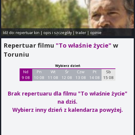
Idź do:
repertuar kin
|
opis i szczegóły
|
trailer
|
opinie
Repertuar filmu
"To właśnie życie"
w
Toruniu
Wybierz dzień
Nd
Pn
Wt
Śr
Czw
Pt
Sb
9 08
10 08
11 08
12 08
13 08
14 08
15 08
Brak repertuaru dla filmu "To właśnie życie"
na dziś.
Wybierz inny dzień z kalendarza powyżej.