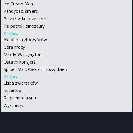
Ice Cream Man
Kandydaci śmierci
Pejzaż w kolorze sepii
Psi patrol i dinozaury
31 lipca
Akademia złoczyńców
Góra mocy
Młody Waszyngton
Ostatni konsjerż
Spider-Man: Całkiem nowy dzień
24 lipca
Ekipa zwierzaków
Jej piekło
Requiem dla snu
Wyschnięci