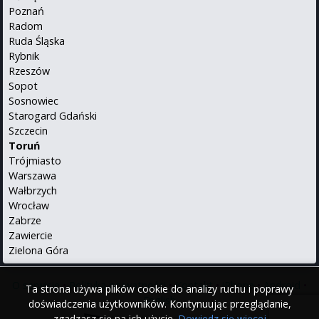
Poznań
Radom
Ruda Śląska
Rybnik
Rzeszów
Sopot
Sosnowiec
Starogard Gdański
Szczecin
Toruń
Trójmiasto
Warszawa
Wałbrzych
Wrocław
Zabrze
Zawiercie
Zielona Góra
O serwisie
•
Polityka prywatności
•
Kontakt
•
iPhone
•
Android
•
Ta strona używa plików cookie do analizy ruchu i poprawy
English
doświadczenia użytkowników. Kontynuując przeglądanie,
zgadzasz się na ich użycie.
Dowiedz się więcej