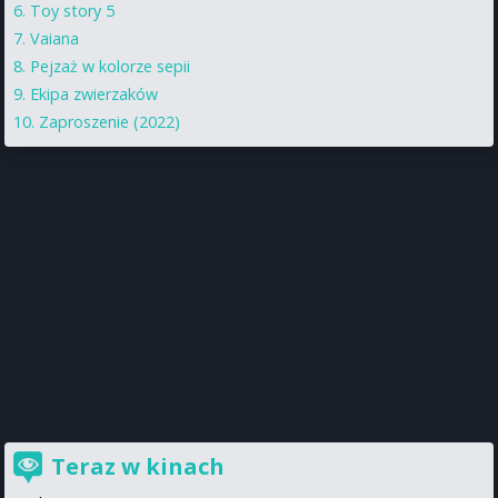
Toy story 5
Vaiana
Pejzaż w kolorze sepii
Ekipa zwierzaków
Zaproszenie (2022)
Teraz w kinach