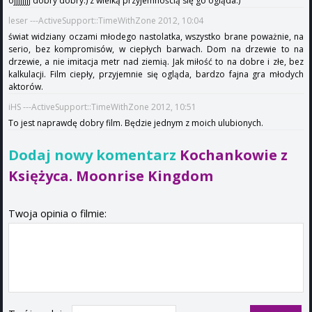
ojjjjjjjj dobry dobry:) z wielką przyjemnością się go ogląda:)
leser ---ActiveSupport::TimeWithZone 2012, 10:04
świat widziany oczami młodego nastolatka, wszystko brane poważnie, na
serio, bez kompromisów, w ciepłych barwach. Dom na drzewie to na
drzewie, a nie imitacja metr nad ziemią. Jak miłość to na dobre i złe, bez
kalkulacji. Film ciepły, przyjemnie się ogląda, bardzo fajna gra młodych
aktorów.
iHS ---ActiveSupport::TimeWithZone 2012, 10:51
To jest naprawdę dobry film. Będzie jednym z moich ulubionych.
Dodaj nowy komentarz
Kochankowie z
Księżyca. Moonrise Kingdom
Twoja opinia o filmie: