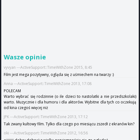
Wasze opinie
vyvyan ---ActiveSupport::TimeWithZone 2015, 8:45
Film jest mega pozytywny, ogląda się z uśmiechem na twarzy :)
Anna ---ActiveSupport::TimeWithZone 2013, 17:08
POLECAM
Warto wybrać się rodzinnie (o ile dzieci to nastolatki a nie przedszkolaki)
warto. Muzycznie i dla humoru i dla aktorów. Wybitne dla tych co oczekują
od kina czegoś więcej niż
JPK ---ActiveSupport::TimeWithZone 2013, 17:12
Tak zwany kultowy film. Tylko dla czego po miesiącu zszedł z ekranów kin?
oki ---ActiveSupport::TimeWithZone 2012, 16:56