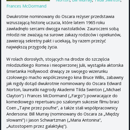
Frances McDormand
Dwukrotnie nominowany do Oscara reżyser przedstawia
wzruszającą historię uczucia, które latem 1965 roku
zawładnęło sercami dwojga nastolatków. Zauroczeni sobą
młodzi nie zważają na surowe zakazy rodziców i opiekunów,
zawierają sekretny pakt i uciekają, by razem przeżyć
największą przygodę życia.
W rolach dorosłych, stojących na drodze do szczęścia
młodziutkiego Romea i nieopierzonej Julii, wystąpiła aktorska
śmietanka Hollywood: drwiący ze swojego wizerunku
czołowego macho współczesnego kina Bruce Willis, zabawny
jak nigdy dotąd dwukrotnie nominowany do Oscara Edward
Norton, laureatki nagrody Akademii Tilda Swinton („Michael
Clayton”) i Frances McDormand („Fargo”) powracające do
komediowego repertuaru po szalonym sukcesie filmu braci
Coen „Tajne przez poufne”, a także stali współpracownicy
Andersona: Bill Murray (nominowany do Oscara za „Między
słowami”) i Jason Schwartzman („Maria Antonina”,
„Autostopem przez galaktykę”).