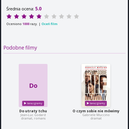
5.0
Średnia ocena:
Oceniono
razy. |
Oceń film
1000
Podobne filmy
Do
Do utraty tchu
O czym sobie nie mówimy
Jean-Luc Godard
Gabriele Muccino
dramat, romans
dramat