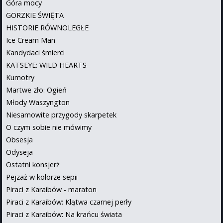
Góra mocy
GORZKIE ŚWIĘTA
HISTORIE RÓWNOLEGŁE
Ice Cream Man
Kandydaci śmierci
KATSEYE: WILD HEARTS
Kumotry
Martwe zło: Ogień
Młody Waszyngton
Niesamowite przygody skarpetek
O czym sobie nie mówimy
Obsesja
Odyseja
Ostatni konsjerż
Pejzaż w kolorze sepii
Piraci z Karaibów - maraton
Piraci z Karaibów: Klątwa czarnej perły
Piraci z Karaibów: Na krańcu świata