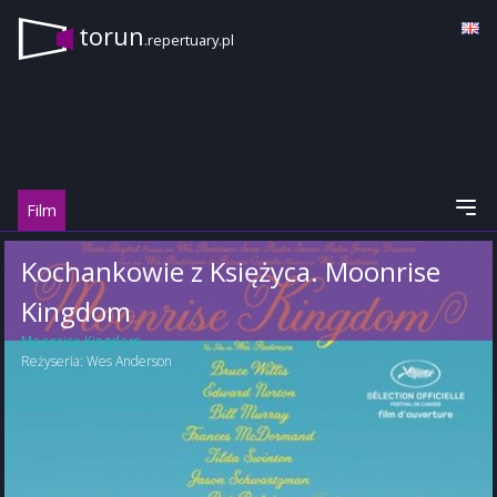
torun
.repertuary.pl
Film
Kochankowie z Księżyca. Moonrise
Kingdom
Moonrise Kingdom
Reżyseria:
Wes Anderson