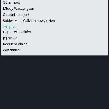
Góra mocy
Młody Waszyngton
Ostatni konsjerż
Spider-Man: Całkiem nowy dzień
24 lipca
Ekipa zwierzaków
Jej piekło
Requiem dla snu
Wyschnięci