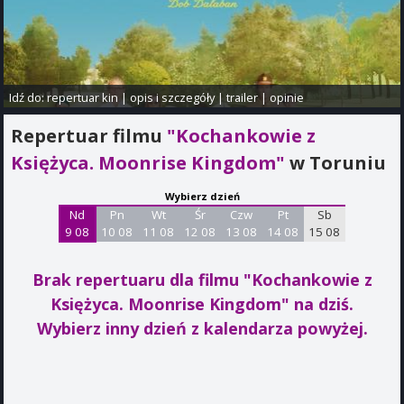
Idź do:
repertuar kin
|
opis i szczegóły
|
trailer
|
opinie
Repertuar filmu
"Kochankowie z
Księżyca. Moonrise Kingdom"
w Toruniu
Wybierz dzień
Nd
Pn
Wt
Śr
Czw
Pt
Sb
9 08
10 08
11 08
12 08
13 08
14 08
15 08
Brak repertuaru dla filmu "Kochankowie z
Księżyca. Moonrise Kingdom"
na dziś.
Wybierz inny dzień z kalendarza powyżej.