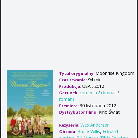
Moonrise Kingdom
Tytuł oryginalny:
94 min.
Czas trwania:
USA , 2012
Produkcja:
komedia
/
dramat
/
Gatunek:
romans
30 listopada 2012
Premiera:
Kino Świat
Dystrybutor filmu:
Wes Anderson
Reżyseria:
Bruce Willis
,
Edward
Obsada:
Norton
,
Bill Murray
,
Tilda Swinton
,