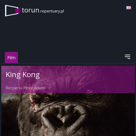
torun
.repertuary.pl
Film
King Kong
Reżyseria:
Peter Jackson