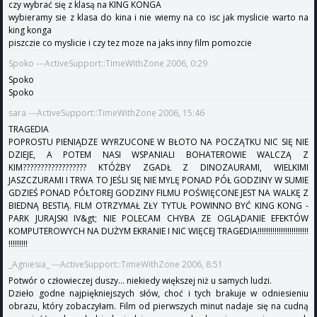
czy wybrać się z klasą na KING KONGA
wybieramy sie z klasa do kina i nie wiemy na co isc jak myslicie warto na
king konga
piszczie co myslicie i czy tez moze na jaks inny film pomozcie
Spoko ---ActiveSupport::TimeWithZone 2006, 0:29
Spoko
Spoko
sara ---ActiveSupport::TimeWithZone 2006, 15:46
TRAGEDIA
POPROSTU PIENIĄDZE WYRZUCONE W BŁOTO NA POCZĄTKU NIC SIĘ NIE
DZIEJE, A POTEM NASI WSPANIALI BOHATEROWIE WALCZĄ Z
KIM?????????????????? KTÓŻBY ZGADŁ Z DINOZAURAMI, WIELKIMI
JASZCZURAMI I TRWA TO JEŚLI SIĘ NIE MYLĘ PONAD PÓŁ GODZINY W SUMIE
GDZIEŚ PONAD PÓŁTOREJ GODZINY FILMU POŚWIĘCONE JEST NA WALKĘ Z
BIEDNĄ BESTIĄ. FILM OTRZYMAŁ ZŁY TYTUŁ POWINNO BYĆ KING KONG -
PARK JURAJSKI IV&gt; NIE POLECAM CHYBA ZE OGLĄDANIE EFEKTÓW
KOMPUTEROWYCH NA DUŻYM EKRANIE I NIC WIĘCEJ TRAGEDIA!!!!!!!!!!!!!!!!!!!!!!!!
!!!!!!!!!
_Agniesia_ ---ActiveSupport::TimeWithZone 2006, 8:51
Potwór o człowieczej duszy... niekiedy większej niż u samych ludzi.
Dzieło godne najpiękniejszych słów, choć i tych brakuje w odniesieniu
obrazu, który zobaczyłam. Film od pierwszych minut nadaje się na cudną