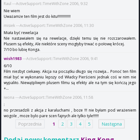
Raul ---ActiveSupport::TimeWithZone 2006, 9:32
Nie wiem
Uważamże ten film jest do kitu!!!!!!!!!!!!!!
misiek ---ActiveSupport::TimeWithZone 2006, 11:30
Miała być rewelacja
Nie nastawiałem się na rewelacje, dzięki temu się nie rozczarowałem.
Plusem są efekty, Ale niektóre sceny mogłyby trwać o połowę krócej.
7/10 bo lubię Konga.
wish1983
---ActiveSupport::TimeWithZone 2006, 9:41
6/10
Film niezbyt ciekawy. Akcja na początku długo się rozwija... Ponoć ten film
miał być w wykonaniu lepszy od Władcy Pierścieni jednak coś w nim nie
wypaliło. Niewątpliwym plusem filmu są efekty ale na tym się kończą jego
+...
iwona ---ActiveSupport::TimeWithZone 2006, 11:58
:
no przesadzili z akcja z karaluchami , boze !!! nie byłam pod wrażeniem
wogole , moze bylo pare scen fajnych ale tylko tyle!!!!!!
Poprzednia
1
2
3
4
5
Następna
Dodaj nowy komentarz
King Kong