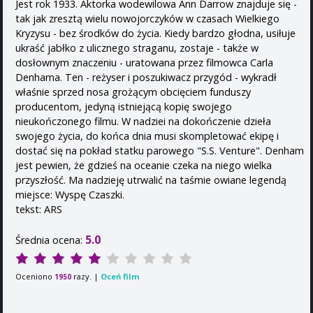
Jest rok 1933. Aktorka wodewilowa Ann Darrow znajduje się -
tak jak zresztą wielu nowojorczyków w czasach Wielkiego
Kryzysu - bez środków do życia. Kiedy bardzo głodna, usiłuje
ukraść jabłko z ulicznego straganu, zostaje - także w
dosłownym znaczeniu - uratowana przez filmowca Carla
Denhama. Ten - reżyser i poszukiwacz przygód - wykradł
właśnie sprzed nosa grożącym obcięciem funduszy
producentom, jedyną istniejącą kopię swojego
nieukończonego filmu. W nadziei na dokończenie dzieła
swojego życia, do końca dnia musi skompletować ekipę i
dostać się na pokład statku parowego "S.S. Venture". Denham
jest pewien, że gdzieś na oceanie czeka na niego wielka
przyszłość. Ma nadzieję utrwalić na taśmie owiane legendą
miejsce: Wyspę Czaszki.
tekst: ARS
5.0
Średnia ocena:
Oceniono
razy. |
Oceń film
1950