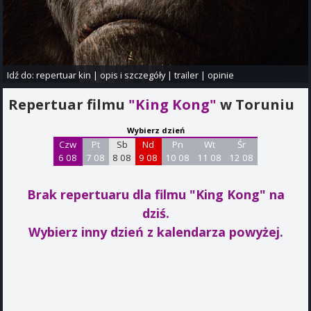
Idź do:
repertuar kin
|
opis i szczegóły
|
trailer
|
opinie
Repertuar filmu
"King Kong"
w Toruniu
Wybierz dzień
Czw
Pt
Sb
Nd
Pn
Wt
Śr
6 08
7 08
8 08
9 08
10 08
11 08
12 08
Brak repertuaru dla filmu "King Kong"
na
dziś.
Wybierz inny dzień z kalendarza powyżej.