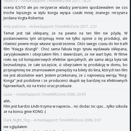
rafal67a ---ActiveSupport::TimeWithZone 2017, 18:25
ocena 6,5/10 ale po rerzyserze wladcy pierscieni spodziewalem sie cos
troche lepszego w stylu konga wyspa czaski mniej znanego rerzysera
Jordana Vogta-Robertsa
Anty-patriota ---ActiveSupport::TimeWithZone 2017, 2:21
Temat jest tak oklepany, że na pewno na ten film nie pójdę. W
postanowieniu tym utrzymują mnie nie tylko opinie o tej produkcji, ale
również pewne moje własne spostrzeżenie. Otóż swego czasu do kin trafił
film "Księga dżungli". Choć sama fabuła tego tytułu wydawała oklepana,
zaryzykowałem i obejrzałem film. I stwierdzam, że nie wart było. W filmie
roiło się od komputerowych efektów specjalnych, ale sama akcja była tak
beznadziejna, że całe szczęście, iż obejrzałem tę produkcję w domu, bo
przynajmniej nie zmarnowałem pieniędzy na bilety do kina, których ten film
nie jest absolutnie wart. Jestem przekonany, że z najnowszą wersją "King-
Konga" jest podobnie i że producenci skupili się bardziej na efektownych
fajerwerkach, niż na treści oraz przekazie.
Luzia ---ActiveSupport::TimeWithZone 2006, 20:59
ahh..
Film jest bardzo ŁAdn trzyma w napieciu... nic dodac nic ujac....tylko szkoda
ze na koncu ginie KONG :(
Dark_Night_Tbg ---ActiveSupport::TimeWithZone 2006, 0:37
nie oglądałem