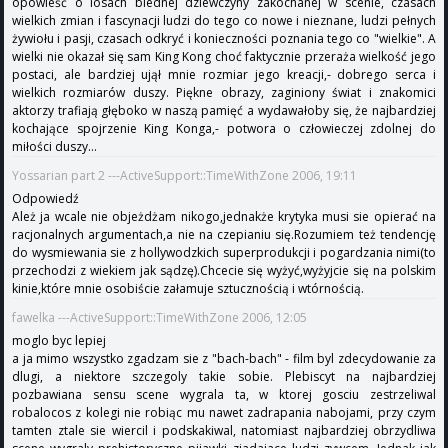
opowieść o losach biednej dziewczyny zakochanej w scenie, czasach
wielkich zmian i fascynacji ludzi do tego co nowe i nieznane, ludzi pełnych
żywiołu i pasji, czasach odkryć i konieczności poznania tego co "wielkie". A
wielki nie okazał się sam King Kong choć faktycznie przeraża wielkość jego
postaci, ale bardziej ujął mnie rozmiar jego kreacji,- dobrego serca i
wielkich rozmiarów duszy. Piękne obrazy, zaginiony świat i znakomici
aktorzy trafiają głęboko w naszą pamięć a wydawałoby się, że najbardziej
kochające spojrzenie King Konga,- potwora o człowieczej zdolnej do
miłości duszy...
Yossarian part 2 ---ActiveSupport::TimeWithZone 2006, 19:11
Odpowiedź
Ależ ja wcale nie objeżdżam nikogo,jednakże krytyka musi sie opierać na
racjonalnych argumentach,a nie na czepianiu się.Rozumiem też tendencję
do wysmiewania sie z hollywodzkich superprodukcji i pogardzania nimi(to
przechodzi z wiekiem jak sądzę).Chcecie się wyżyć,wyżyjcie się na polskim
kinie,które mnie osobiście załamuje sztucznością i wtórnością.
fawelka ---ActiveSupport::TimeWithZone 2006, 12:05
moglo byc lepiej
a ja mimo wszystko zgadzam sie z "bach-bach" - film byl zdecydowanie za
dlugi, a niektore szczegoly takie sobie. Plebiscyt na najbardziej
pozbawiana sensu scene wygrala ta, w ktorej gosciu zestrzeliwal
robalocos z kolegi nie robiąc mu nawet zadrapania nabojami, przy czym
tamten ztale sie wiercil i podskakiwal, natomiast najbardziej obrzydliwa