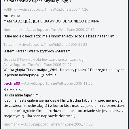
ale zaraz sobie oglądne &lt;lol&gt; :&gt; ;)
kORNIK ---ActiveSupport::TimeWithZone 2006, 14:26
NIE BYŁEM
mAM NADZIEJE ŻE JEST CIEKAWY BO IDE NA NIEGO DO KINA
kinomaniak ---ActiveSupport::TimeWithZone 2006, 21:31
Jasne moje dziecziaczki małe kinomaniaczki idzcie z klasa na ten flim
Tarzan ---ActiveSupport::TimeWithZone 2006, 21:28
Jestem Tarzan i was Wszystkich wytarzam
Godzila 3 Powrót króla-lew czarownica i czara ogni ---
ActiveSupport::TimeWithZone 2006, 21:27
Wielka głupia Tłusta małpa ,,Wielki futrzasty pluszak" Dlaczego to niebyłem
ja Jestem ładniejszy:-(((((Godzilla
pachla83
---ActiveSupport::TimeWithZone 2006, 11:56
dla mnie ok
jak dla mnie fajny film :)
idac nie nastawialem sie na ciezki film z trudna fabula :P wiec nie moglem
sie zawiesc :) troche akcji :) i w koncu ktos madrze jak dla mnie przedstawil
ta ''małpe'' ogolnie film na rozluznienie sie i posmianie sie jesli idzeisz ze
znajomymi :) kilka scen naprawde dobrych :)
kinomanki ---ActiveSupport::TimeWithZone 2006, 17:32