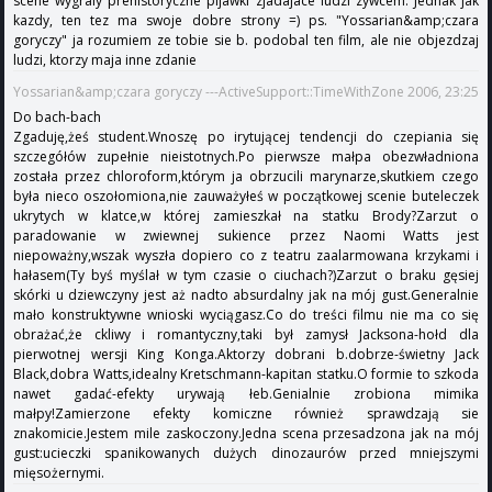
scene wygraly prehistoryczne pijawki zjadajace ludzi zywcem. Jednak jak
kazdy, ten tez ma swoje dobre strony =) ps. "Yossarian&amp;czara
goryczy" ja rozumiem ze tobie sie b. podobal ten film, ale nie objezdzaj
ludzi, ktorzy maja inne zdanie
Yossarian&amp;czara goryczy ---ActiveSupport::TimeWithZone 2006, 23:25
Do bach-bach
Zgaduję,żeś student.Wnoszę po irytującej tendencji do czepiania się
szczegółów zupełnie nieistotnych.Po pierwsze małpa obezwładniona
została przez chloroform,którym ja obrzucili marynarze,skutkiem czego
była nieco oszołomiona,nie zauważyłeś w początkowej scenie buteleczek
ukrytych w klatce,w której zamieszkał na statku Brody?Zarzut o
paradowanie w zwiewnej sukience przez Naomi Watts jest
niepoważny,wszak wyszła dopiero co z teatru zaalarmowana krzykami i
hałasem(Ty byś myślał w tym czasie o ciuchach?)Zarzut o braku gęsiej
skórki u dziewczyny jest aż nadto absurdalny jak na mój gust.Generalnie
mało konstruktywne wnioski wyciągasz.Co do treści filmu nie ma co się
obrażać,że ckliwy i romantyczny,taki był zamysł Jacksona-hołd dla
pierwotnej wersji King Konga.Aktorzy dobrani b.dobrze-świetny Jack
Black,dobra Watts,idealny Kretschmann-kapitan statku.O formie to szkoda
nawet gadać-efekty urywają łeb.Genialnie zrobiona mimika
małpy!Zamierzone efekty komiczne również sprawdzają sie
znakomicie.Jestem mile zaskoczony.Jedna scena przesadzona jak na mój
gust:ucieczki spanikowanych dużych dinozaurów przed mniejszymi
mięsożernymi.