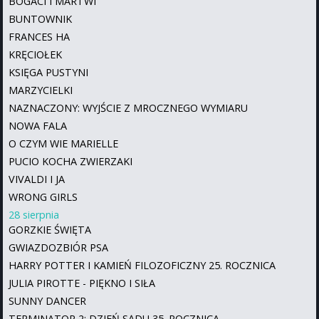
BOGACI I MARTWI
BUNTOWNIK
FRANCES HA
KRĘCIOŁEK
KSIĘGA PUSTYNI
MARZYCIELKI
NAZNACZONY: WYJŚCIE Z MROCZNEGO WYMIARU
NOWA FALA
O CZYM WIE MARIELLE
PUCIO KOCHA ZWIERZAKI
VIVALDI I JA
WRONG GIRLS
28 sierpnia
GORZKIE ŚWIĘTA
GWIAZDOZBIÓR PSA
HARRY POTTER I KAMIEŃ FILOZOFICZNY 25. ROCZNICA
JULIA PIROTTE - PIĘKNO I SIŁA
SUNNY DANCER
TERMINATOR 2: DZIEŃ SĄDU 35. ROCZNICA