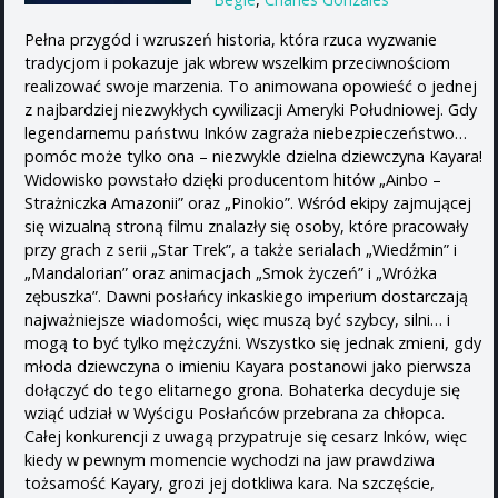
Pełna przygód i wzruszeń historia, która rzuca wyzwanie
tradycjom i pokazuje jak wbrew wszelkim przeciwnościom
realizować swoje marzenia. To animowana opowieść o jednej
z najbardziej niezwykłych cywilizacji Ameryki Południowej. Gdy
legendarnemu państwu Inków zagraża niebezpieczeństwo…
pomóc może tylko ona – niezwykle dzielna dziewczyna Kayara!
Widowisko powstało dzięki producentom hitów „Ainbo –
Strażniczka Amazonii” oraz „Pinokio”. Wśród ekipy zajmującej
się wizualną stroną filmu znalazły się osoby, które pracowały
przy grach z serii „Star Trek”, a także serialach „Wiedźmin” i
„Mandalorian” oraz animacjach „Smok życzeń” i „Wróżka
zębuszka”. Dawni posłańcy inkaskiego imperium dostarczają
najważniejsze wiadomości, więc muszą być szybcy, silni… i
mogą to być tylko mężczyźni. Wszystko się jednak zmieni, gdy
młoda dziewczyna o imieniu Kayara postanowi jako pierwsza
dołączyć do tego elitarnego grona. Bohaterka decyduje się
wziąć udział w Wyścigu Posłańców przebrana za chłopca.
Całej konkurencji z uwagą przypatruje się cesarz Inków, więc
kiedy w pewnym momencie wychodzi na jaw prawdziwa
tożsamość Kayary, grozi jej dotkliwa kara. Na szczęście,