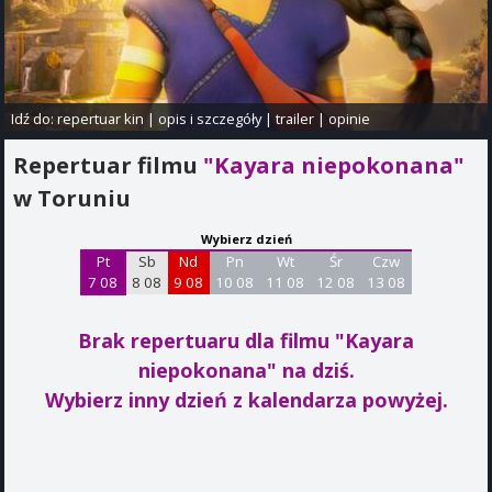
Idź do:
repertuar kin
|
opis i szczegóły
|
trailer
|
opinie
Repertuar filmu
"Kayara niepokonana"
w Toruniu
Wybierz dzień
Pt
Sb
Nd
Pn
Wt
Śr
Czw
7 08
8 08
9 08
10 08
11 08
12 08
13 08
Brak repertuaru dla filmu "Kayara
niepokonana"
na dziś.
Wybierz inny dzień z kalendarza powyżej.