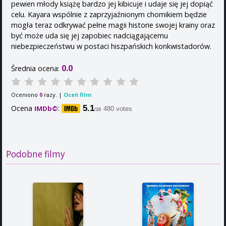
pewien młody książę bardzo jej kibicuje i udaje się jej dopiąć
celu. Kayara wspólnie z zaprzyjaźnionym chomikiem będzie
mogła teraz odkrywać pełne magii historie swojej krainy oraz
być może uda się jej zapobiec nadciągającemu
niebezpieczeństwu w postaci hiszpańskich konkwistadorów.
0.0
Średnia ocena:
Oceniono
razy. |
Oceń film
0
Ocena
:
5.1
IMDb©
480 votes
/10
Podobne filmy