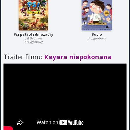
Psi patrol i dinozaury
Pucio
Cal Brunker
przygodowy
przygodowy
Trailer filmu:
Kayara niepokonana