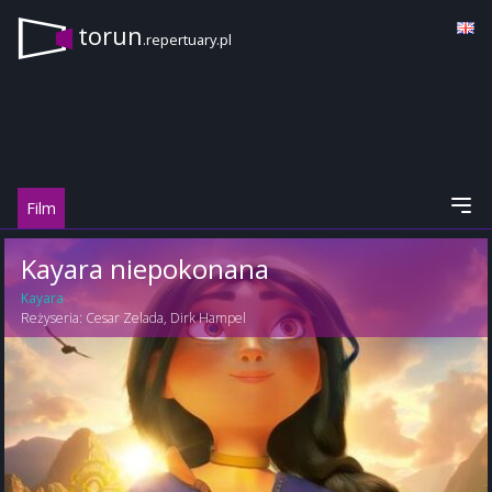
torun
.repertuary.pl
Film
Kayara niepokonana
Kayara
Reżyseria:
Cesar Zelada
,
Dirk Hampel