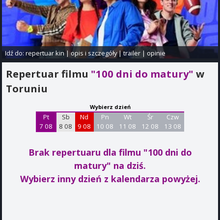
Idź do:
repertuar kin
|
opis i szczegóły
|
trailer
|
opinie
Repertuar filmu
"100 dni do matury"
w
Toruniu
Wybierz dzień
Pt
Sb
Nd
Pn
Wt
Śr
Czw
7 08
8 08
9 08
10 08
11 08
12 08
13 08
Brak repertuaru dla filmu "100 dni do
matury"
na dziś.
Wybierz inny dzień z kalendarza powyżej.