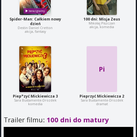
Spider-Man: Całkiem nowy
100 dni: Misja Zeus
Mikołaj Piszczan
dzień
akcja, komedia
Destin Daniel Cretton
akcja, fantasy
Pi
Piep*zyć Mickiewicza 3
Pieprzyć Mickiewicza 2
Sara Bustamente-Drozdek
Sara Bustamente-Drozdek
komedia
dramat
Trailer filmu:
100 dni do matury