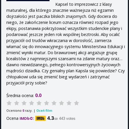
Kapsel to imprezowicz z klasy
maturalnej, dla którego znacznie ważniejsza niż egzamin
dojrzałości jest paczka bliskich znajomych. Gdy dociera do
niego, że zakończenie liceum oznacza również rozpad jego
ekipy, postanawia pokrzyżować wszystkim studenckie plany i
podarować jeszcze jeden rok wspólnej beztroski. Aby ocalić
przyjaciół od trudów wkraczania w dorosłość, zamierza
włamać się do innowacyjnego systemu Ministerstwa Edukacji i
zmienić wyniki matur. Do brawurowej akcji angażuje grupę
licealistów z najmniejszymi szansami na zdanie matury oraz…
dawno niewidzianego, pełnego kontrowersyjnych życiowych
mądrości dziadka. Czy genialny plan Kapsla się powiedzie? Czy
chłopakowi uda się zmienić bieg wydarzeń i zatrzymać
przyjaciół przy sobie?
0.0
Średnia ocena:
Oceniono
razy. |
Oceń film
0
Ocena
:
4.3
IMDb©
443 votes
/10