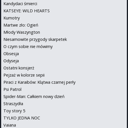
Kandydaci śmierci
KATSEYE: WILD HEARTS
Kumotry
Martwe zło: Ogień
Młody Waszyngton
Niesamowite przygody skarpetek
O czym sobie nie mówimy
Obsesja
Odyseja
Ostatni konsjerż
Pejzaż w kolorze sepii
Piraci z Karaibów: Klątwa czarnej perły
Psi Patrol
Spider-Man: Całkiem nowy dzień
Straszydła
Toy story 5
TYLKO JEDNA NOC
Vaiana