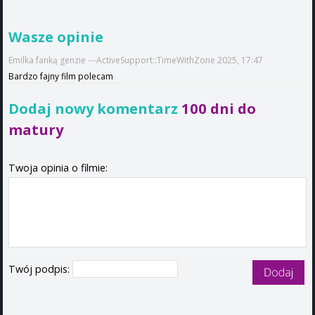
Wasze opinie
Emilka fanką genzie ---ActiveSupport::TimeWithZone 2025, 17:47
Bardzo fajny film polecam
Dodaj nowy komentarz
100 dni do
matury
Twoja opinia o filmie:
Twój podpis: