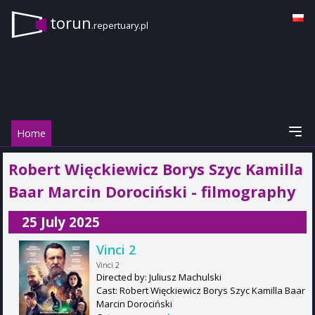
torun
.repertuary.pl
Home
Robert Więckiewicz Borys Szyc Kamilla
Baar Marcin Dorociński - filmography
25 July 2025
Vinci 2
Vinci 2
Directed by: Juliusz Machulski
Cast: Robert Więckiewicz Borys Szyc Kamilla Baar
Marcin Dorociński