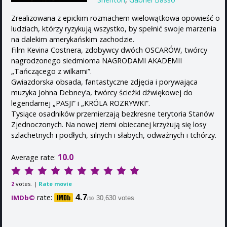
Zrealizowana z epickim rozmachem wielowątkowa opowieść o
ludziach, którzy ryzykują wszystko, by spełnić swoje marzenia
na dalekim amerykańskim zachodzie.
Film Kevina Costnera, zdobywcy dwóch OSCARÓW, twórcy
nagrodzonego siedmioma NAGRODAMI AKADEMII
„Tańczącego z wilkami”.
Gwiazdorska obsada, fantastyczne zdjęcia i porywająca
muzyka Johna Debney’a, twórcy ścieżki dźwiękowej do
legendarnej „PASJI” i „KRÓLA ROZRYWKI”.
Tysiące osadników przemierzają bezkresne terytoria Stanów
Zjednoczonych. Na nowej ziemi obiecanej krzyżują się losy
szlachetnych i podłych, silnych i słabych, odważnych i tchórzy.
10.0
Average rate:
votes. |
Rate movie
2
rate:
4.7
IMDb©
30,630 votes
/10