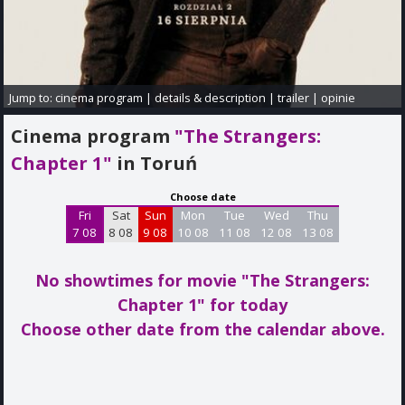
Jump to:
cinema program
|
details & description
|
trailer
|
opinie
Cinema program
"The Strangers:
Chapter 1"
in Toruń
Choose date
Fri
Sat
Sun
Mon
Tue
Wed
Thu
7 08
8 08
9 08
10 08
11 08
12 08
13 08
No showtimes for movie "The Strangers:
Chapter 1"
for today
Choose other date from the calendar above.