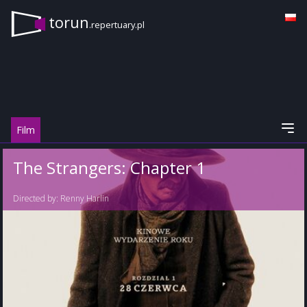
torun
.repertuary.pl
Film
The Strangers: Chapter 1
Directed by:
Renny Harlin