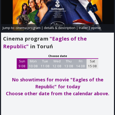
Jump to:
cinema program
|
details & description
|
trailer
|
opinie
Cinema program
"Eagles of the
Republic"
in Toruń
Choose date
Sun
Mon
Tue
Wed
Thu
Fri
Sat
9 08
10 08
11 08
12 08
13 08
14 08
15 08
No showtimes for movie "Eagles of the
Republic"
for today
Choose other date from the calendar above.