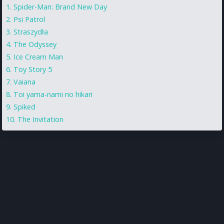
Spider-Man: Brand New Day
Psi Patrol
Straszydła
The Odyssey
Ice Cream Man
Toy Story 5
Vaiana
Toi yama-nami no hikari
Spiked
The Invitation