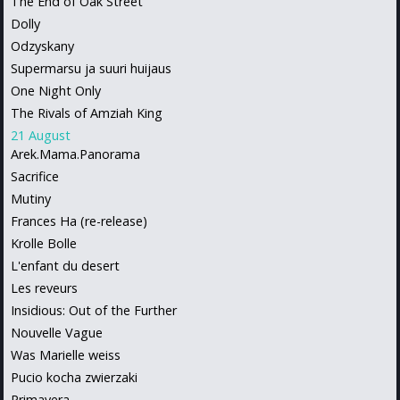
The End of Oak Street
Dolly
Odzyskany
Supermarsu ja suuri huijaus
One Night Only
The Rivals of Amziah King
21 August
Arek.Mama.Panorama
Sacrifice
Mutiny
Frances Ha (re-release)
Krolle Bolle
L'enfant du desert
Les reveurs
Insidious: Out of the Further
Nouvelle Vague
Was Marielle weiss
Pucio kocha zwierzaki
Primavera