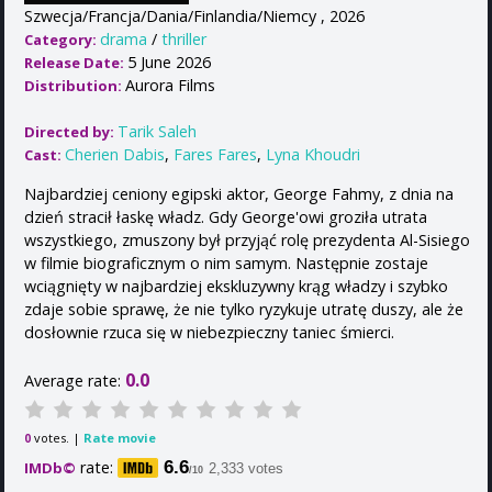
Szwecja/Francja/Dania/Finlandia/Niemcy , 2026
drama
/
thriller
Category:
5 June 2026
Release Date:
Aurora Films
Distribution:
Tarik Saleh
Directed by:
Cherien Dabis
,
Fares Fares
,
Lyna Khoudri
Cast:
Najbardziej ceniony egipski aktor, George Fahmy, z dnia na
dzień stracił łaskę władz. Gdy George'owi groziła utrata
wszystkiego, zmuszony był przyjąć rolę prezydenta Al-Sisiego
w filmie biograficznym o nim samym. Następnie zostaje
wciągnięty w najbardziej ekskluzywny krąg władzy i szybko
zdaje sobie sprawę, że nie tylko ryzykuje utratę duszy, ale że
dosłownie rzuca się w niebezpieczny taniec śmierci.
0.0
Average rate:
votes. |
Rate movie
0
rate:
6.6
IMDb©
2,333 votes
/10