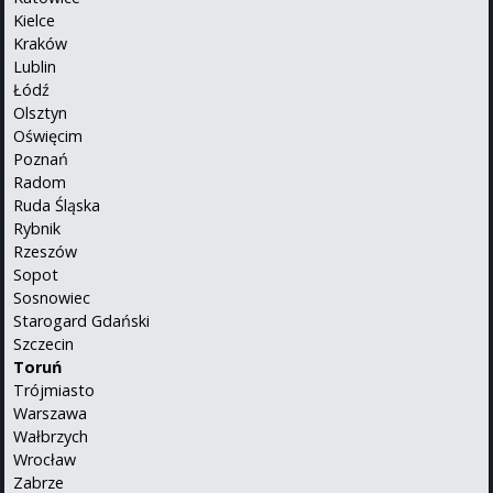
Kielce
Kraków
Lublin
Łódź
Olsztyn
Oświęcim
Poznań
Radom
Ruda Śląska
Rybnik
Rzeszów
Sopot
Sosnowiec
Starogard Gdański
Szczecin
Toruń
Trójmiasto
Warszawa
Wałbrzych
Wrocław
Zabrze