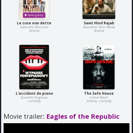
Le cose non dette
Sawt Hind Rajab
Gabriele Muccino
Kaouther Ben Hania
drama
drama
L'accident de piano
The Safe House
Quentin Dupieux
Lionel Baier
comedy
drama, comedy
Movie trailer:
Eagles of the Republic