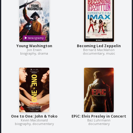
Young Washington
Becoming Led Zeppelin
Jon Erwin
Bernard MacMahon
biography, drama
documentary, music
One to One: John & Yoko
EPiC: Elvis Presley in Concert
Kevin Macdonald
Baz Luhrmann
biography, documentary
documentary