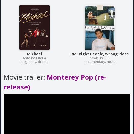
Michael
RM: Right People, Wrong Place
Antoine Fuqua
Seokjun LEE
biography, drama
documentary, music
Movie trailer:
Monterey Pop (re-
release)