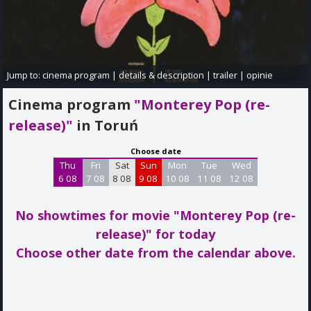
Jump to:
cinema program
|
details & description
|
trailer
|
opinie
Cinema program
"Monterey Pop (re-
release)"
in Toruń
Choose date
Thu
Fri
Sat
Sun
Mon
Tue
Wed
6 08
7 08
8 08
9 08
10 08
11 08
12 08
No showtimes for movie "Monterey Pop (re-
release)"
for today
Choose other date from the calendar above.