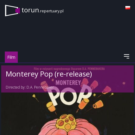
torun
.repertuary.pl
Film
Monterey Pop (re-release)
Directed by:
D.A. Pennebaker