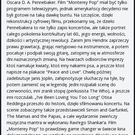
Oscara D. A. Pennebaker. Film “Monterey Pop” miał być tylko
programem telewizyjnym, jednak amerykańscy decydenci nie
byli gotowi na taką dawkę buntu. Na szczęście, dzięki
rekonstrukcji cyfrowej filmu, przekonamy się, że dzieło
Pennebakera to nie tylko zapis koncertów, ale także portret
całego pokolenia kontrkultury lat 60., jego energii, wolności,
dzikości i artystycznej rewolucji. Zanim Jimi Hendrix zaprzeczy
prawu grawitacji, grając nietypowo na instrumencie, a potem
pocałuje i podpali swoją gitarę, zatopimy się w atmosferze
dni naznaczonych zmianą. Na twarzach odbiorców imprezy
ktoś namaluje kwiaty, ktoś inny nakarmi psa, a jeszcze ktoś
napisze na plakacie “Peace and Love”. Chwilę później
zadebiutuje Janis Joplin, zahipnotyzuje słuchaczy na tyle, by
potem zamienić się w legendę. Jedni rozpalali scenę do
czerwoności, inni zranili stopę (perkusista The Who), a jeszcze
inni rozczulali. „I’ve Been Loving You Too Long” Otisa
Reddinga przeszło do historii, dzięki sfilmowaniu koncertu. Na
scenie zobaczymy także przedstawicieli Simon and Garfunkel,
The Mamas and the Papas, a całe wydarzenie zwieńczy
muzyczna mantra w wykonaniu Ravi’ego Shankar’a. Film
„Monterey Pop” to prawdziwy game changer w świecie kina