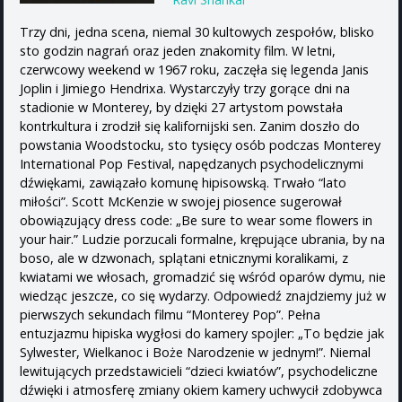
Trzy dni, jedna scena, niemal 30 kultowych zespołów, blisko
sto godzin nagrań oraz jeden znakomity film. W letni,
czerwcowy weekend w 1967 roku, zaczęła się legenda Janis
Joplin i Jimiego Hendrixa. Wystarczyły trzy gorące dni na
stadionie w Monterey, by dzięki 27 artystom powstała
kontrkultura i zrodził się kalifornijski sen. Zanim doszło do
powstania Woodstocku, sto tysięcy osób podczas Monterey
International Pop Festival, napędzanych psychodelicznymi
dźwiękami, zawiązało komunę hipisowską. Trwało “lato
miłości”. Scott McKenzie w swojej piosence sugerował
obowiązujący dress code: „Be sure to wear some flowers in
your hair.” Ludzie porzucali formalne, krępujące ubrania, by na
boso, ale w dzwonach, splątani etnicznymi koralikami, z
kwiatami we włosach, gromadzić się wśród oparów dymu, nie
wiedząc jeszcze, co się wydarzy. Odpowiedź znajdziemy już w
pierwszych sekundach filmu “Monterey Pop”. Pełna
entuzjazmu hipiska wygłosi do kamery spojler: „To będzie jak
Sylwester, Wielkanoc i Boże Narodzenie w jednym!”. Niemal
lewitujących przedstawicieli “dzieci kwiatów”, psychodeliczne
dźwięki i atmosferę zmiany okiem kamery uchwycił zdobywca