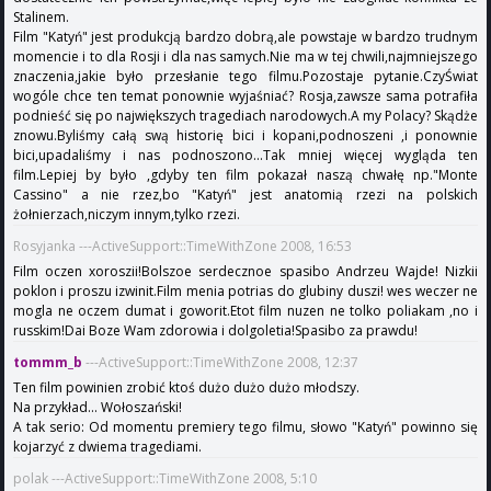
Stalinem.
Film "Katyń" jest produkcją bardzo dobrą,ale powstaje w bardzo trudnym
momencie i to dla Rosji i dla nas samych.Nie ma w tej chwili,najmniejszego
znaczenia,jakie było przesłanie tego filmu.Pozostaje pytanie.CzyŚwiat
wogóle chce ten temat ponownie wyjaśniać? Rosja,zawsze sama potrafiła
podnieść się po największych tragediach narodowych.A my Polacy? Skądże
znowu.Byliśmy całą swą historię bici i kopani,podnoszeni ,i ponownie
bici,upadaliśmy i nas podnoszono...Tak mniej więcej wygląda ten
film.Lepiej by było ,gdyby ten film pokazał naszą chwałę np."Monte
Cassino" a nie rzez,bo "Katyń" jest anatomią rzezi na polskich
żołnierzach,niczym innym,tylko rzezi.
Rosyjanka ---ActiveSupport::TimeWithZone 2008, 16:53
Film oczen xoroszii!Bolszoe serdecznoe spasibo Andrzeu Wajde! Nizkii
poklon i proszu izwinit.Film menia potrias do glubiny duszi! wes weczer ne
mogla ne oczem dumat i goworit.Etot film nuzen ne tolko poliakam ,no i
russkim!Dai Boze Wam zdorowia i dolgoletia!Spasibo za prawdu!
tommm_b
---ActiveSupport::TimeWithZone 2008, 12:37
Ten film powinien zrobić ktoś dużo dużo dużo młodszy.
Na przykład... Wołoszański!
A tak serio: Od momentu premiery tego filmu, słowo "Katyń" powinno się
kojarzyć z dwiema tragediami.
polak ---ActiveSupport::TimeWithZone 2008, 5:10