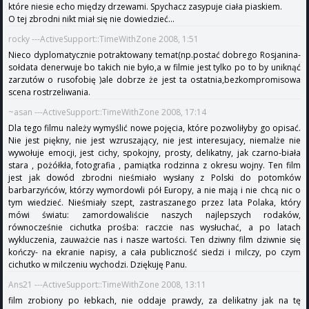
które niesie echo między drzewami. Spychacz zasypuje ciała piaskiem.
O tej zbrodni nikt miał się nie dowiedzieć...
rocky ---ActiveSupport::TimeWithZone 2008, 1:51
Nieco dyplomatycznie potraktowany temat(np.postać dobrego Rosjanina-
sołdata denerwuje bo takich nie było,a w filmie jest tylko po to by uniknąć
zarzutów o rusofobię )ale dobrze że jest ta ostatnia,bezkompromisowa
scena rostrzeliwania.
~asan ---ActiveSupport::TimeWithZone 2008, 17:14
Dla tego filmu należy wymyślić nowe pojęcia, które pozwoliłyby go opisać.
Nie jest piękny, nie jest wzruszający, nie jest interesujacy, niemalże nie
wywołuje emocji, jest cichy, spokojny, prosty, delikatny, jak czarno-biała
stara , pożółkła, fotografia , pamiątka rodzinna z okresu wojny. Ten film
jest jak dowód zbrodni nieśmiało wysłany z Polski do potomków
barbarzyńców, którzy wymordowli pół Europy, a nie mają i nie chcą nic o
tym wiedzieć. Nieśmiały szept, zastraszanego przez lata Polaka, który
mówi światu: zamordowaliście naszych najlepszych rodaków,
równocześnie cichutka prośba: raczcie nas wysłuchać, a po latach
wykluczenia, zauważcie nas i nasze wartości. Ten dziwny film dziwnie się
kończy- na ekranie napisy, a cała publiczność siedzi i milczy, po czym
cichutko w milczeniu wychodzi. Dziękuję Panu.
Ans21 ---ActiveSupport::TimeWithZone 2008, 13:11
film zrobiony po łebkach, nie oddaje prawdy, za delikatny jak na tę