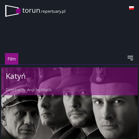
torun
.repertuary.pl
Film
Katyń
Directed by:
Andrzej Wajda