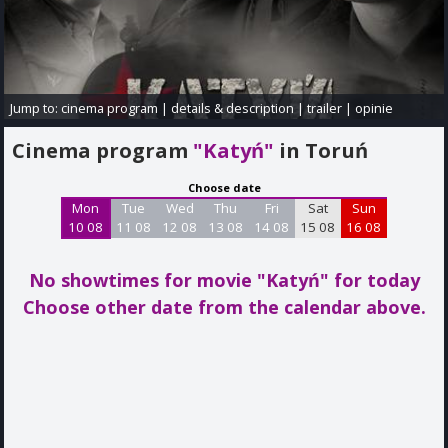
Jump to:
cinema program
|
details & description
|
trailer
|
opinie
Cinema program
"Katyń"
in Toruń
Choose date
Mon
Tue
Wed
Thu
Fri
Sat
Sun
10 08
11 08
12 08
13 08
14 08
15 08
16 08
No showtimes for movie "Katyń"
for today
Choose other date from the calendar above.