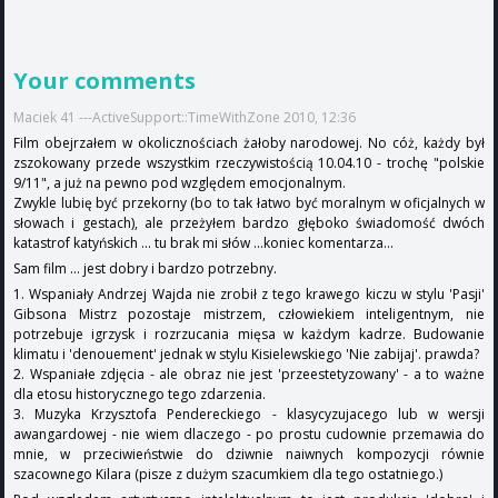
Your comments
Maciek 41 ---ActiveSupport::TimeWithZone 2010, 12:36
Film obejrzałem w okolicznościach żałoby narodowej. No cóż, każdy był
zszokowany przede wszystkim rzeczywistością 10.04.10 - trochę "polskie
9/11", a już na pewno pod względem emocjonalnym.
Zwykle lubię być przekorny (bo to tak łatwo być moralnym w oficjalnych w
słowach i gestach), ale przeżyłem bardzo głęboko świadomość dwóch
katastrof katyńskich ... tu brak mi słów ...koniec komentarza...
Sam film ... jest dobry i bardzo potrzebny.
1. Wspaniały Andrzej Wajda nie zrobił z tego krawego kiczu w stylu 'Pasji'
Gibsona Mistrz pozostaje mistrzem, człowiekiem inteligentnym, nie
potrzebuje igrzysk i rozrzucania mięsa w każdym kadrze. Budowanie
klimatu i 'denouement' jednak w stylu Kisielewskiego 'Nie zabijaj'. prawda?
2. Wspaniałe zdjęcia - ale obraz nie jest 'przeestetyzowany' - a to ważne
dla etosu historycznego tego zdarzenia.
3. Muzyka Krzysztofa Pendereckiego - klasycyzujacego lub w wersji
awangardowej - nie wiem dlaczego - po prostu cudownie przemawia do
mnie, w przeciwieństwie do dziwnie naiwnych kompozycji równie
szacownego Kilara (pisze z dużym szacumkiem dla tego ostatniego.)