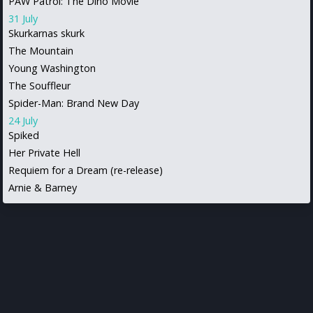
PAW Patrol: The Dino Movie
31 July
Skurkarnas skurk
The Mountain
Young Washington
The Souffleur
Spider-Man: Brand New Day
24 July
Spiked
Her Private Hell
Requiem for a Dream (re-release)
Arnie & Barney