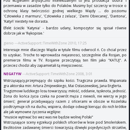
Pod wzgledem artystyczno intelektualnym to jest produkcja 'dobra' i
przemawia w zasadzie tylko do Polaków. Musimy być szczerzy w trosce o
ochronę klasy twórczości godnej wielkiego Wajdy ... do poziomu
'Człowieka z marmuru', 'Człowieka z żelaza', 'Ziemi Obiecanej', 'Dantona',
'Katyń' niestety nie dorasta.
Efekt ścieżki 'Katynia' - bardzo udany, kompozytor się spisał równie
dobrze jak w 'Rękopisie.'
gienio ---ActiveSupport::TimeWithZone 2010, 17:25
Interesuje mnie dlaczego Wajda w tytule filmu odwrocil ń. Co chcial przez
to uzyskac. Troche to wprowadza niejasnosci, szczegolnie dla Rosjan, po
premierze filmu w TV. Rosjanie przeczytają ten film jako "KATUJ". A
przeciez chodzi aby zapamietali tą miejscowosc.
NEGATYW
---ActiveSupport::TimeWithZone 2008, 3:01
Wstrząsający,przejmujący do szpiku kości. Tragiczna prawda. Wspaniała
gra aktorska min: Artura Żmijewskiego, Mai Ostaszewskiej, Jana Englerta.
Tragizmowi ludzkiego losu towarzyszą: miłość, oddanie, tęsknota, jedność.
Żona do końca życia czeka na powrót męża z niewoli, nie wierzy w jego
śmierć; generał przebywający razem z oficerami w obozie w Kozielsku
podtrzymuje ich na duchu, wspiera, dodaje odwagi kierując do nich krótkie
ale jak wymowne życzenia wigilijne:
"musicie wytrwać bo wez was nie będzie wolnej Polski"
Wstrząsające sceny egzekucji polskich oficerów w lesie pod Smoleńskiem.
Bezlitośnie zadawanej śmierci towarzyszą dźwięki pojedynczych strzałów,