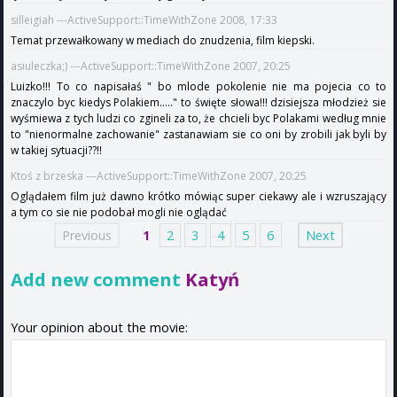
silleigiah ---ActiveSupport::TimeWithZone 2008, 17:33
Temat przewałkowany w mediach do znudzenia, film kiepski.
asiuleczka;) ---ActiveSupport::TimeWithZone 2007, 20:25
Luizko!!! To co napisałaś " bo mlode pokolenie nie ma pojecia co to
znaczylo byc kiedys Polakiem....." to święte słowa!!! dzisiejsza młodzież sie
wyśmiewa z tych ludzi co zgineli za to, że chcieli byc Polakami według mnie
to "nienormalne zachowanie" zastanawiam sie co oni by zrobili jak byli by
w takiej sytuacji??!!
Ktoś z brzeska ---ActiveSupport::TimeWithZone 2007, 20:25
Oglądałem film już dawno krótko mówiąc super ciekawy ale i wzruszający
a tym co sie nie podobał mogli nie oglądać
Previous
1
2
3
4
5
6
Next
Add new comment
Katyń
Your opinion about the movie: