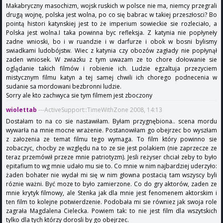
Makabryczny masochizm, wojsk ruskich w polsce nie ma, niemcy przegrali
drugą wojnę, polska jest wolna, po co się babrac w takiej przeszłosci? Bo
pointą histori katynskiej jest to że imperium sowieckie sie rozleciało, a
Polska jest wolna.I taka powinna byc refleksja. Z katynia nie popłyneły
zadne wnioski, bo i w ruandzie i w darfurze i obok w bosni bylismy
swiadkami ludobójstw. Wiec z katynia czy obozów zagłady nie popłynął
zaden wniosek. W zwiazku z tym uwazam ze to chore dołowanie sie
oglądanie takich filmów i robienie ich. Ludzie egzaltuja przezyciem
mistycznym filmu katyn a tej samej chwili ich chorego podnecenia w
sudanie sa mordowani bezbronni ludzie.
Sorry ale kto zachwyca sie tym filmem jest zboczony
wiolettab
---ActiveSupport::TimeWithZone 2008, 14:13
Dostałam to na co sie nastawiłam. Byłam przygnębiona.. scena mordu
wywarła na mnie mocne wrażenie. Postanowiłam go obejrzec bo wyszłam
z załozenia ze temat filmu tego wymaga. To film który powinno sie
zobaczyc, chocby ze względu na to ze sie jest polakiem (nie zaprzecze ze
teraz przemówił przeze mnie patriotyzm). Jesli reżyser chciał zeby to było
epitafium to wg mnie udało mu sie to. Co mnie w nim najbardziej uderzyło:
żaden bohater nie wydał mi się w nim głowna postacią tam wszyscy byli
róznie ważni. Być moze to było zamierzone. Co do gry aktorów, zaden ze
mnie krytyk filmowy, ale Stenka jak dla mnie jest fenomenem aktorskim i
ten film to kolejne potwierdzenie. Podobała mi sie równiez jak swoja role
zagrała Magdalena Cielecka. Powiem tak: to nie jest film dla wszytskich
tylko dla tych którzy dorosli by go obejrzec.