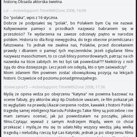
historię.Obsada aktorska świetna.
Lzr ---ActiveSupport::TimeWithZone 2008, 16:09
Do "polaka", wpis z 16 stycznia.
Dobrze że podpisałeś się "polak", bo Polakiem bym Cię nie nazwał.
Kultywowanie pamięci o przodkach nazywasz babraniem się w
przeszłości? Te wydarzenia na zawsze odcisnęły piętno w narodzie
polskim. Historia to dla Rosji niewygodna, do tego obecnie przemilczana i
fałszowana. To jednak nie zwalnia nas, Polaków, przed dociekaniem
prawdy i dbaniem o pamięć tych męczenników. Jeżeli oglądanie filmu
nazywasz masochizmem, to co czuli bliscy pomordowanych, patrząc na ich
nazwiska na liście zabitych. Im też byś tak powiedział??? Niektórzy z nich
żyją do dnia dzisiejszego. Lecz jeżeli oni odejdą, kto o tym zaświadczy?
Moim zdaniem film powinien zostać obowiązkową pozycją na lekcjach
historii. Oczywiście od poziomu ponadgimnazjalnego.
dziewczyna15 ---ActiveSupport::TimeWithZone 2008, 17:36
Myślę że opinia widza po obejrzeniu "Katynia" nie powinna bazować na
ocenie fabuły, gry aktorów akcji itp.Osobiście uważam, że film pokazał jak
to wyglądało na prawdę.Ukazał cierpienie rodzin, kawałek z historii Polski i
tragedię samej inteligencji Narodu Polskiego.Takie filmy są potrzebne i nie
mam zamiaru oceniać, jak już powiedziałam na początku, jakości
filmu.Czytając wywiad z samym Andrzejem Wajdą, wiem co chciał
przekazać i myślę,że mu się to udało.Niby wszyscy wiedzą jaką wielką
tragedią i nieludzką rzeczą był Las Katyński, jednak ja po obejrzeniu filmu