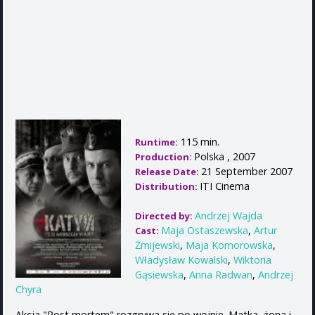
115 min.
Runtime:
Polska , 2007
Production:
21 September 2007
Release Date:
ITI Cinema
Distribution:
Andrzej Wajda
Directed by:
Maja Ostaszewska
,
Artur
Cast:
Żmijewski
,
Maja Komorowska
,
Władysław Kowalski
,
Wiktoria
Gąsiewska
,
Anna Radwan
,
Andrzej
Chyra
Akcja "Post mortem" rozgrywa się po wojnie. Matka, żona i