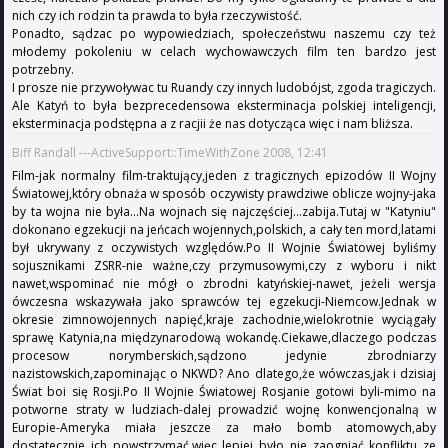
nich czy ich rodzin ta prawda to była rzeczywistość.
Ponadto, sądzac po wypowiedziach, społeczeństwu naszemu czy też
młodemy pokoleniu w celach wychowawczych film ten bardzo jest
potrzebny.
I prosze nie przywoływac tu Ruandy czy innych ludobójst, zgoda tragiczych.
Ale Katyń to była bezprecedensowa eksterminacja polskiej inteligencji,
eksterminacja podstępna a z racjii że nas dotycząca więc i nam bliższa.
Biff Randall ---ActiveSupport::TimeWithZone 2008, 12:41
Film-jak normalny film-traktujący,jeden z tragicznych epizodów II Wojny
Światowej,który obnaża w sposób oczywisty prawdziwe oblicze wojny-jaka
by ta wojna nie była...Na wojnach się najczęściej...zabija.Tutaj w "Katyniu"
dokonano egzekucji na jeńcach wojennych,polskich, a cały ten mord,latami
był ukrywany z oczywistych względów.Po II Wojnie Światowej byliśmy
sojusznikami ZSRR-nie ważne,czy przymusowymi,czy z wyboru i nikt
nawet,wspominać nie mógł o zbrodni katyńskiej-nawet, jeżeli wersja
ówczesna wskazywała jako sprawców tej egzekucji-Niemcow.Jednak w
okresie zimnowojennych napięć,kraje zachodnie,wielokrotnie wyciągały
sprawę Katynia,na międzynarodową wokandę.Ciekawe,dlaczego podczas
procesow norymberskich,sądzono jedynie zbrodniarzy
nazistowskich,zapominając o NKWD? Ano dlatego,że wówczas,jak i dzisiaj
Świat boi się Rosji.Po II Wojnie Światowej Rosjanie gotowi byli-mimo na
potworne straty w ludziach-dalej prowadzić wojnę konwencjonalną w
Europie-Ameryka miała jeszcze za mało bomb atomowych,aby
dostatecznie ich powstrzymać,więc lepiej było nie zaogniać konfliktu ze