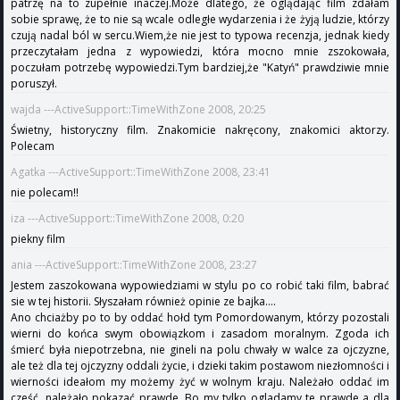
patrzę na to zupełnie inaczej.Może dlatego, że oglądając film zdałam
sobie sprawę, że to nie są wcale odległe wydarzenia i że żyją ludzie, którzy
czują nadal ból w sercu.Wiem,że nie jest to typowa recenzja, jednak kiedy
przeczytałam jedna z wypowiedzi, która mocno mnie zszokowała,
poczułam potrzebę wypowiedzi.Tym bardziej,że "Katyń" prawdziwie mnie
poruszył.
wajda ---ActiveSupport::TimeWithZone 2008, 20:25
Świetny, historyczny film. Znakomicie nakręcony, znakomici aktorzy.
Polecam
Agatka ---ActiveSupport::TimeWithZone 2008, 23:41
nie polecam!!
iza ---ActiveSupport::TimeWithZone 2008, 0:20
piekny film
ania ---ActiveSupport::TimeWithZone 2008, 23:27
Jestem zaszokowana wypowiedziami w stylu po co robić taki film, babrać
sie w tej historii. Słyszałam również opinie ze bajka....
Ano chciażby po to by oddać hołd tym Pomordowanym, którzy pozostali
wierni do końca swym obowiązkom i zasadom moralnym. Zgoda ich
śmierć była niepotrzebna, nie gineli na polu chwały w walce za ojczyzne,
ale też dla tej ojczyzny oddali życie, i dzieki takim postawom niezłomności i
wierności ideałom my możemy żyć w wolnym kraju. Należało oddać im
cześć, należało pokazać prawde. Bo my tylko ogladamy te prawde a dla