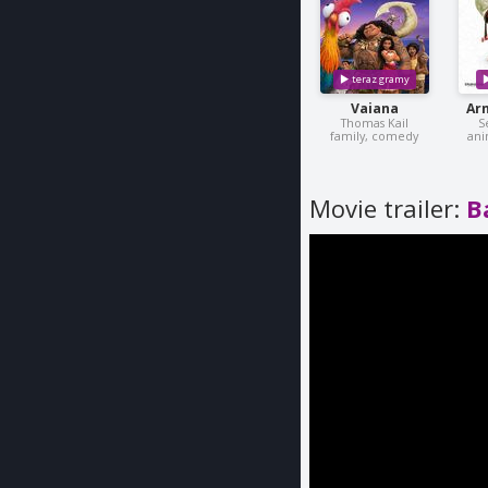
Vaiana
Arn
Thomas Kail
S
family, comedy
ani
Movie trailer:
B