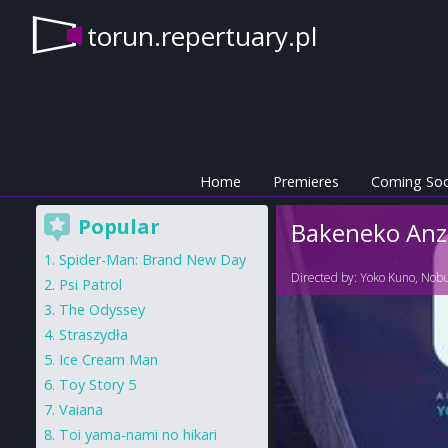
torun.repertuary.pl
Home
Premieres
Coming So
Popular
Bakeneko Anz
Spider-Man: Brand New Day
Directed by:
Yoko Kuno
,
Nobu
Psi Patrol
The Odyssey
Straszydła
Ice Cream Man
Toy Story 5
Vaiana
Toi yama-nami no hikari