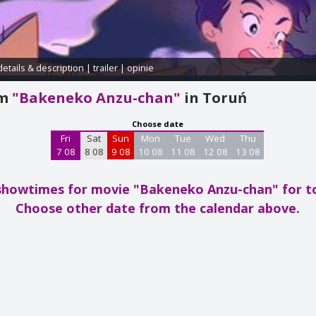
details & description
|
trailer
|
opinie
am
"Bakeneko Anzu-chan"
in Toruń
Choose date
Fri
Sat
Sun
Mon
Tue
Wed
Thu
7 08
8 08
9 08
10 08
11 08
12 08
13 08
showtimes for movie "Bakeneko Anzu-chan"
for 
Choose other date from the calendar above.