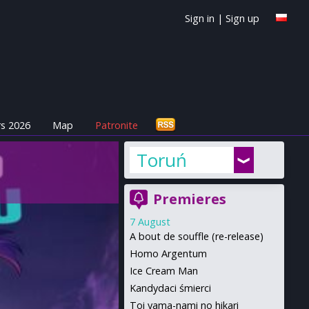
Sign in
|
Sign up
s 2026
Map
Patronite
Toruń
Premieres
7 August
A bout de souffle (re-release)
Homo Argentum
Ice Cream Man
Kandydaci śmierci
Toi yama-nami no hikari