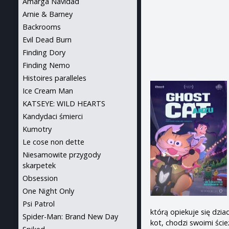
Amarga Navidad
Arnie & Barney
Backrooms
Evil Dead Burn
Finding Dory
Finding Nemo
Histoires paralleles
Ice Cream Man
KATSEYE: WILD HEARTS
Kandydaci śmierci
Kumotry
Le cose non dette
Niesamowite przygody
skarpetek
Obsession
One Night Only
Psi Patrol
którą opiekuje się dzia
Spider-Man: Brand New Day
kot, chodzi swoimi ście