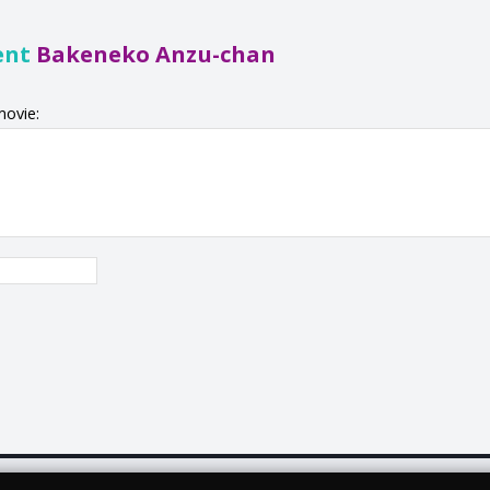
ent
Bakeneko Anzu-chan
movie: