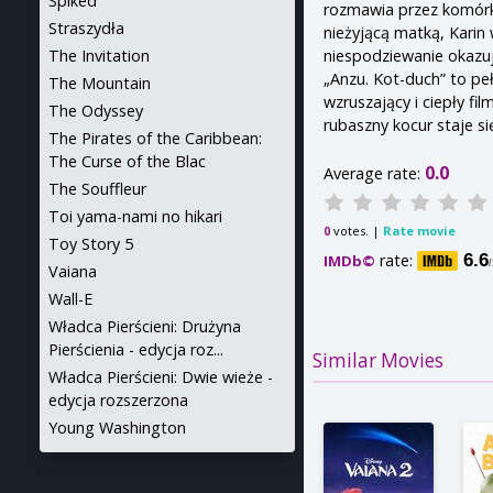
Spiked
rozmawia przez komórkę
Straszydła
nieżyjącą matką, Karin
niespodziewanie okazu
The Invitation
„Anzu. Kot-duch” to peł
The Mountain
wzruszający i ciepły fi
The Odyssey
rubaszny kocur staje si
The Pirates of the Caribbean:
The Curse of the Blac
0.0
Average rate:
The Souffleur
Toi yama-nami no hikari
votes. |
Rate movie
0
Toy Story 5
rate:
6.6
IMDb©
Vaiana
Wall-E
Władca Pierścieni: Drużyna
Pierścienia - edycja roz...
Similar Movies
Władca Pierścieni: Dwie wieże -
edycja rozszerzona
Young Washington