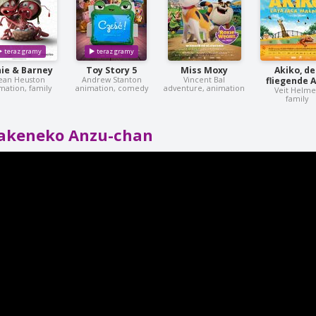
ie & Barney
Toy Story 5
Miss Moxy
Akiko, de
ean Heuston
Andrew Stanton
Vincent Bal
fliegende A
mation, family
animation, comedy
adventure, animation
Veit Helme
family
akeneko Anzu-chan