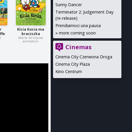
Sunny Dancer
Terminator 2: Judgement Day
(re-release)
Prendiamoci una pausa
r
Kicia Kocia ma
»
more coming soon
ffe
braciszka
r
Marta Stróżycka
animation
Cinemas
Cinema City Czerwona Droga
Cinema City Plaza
Kino Centrum