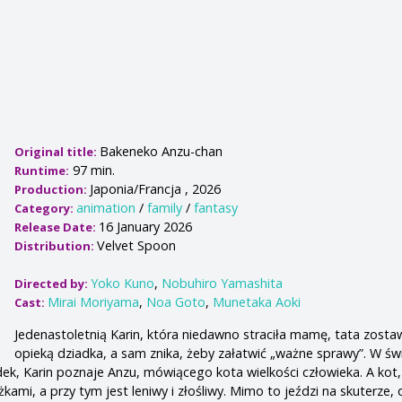
Bakeneko Anzu-chan
Original title:
97 min.
Runtime:
Japonia/Francja , 2026
Production:
animation
/
family
/
fantasy
Category:
16 January 2026
Release Date:
Velvet Spoon
Distribution:
Yoko Kuno
,
Nobuhiro Yamashita
Directed by:
Mirai Moriyama
,
Noa Goto
,
Munetaka Aoki
Cast:
Jedenastoletnią Karin, która niedawno straciła mamę, tata zosta
opieką dziadka, a sam znika, żeby załatwić „ważne sprawy”. W świ
dek, Karin poznaje Anzu, mówiącego kota wielkości człowieka. A kot,
żkami, a przy tym jest leniwy i złośliwy. Mimo to jeździ na skuterze,