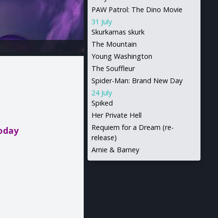
PAW Patrol: The Dino Movie
31 July
Skurkarnas skurk
The Mountain
Young Washington
The Souffleur
Spider-Man: Brand New Day
24 July
Spiked
Her Private Hell
Requiem for a Dream (re-
today
release)
Arnie & Barney