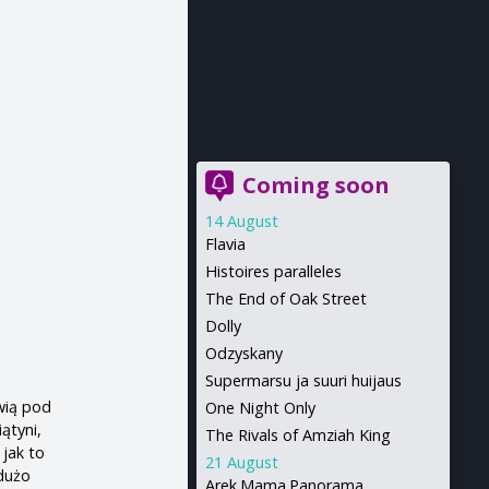
Coming soon
14 August
Flavia
Histoires paralleles
The End of Oak Street
Dolly
Odzyskany
Supermarsu ja suuri huijaus
wią pod
One Night Only
ątyni,
The Rivals of Amziah King
 jak to
21 August
 dużo
Arek.Mama.Panorama