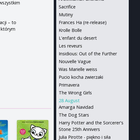
 wszystkim
Sacrifice
Mutiny
cji – to
Frances Ha (re-release)
w którym
Krolle Bolle
L'enfant du desert
Les reveurs
Insidious: Out of the Further
Nouvelle Vague
Was Marielle weiss
Pucio kocha zwierzaki
Primavera
The Wrong Girls
28 August
Amarga Navidad
The Dog Stars
Harry Potter and the Sorcerer's
Stone 25th Annivers
Julia Pirotte - piękno i siła