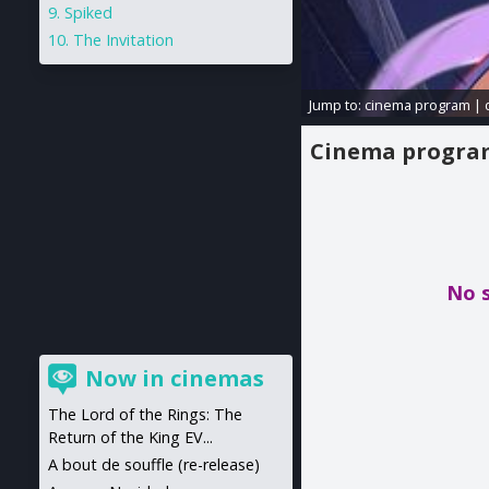
Spiked
The Invitation
Jump to:
cinema program
|
Cinema progr
No 
Now in cinemas
The Lord of the Rings: The
Return of the King EV...
A bout de souffle (re-release)