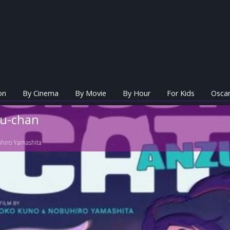
on
By Cinema
By Movie
By Hour
For Kids
Oscar
u-chan
hiro Yamashita