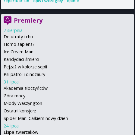
repertuar kin
|
opis i szczegóły
|
opinie
Premiery
7 sierpnia
Do utraty tchu
Homo sapiens?
Ice Cream Man
Kandydaci śmierci
Pejzaż w kolorze sepii
Psi patrol i dinozaury
31 lipca
Akademia złoczyńców
Góra mocy
Młody Waszyngton
Ostatni konsjerż
Spider-Man: Całkiem nowy dzień
24 lipca
Ekipa zwierzaków