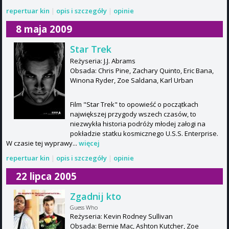
repertuar kin
|
opis i szczegóły
|
opinie
8 maja 2009
Star Trek
Reżyseria: J.J. Abrams
Obsada: Chris Pine, Zachary Quinto, Eric Bana,
Winona Ryder, Zoe Saldana, Karl Urban
Film "Star Trek" to opowieść o początkach
największej przygody wszech czasów, to
niezwykła historia podróży młodej załogi na
pokładzie statku kosmicznego U.S.S. Enterprise.
W czasie tej wyprawy...
więcej
repertuar kin
|
opis i szczegóły
|
opinie
22 lipca 2005
Zgadnij kto
Guess Who
Reżyseria: Kevin Rodney Sullivan
Obsada: Bernie Mac, Ashton Kutcher, Zoe