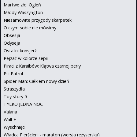
Martwe zło: Ogień
Młody Waszyngton
Niesamowite przygody skarpetek
O czym sobie nie mówimy
Obsesja
Odyseja
Ostatni konsjerż
Pejzaż w kolorze sepii
Piraci z Karaibów: Klątwa czarnej perły
Psi Patrol
Spider-Man: Całkiem nowy dzień
Straszydła
Toy story 5
TYLKO JEDNA NOC
Vaiana
Wall-E
Wyschnięci
Władca Pierścieni - maraton (wersja reżyserska)