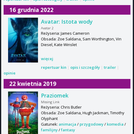
16 grudnia 2022
Avatar: Istota wody
Avatar 2
Reżyseria: James Cameron
Obsada: Zoe Saldana, Sam Worthington, Vin
Diesel, Kate Winslet
więcej
repertuar kin
|
opis i szczegóły
|
trailer
|
opinie
22 kwietnia 2019
Praziomek
Missing Link
Reżyseria: Chris Butler
Obsada: Zoe Saldana, Hugh Jackman, Timothy
Olyphant
Gatunek:
animacja
/
przygodowy
/
komedia
/
familijny
/
fantasy