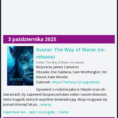
3 października 2025
Avatar: The Way of Water (re-
release)
Avatar: The Way of Water (re-release)
Reżyseria: James Cameron
Obsada: Zoe Saldana, Sam Worthington, Vin
Diesel, Kate Winslet
Gatunek:
akcja
/
fantasy
/
przygodowy
Opowieść o rodzinie Jake'a i Neytiri oraz ich
staraniach, by zapewnić bezpieczeństwo sobie i swoim dzieciom,
mimo tragedii, których wspólnie doświadczają. Akcja rozgrywa się
ponad dziesięć lat po...
więcej
repertuar kin
|
opis i szczegóły
|
trailer