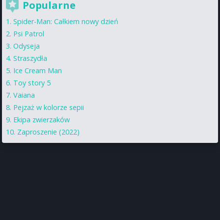
Popularne
Spider-Man: Całkiem nowy dzień
Psi Patrol
Odyseja
Straszydła
Ice Cream Man
Toy story 5
Vaiana
Pejzaż w kolorze sepii
Ekipa zwierzaków
Zaproszenie (2022)