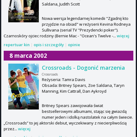
Saldana, Judith Scott
Nowa wersja legendarnej komedii "Zgadnij kto
przyjdzie na obiad" w reżyserii Kevina Rodneya
Sullivana (serial TV "Prezydencki poker").
Czarnoskóry ojciec rodziny (Bernie Mac - "Ocean's Twelve -...
więcej
repertuar kin
|
opis i szczegóły
|
opinie
8 marca 2002
Crossroads - Dogonić marzenia
Crossroads
Reżyseria: Tamra Davis
Obsada: Britney Spears, Zoe Saldana, Taryn
Manning, Kim Cattrall, Dan Aykroyd
Britney Spears zawojowała świat
bestsellerowymi albumami, stając się gwiazdą
numer jeden i idolką nastolatek na całym świecie.
„Crossroads” to jej aktorski debiut, wyczekiwany z niecierpliwością
przez...
więcej