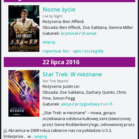
Nocne życie
Live by Night
Reżyseria: Ben Affleck
Obsada: Ben Affleck, Zoe Saldana, Sienna Miller
Gatunek:
kryminał
/
dramat
więcej
repertuar kin
|
opis i szczegóły
22 lipca 2016
Star Trek: W nieznane
Star Trek Beyond
Reżyseria: Justin Lin
Obsada: Zoe Saldana, Zachary Quinto, Chris
Pine, Simon Pegg
Gatunek:
akcja
/
przygodowy
/
sci-fi
„Star Trek: w nieznane” – nowa, gorąco
oczekiwana odsłona kultowej serii (stworzonej
przez Gene Roddenberry’ego, odnowionej przez
J.J. Abramsa w 2009 roku) zabierze nas na pokładzie U.S.S.
Enterprise… w...
więcej