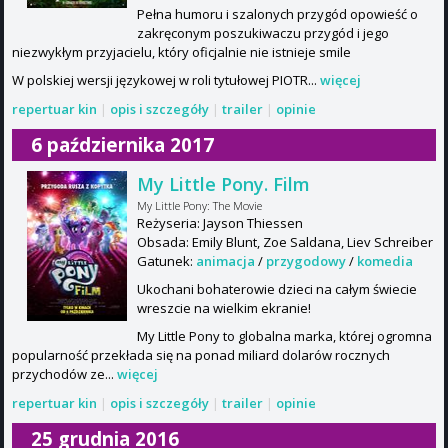
Pełna humoru i szalonych przygód opowieść o
zakręconym poszukiwaczu przygód i jego
niezwykłym przyjacielu, który oficjalnie nie istnieje smile
W polskiej wersji językowej w roli tytułowej PIOTR...
więcej
repertuar kin
|
opis i szczegóły
|
trailer
|
opinie
6 października 2017
My Little Pony. Film
My Little Pony: The Movie
Reżyseria: Jayson Thiessen
Obsada: Emily Blunt, Zoe Saldana, Liev Schreiber
Gatunek:
animacja
/
przygodowy
/
komedia
Ukochani bohaterowie dzieci na całym świecie
wreszcie na wielkim ekranie!
My Little Pony to globalna marka, której ogromna
popularność przekłada się na ponad miliard dolarów rocznych
przychodów ze...
więcej
repertuar kin
|
opis i szczegóły
|
trailer
|
opinie
25 grudnia 2016