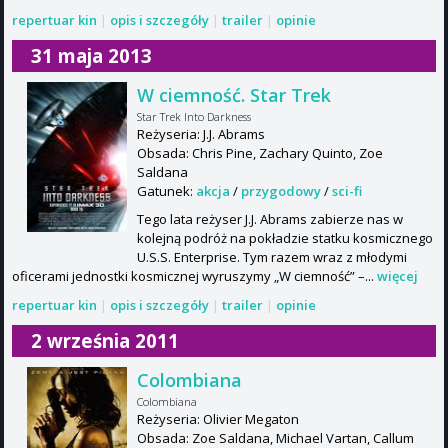
repertuar kin
|
opis i szczegóły
|
trailer
|
opinie
31 maja 2013
W ciemność. Star Trek
Star Trek Into Darkness
Reżyseria: J.J. Abrams
Obsada: Chris Pine, Zachary Quinto, Zoe
Saldana
Gatunek:
akcja
/
przygodowy
/
sci-fi
Tego lata reżyser J.J. Abrams zabierze nas w
kolejną podróż na pokładzie statku kosmicznego
U.S.S. Enterprise. Tym razem wraz z młodymi
oficerami jednostki kosmicznej wyruszymy „W ciemność” –...
więcej
repertuar kin
|
opis i szczegóły
|
trailer
|
opinie
2 września 2011
Colombiana
Colombiana
Reżyseria: Olivier Megaton
Obsada: Zoe Saldana, Michael Vartan, Callum