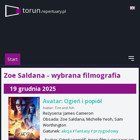
torun
.repertuary.pl
Start
Zoe Saldana - wybrana filmografia
19 grudnia 2025
Avatar: Ogień i popiół
Avatar: Fire and Ash
Reżyseria: James Cameron
Obsada: Zoe Saldana, Michelle Yeoh, Sam
Worthington
Gatunek:
akcja
/
fantasy
/
przygodowy
„Avatar: Ogień i popiół”, trzeci film z cieszącej się