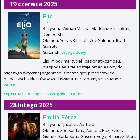
19 czerwca 2025
Elio
Elio
Reżyseria: Adrian Molina, Madeline Sharafian,
Domee Shi
Obsada: Yonas Kibreab, Zoe Saldana, Brad
Garrett
Gatunek:
przygodowy
Elio, młody marzyciel i pasjonat kosmosu,
niespodziewanie zostaje przeniesiony do
międzygalaktycznej organizacji zrzeszającej przedstawicieli
najdalszych zakątków wszechświata. Przez pomyłkę uznany za...
więcej
repertuar kin
|
opis i szczegóły
|
trailer
28 lutego 2025
Emilia Pérez
Reżyseria: Jacques Audiard
Obsada: Zoe Saldana, Adriana Paz, Selena
Gomez, Karla Sofía Gascón, Edgar Ramirez, Mark