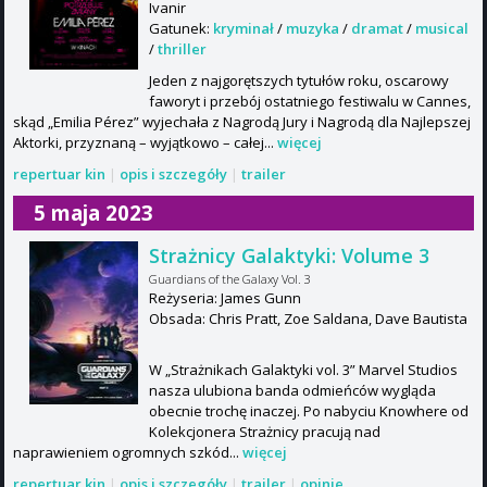
Ivanir
Gatunek:
kryminał
/
muzyka
/
dramat
/
musical
/
thriller
Jeden z najgorętszych tytułów roku, oscarowy
faworyt i przebój ostatniego festiwalu w Cannes,
skąd „Emilia Pérez” wyjechała z Nagrodą Jury i Nagrodą dla Najlepszej
Aktorki, przyznaną – wyjątkowo – całej...
więcej
repertuar kin
|
opis i szczegóły
|
trailer
5 maja 2023
Strażnicy Galaktyki: Volume 3
Guardians of the Galaxy Vol. 3
Reżyseria: James Gunn
Obsada: Chris Pratt, Zoe Saldana, Dave Bautista
W „Strażnikach Galaktyki vol. 3” Marvel Studios
nasza ulubiona banda odmieńców wygląda
obecnie trochę inaczej. Po nabyciu Knowhere od
Kolekcjonera Strażnicy pracują nad
naprawieniem ogromnych szkód...
więcej
repertuar kin
|
opis i szczegóły
|
trailer
|
opinie