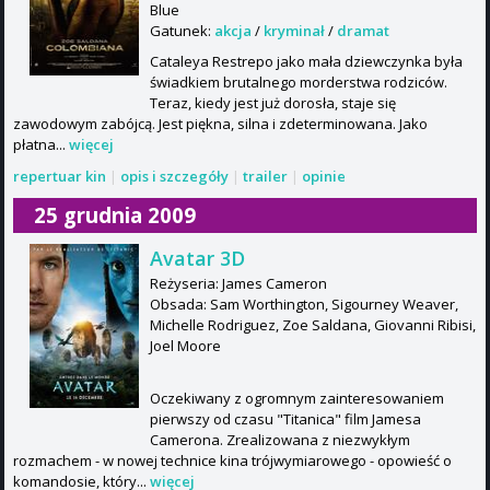
Blue
Gatunek:
akcja
/
kryminał
/
dramat
Cataleya Restrepo jako mała dziewczynka była
świadkiem brutalnego morderstwa rodziców.
Teraz, kiedy jest już dorosła, staje się
zawodowym zabójcą. Jest piękna, silna i zdeterminowana. Jako
płatna...
więcej
repertuar kin
|
opis i szczegóły
|
trailer
|
opinie
25 grudnia 2009
Avatar 3D
Reżyseria: James Cameron
Obsada: Sam Worthington, Sigourney Weaver,
Michelle Rodriguez, Zoe Saldana, Giovanni Ribisi,
Joel Moore
Oczekiwany z ogromnym zainteresowaniem
pierwszy od czasu "Titanica" film Jamesa
Camerona. Zrealizowana z niezwykłym
rozmachem - w nowej technice kina trójwymiarowego - opowieść o
komandosie, który...
więcej