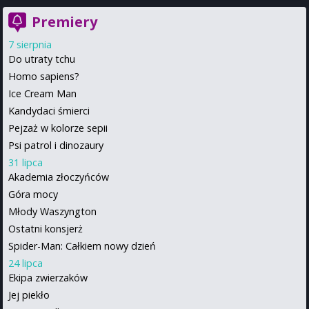
Premiery
7 sierpnia
Do utraty tchu
Homo sapiens?
Ice Cream Man
Kandydaci śmierci
Pejzaż w kolorze sepii
Psi patrol i dinozaury
31 lipca
Akademia złoczyńców
Góra mocy
Młody Waszyngton
Ostatni konsjerż
Spider-Man: Całkiem nowy dzień
24 lipca
Ekipa zwierzaków
Jej piekło