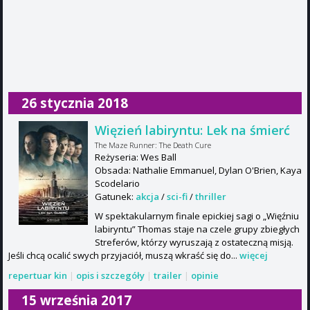
26 stycznia 2018
Więzień labiryntu: Lek na śmierć
The Maze Runner: The Death Cure
Reżyseria: Wes Ball
Obsada: Nathalie Emmanuel, Dylan O'Brien, Kaya
Scodelario
Gatunek:
akcja
/
sci-fi
/
thriller
W spektakularnym finale epickiej sagi o „Więźniu
labiryntu” Thomas staje na czele grupy zbiegłych
Streferów, którzy wyruszają z ostateczną misją.
Jeśli chcą ocalić swych przyjaciół, muszą wkraść się do...
więcej
repertuar kin
|
opis i szczegóły
|
trailer
|
opinie
15 września 2017