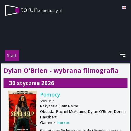
torun
.repertuary.pl
Start
Dylan O'Brien - wybrana filmografia
30 stycznia 2026
Pomocy
Send Help
Reżyseria: Sam Raimi
Obsada: Rachel McAdams, Dylan O'Brien, Dennis
Haysbert
Gatunek:
horror
Po katastrofie lotniczej Linda i Bradley zostają