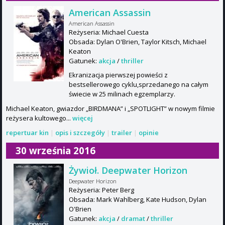
American Assassin
American Assassin
Reżyseria: Michael Cuesta
Obsada: Dylan O'Brien, Taylor Kitsch, Michael
Keaton
Gatunek:
akcja
/
thriller
Ekranizacja pierwszej powieści z
bestsellerowego cyklu,sprzedanego na całym
świecie w 25 milinach egzemplarzy.
Michael Keaton, gwiazdor „BIRDMANA” i „SPOTLIGHT” w nowym filmie
reżysera kultowego...
więcej
repertuar kin
|
opis i szczegóły
|
trailer
|
opinie
30 września 2016
Żywioł. Deepwater Horizon
Deepwater Horizon
Reżyseria: Peter Berg
Obsada: Mark Wahlberg, Kate Hudson, Dylan
O'Brien
Gatunek:
akcja
/
dramat
/
thriller