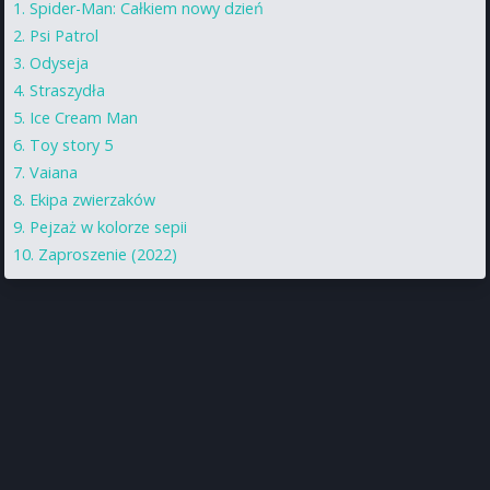
Spider-Man: Całkiem nowy dzień
Psi Patrol
Odyseja
Straszydła
Ice Cream Man
Toy story 5
Vaiana
Ekipa zwierzaków
Pejzaż w kolorze sepii
Zaproszenie (2022)