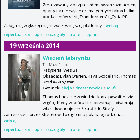
Zrealizowany z bezprecedensowym rozmachem,
oparty na niezwykle dramatycznych faktach film
producentów serii „Transformers” i „Życia Pi”.
Załoga największej i najnowocześniejszej platformy...
więcej
repertuar kin
|
opis i szczegóły
|
trailer
|
opinie
19 września 2014
Więzień labiryntu
The Maze Runner
Reżyseria: Wes Ball
Obsada: Dylan O'Brien, Kaya Scodelario, Thomas
Brodie-Sangster
Gatunek:
akcja
/
dreszczowiec
/
sci-fi
Thomas budzi się w windzie, która powoli jedzie
w górę. Kiedy w końcu się zatrzymuje i otwierają
właz, dowiaduje się, że trafił do Strefy
zamieszkałej przez Streferów. To ogromna polana ogrodzona...
więcej
repertuar kin
|
opis i szczegóły
|
trailer
|
opinie