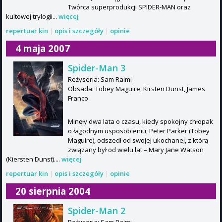
Twórca superprodukcji SPIDER-MAN oraz
kultowej trylogii...
więcej
repertuar kin
|
opis i szczegóły
|
opinie
4 maja 2007
Spider-Man 3
Reżyseria: Sam Raimi
Obsada: Tobey Maguire, Kirsten Dunst, James
Franco
Minęły dwa lata o czasu, kiedy spokojny chłopak
o łagodnym usposobieniu, Peter Parker (Tobey
Maguire), odszedł od swojej ukochanej, z którą
związany był od wielu lat – Mary Jane Watson
(Kiersten Dunst)....
więcej
repertuar kin
|
opis i szczegóły
|
opinie
20 sierpnia 2004
Spider-Man 2
Reżyseria: Sam Raimi