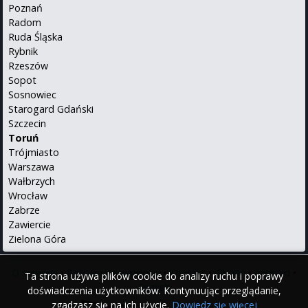
Poznań
Radom
Ruda Śląska
Rybnik
Rzeszów
Sopot
Sosnowiec
Starogard Gdański
Szczecin
Toruń
Trójmiasto
Warszawa
Wałbrzych
Wrocław
Zabrze
Zawiercie
Zielona Góra
O serwisie
•
Polityka prywatności
•
Kontakt
•
iPhone
•
Android
•
Ta strona używa plików cookie do analizy ruchu i poprawy
English
doświadczenia użytkowników. Kontynuując przeglądanie,
zgadzasz się na ich użycie.
Dowiedz się więcej