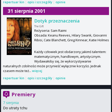
repertuar kin
|
opis i szczegóły
|
opinie
31 sierpnia 2001
Dotyk przeznaczenia
The Gift
Reżyseria: Sam Raimi
Obsada: Keanu Reeves, Hilary Swank, Giovanni
Ribisi, Cate Blanchett, Greg Kinnear, Katie Holmes
Każdy człowiek jest obdarzony jakimś talentem:
matematycznym, handlowym, artystycznym.
Wydawałoby się, że wykorzystywanie
naturalnych zdolności może przynieść wyłącznie korzyści. Jednak
czasem może też...
więcej
repertuar kin
|
opis i szczegóły
|
opinie
Premiery
7 sierpnia
Do utraty tchu