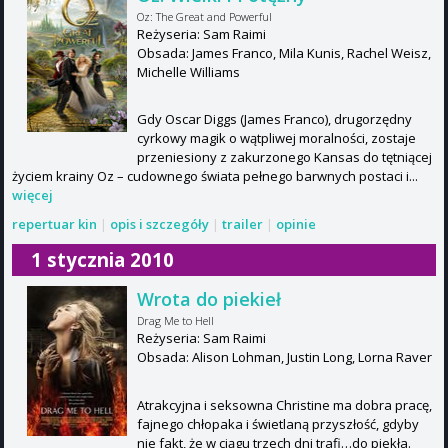
Oz: The Great and Powerful
Reżyseria: Sam Raimi
Obsada: James Franco, Mila Kunis, Rachel Weisz,
Michelle Williams
Gdy Oscar Diggs (James Franco), drugorzędny
cyrkowy magik o wątpliwej moralności, zostaje
przeniesiony z zakurzonego Kansas do tętniącej
życiem krainy Oz – cudownego świata pełnego barwnych postaci i...
więcej
repertuar kin
|
opis i szczegóły
|
trailer
|
opinie
1 stycznia 2010
Wrota do piekieł
Drag Me to Hell
Reżyseria: Sam Raimi
Obsada: Alison Lohman, Justin Long, Lorna Raver
Atrakcyjna i seksowna Christine ma dobra pracę,
fajnego chłopaka i świetlaną przyszłość, gdyby
nie fakt, że w ciągu trzech dni trafi…do piekła.