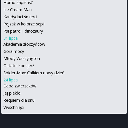
Homo sapiens?
Ice Cream Man
Kandydaci śmierci
Pejzaż w kolorze sepii
Psi patrol i dinozaury
31 lipca
Akademia złoczyńców
Góra mocy
Młody Waszyngton
Ostatni konsjerż
Spider-Man: Całkiem nowy dzień
24 lipca
Ekipa zwierzaków
Jej piekło
Requiem dla snu
Wyschnięci