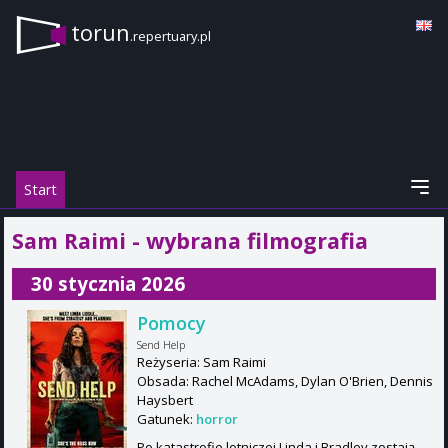
torun
.repertuary.pl
Start
Sam Raimi - wybrana filmografia
30 stycznia 2026
Pomocy
Send Help
Reżyseria: Sam Raimi
Obsada: Rachel McAdams, Dylan O'Brien, Dennis
Haysbert
Gatunek:
horror
Po katastrofie lotniczej Linda i Bradley zostają