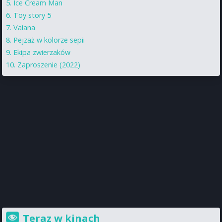
Ice Cream Man
Toy story 5
Vaiana
Pejzaż w kolorze sepii
Ekipa zwierzaków
Zaproszenie (2022)
Teraz w kinach