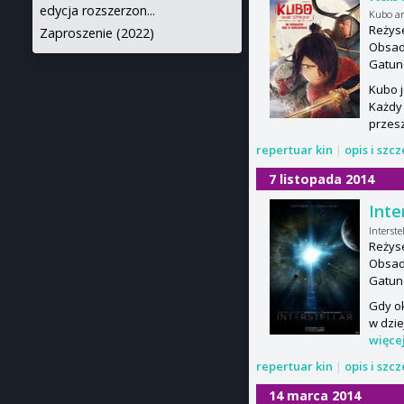
edycja rozszerzon...
Kubo an
Reżyse
Zaproszenie (2022)
Obsad
Gatun
Kubo j
Każdy 
przeszł
repertuar kin
|
opis i szc
7 listopada 2014
Inte
Interste
Reżyse
Obsad
Gatun
Gdy ok
w dzie
więce
repertuar kin
|
opis i szc
14 marca 2014