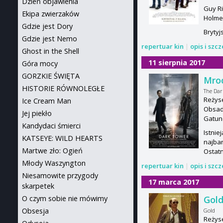
Dzień objawienia
Guy Ri
Ekipa zwierzaków
Holmes
Gdzie jest Dory
Brytyj
Gdzie jest Nemo
repertuar kin
|
opis i szc
Ghost in the Shell
11 sierpnia 2017
Góra mocy
GORZKIE ŚWIĘTA
Mro
HISTORIE RÓWNOLEGŁE
The Dar
Reżyse
Ice Cream Man
Obsad
Jej piekło
Gatun
Kandydaci śmierci
Istnie
KATSEYE: WILD HEARTS
najbar
Martwe zło: Ogień
Ostatn
Młody Waszyngton
repertuar kin
|
opis i szc
Niesamowite przygody
17 marca 2017
skarpetek
Gol
O czym sobie nie mówimy
Obsesja
Gold
Reżys