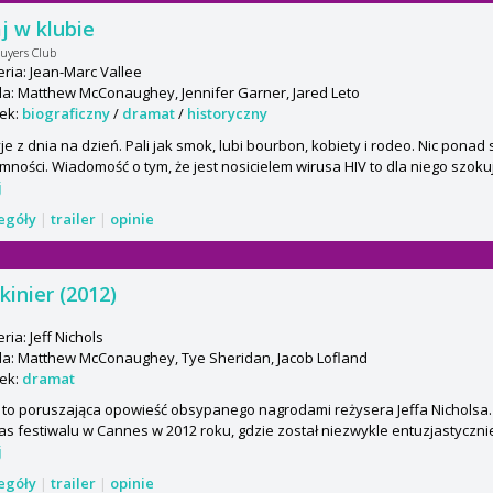
j w klubie
Buyers Club
ria: Jean-Marc Vallee
a: Matthew McConaughey, Jennifer Garner, Jared Leto
ek:
biograficzny
/
dramat
/
historyczny
je z dnia na dzień. Pali jak smok, lubi bourbon, kobiety i rodeo. Nic ponad 
mności. Wiadomość o tym, że jest nosicielem wirusa HIV to dla niego szokuj
j
zegóły
|
trailer
|
opinie
kinier (2012)
ria: Jeff Nichols
a: Matthew McConaughey, Tye Sheridan, Jacob Lofland
ek:
dramat
to poruszająca opowieść obsypanego nagrodami reżysera Jeffa Nicholsa. 
s festiwalu w Cannes w 2012 roku, gdzie został niezwykle entuzjastycznie 
j
zegóły
|
trailer
|
opinie