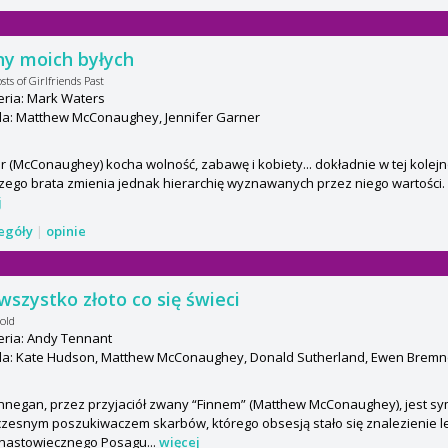
y moich byłych
ts of Girlfriends Past
eria: Mark Waters
a: Matthew McConaughey, Jennifer Garner
 (McConaughey) kocha wolność, zabawę i kobiety... dokładnie w tej kolejno
ego brata zmienia jednak hierarchię wyznawanych przez niego wartości. P
j
zegóły
|
opinie
wszystko złoto co się świeci
Gold
eria: Andy Tennant
a: Kate Hudson, Matthew McConaughey, Donald Sutherland, Ewen Bremn
nnegan, przez przyjaciół zwany “Finnem” (Matthew McConaughey), jest s
zesnym poszukiwaczem skarbów, którego obsesją stało się znalezienie 
nastowiecznego Posagu...
więcej