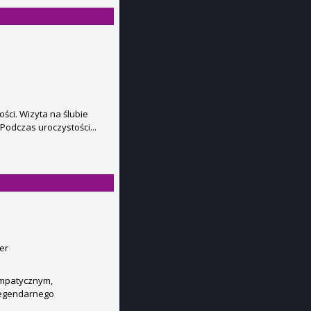
ści. Wizyta na ślubie
odczas uroczystości...
er
ympatycznym,
legendarnego