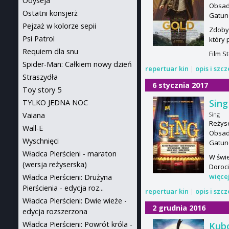
Odyseja
Obsad
Ostatni konsjerż
Gatun
Pejzaż w kolorze sepii
Zdoby
Psi Patrol
który 
Requiem dla snu
Film S
Spider-Man: Całkiem nowy dzień
repertuar kin
|
opis i szc
Straszydła
6 stycznia 2017
Toy story 5
Sing
TYLKO JEDNA NOC
Vaiana
Sing
Reżyse
Wall-E
Obsad
Wyschnięci
Gatun
Władca Pierścieni - maraton
W świe
(wersja reżyserska)
Doroci
więce
Władca Pierścieni: Drużyna
Pierścienia - edycja roz...
repertuar kin
|
opis i szc
Władca Pierścieni: Dwie wieże -
2 grudnia 2016
edycja rozszerzona
Władca Pierścieni: Powrót króla -
Kubo