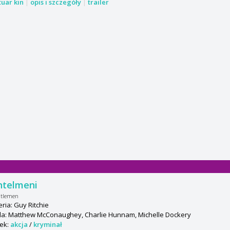
tuar kin
|
opis i szczegóły
|
trailer
ntelmeni
ntlemen
ria: Guy Ritchie
a: Matthew McConaughey, Charlie Hunnam, Michelle Dockery
ek:
akcja
/
kryminał