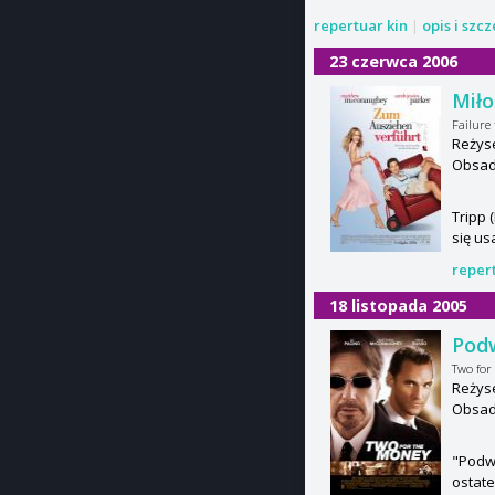
repertuar kin
|
opis i szc
23 czerwca 2006
Miło
Failure
Reżys
Obsad
Tripp 
się us
reper
18 listopada 2005
Pod
Two for
Reżyse
Obsad
"Podwó
ostate