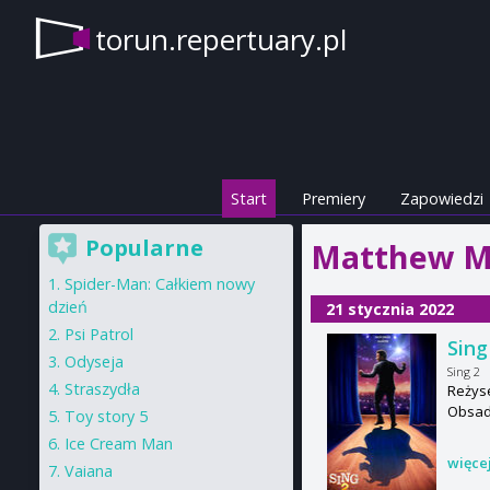
torun.repertuary.pl
Start
Premiery
Zapowiedzi
Popularne
Matthew Mc
Spider-Man: Całkiem nowy
dzień
21 stycznia 2022
Psi Patrol
Sing
Odyseja
Sing 2
Straszydła
Reżyse
Obsad
Toy story 5
Ice Cream Man
więce
Vaiana