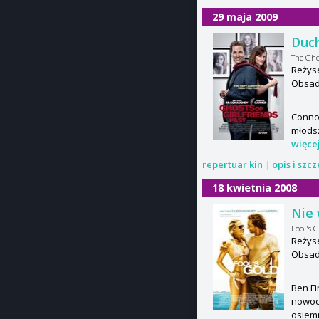
29 maja 2009
Duch
The Ghos
Reżys
Obsad
Connor
młodsz
więce
repertuar kin
|
opis i szc
18 kwietnia 2008
Nie 
Fool's 
Reżys
Obsad
Ben Fi
nowoc
osiem