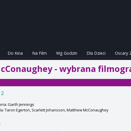
Do Kina
Na Film
Wg Godzin
Dla Dzieci
Oscary 
Conaughey - wybrana filmogra
 2
ria: Garth Jennings
a: Taron Egerton, Scarlett Johansson, Matthew McConaughey
j