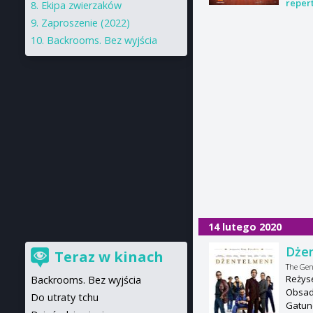
reper
Ekipa zwierzaków
Zaproszenie (2022)
Backrooms. Bez wyjścia
14 lutego 2020
Dże
Teraz w kinach
The Ge
Reżyse
Backrooms. Bez wyjścia
Obsad
Do utraty tchu
Gatun