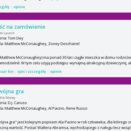
zegóły
|
opinie
ść na zamówienie
 to Launch
eria: Tom Dey
a: Matthew McConaughey, Zooey Deschanel
(Matthew McConaughey) ma ponad 30 lat i ciągle mieszka w domu rodziców
amodzielnił. W tym celu użyją podstępu: wynajmą atrakcyjną dziewczynę, ab
tuar kin
|
opis i szczegóły
|
opinie
wójna gra
 the Money
ria: D.J. Caruso
a: Matthew McConaughey, Al Pacino, Rene Russo
jna gra" jest kolejnym popisem Ala Pacino w roli człowieka, dla którego 
czną wartość. Postać Waltera Abramsa, wychodzącego z nałogu lecz wcią