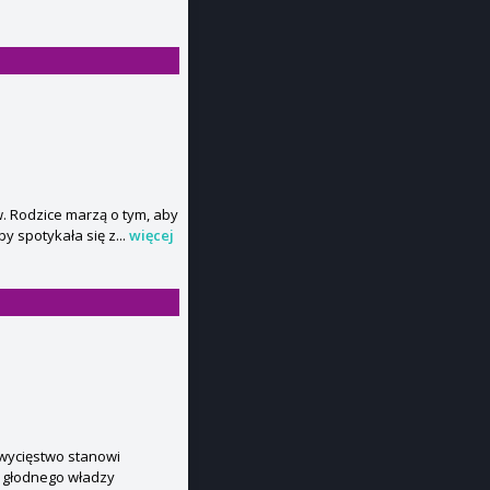
. Rodzice marzą o tym, aby
y spotykała się z...
więcej
zwycięstwo stanowi
ż głodnego władzy