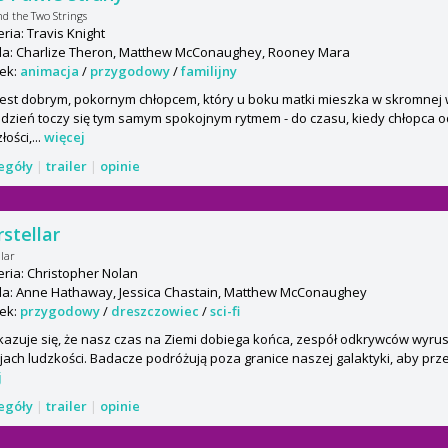
d the Two Strings
ria: Travis Knight
a: Charlize Theron, Matthew McConaughey, Rooney Mara
ek:
animacja
/
przygodowy
/
familijny
est dobrym, pokornym chłopcem, który u boku matki mieszka w skromnej 
dzień toczy się tym samym spokojnym rytmem - do czasu, kiedy chłopca 
ości,...
więcej
zegóły
|
trailer
|
opinie
rstellar
llar
ria: Christopher Nolan
a: Anne Hathaway, Jessica Chastain, Matthew McConaughey
ek:
przygodowy
/
dreszczowiec
/
sci-fi
azuje się, że nasz czas na Ziemi dobiega końca, zespół odkrywców wyrus
jach ludzkości. Badacze podróżują poza granice naszej galaktyki, aby przek
j
zegóły
|
trailer
|
opinie