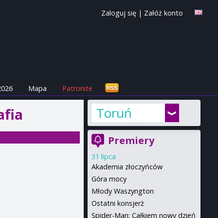
Zaloguj się
|
Załóż konto
2026
Mapa
Patronite
Toruń
fia
Premiery
31 lipca
Akademia złoczyńców
Góra mocy
Młody Waszyngton
Ostatni konsjerż
Spider-Man: Całkiem nowy dzień