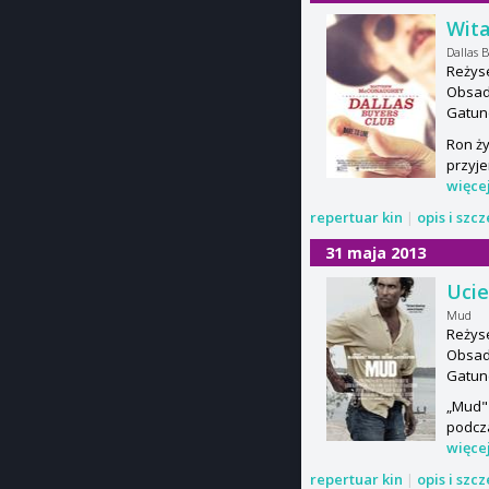
Wita
Dallas 
Reżyse
Obsad
Gatun
Ron ży
przyje
więce
repertuar kin
|
opis i szc
31 maja 2013
Ucie
Mud
Reżyse
Obsad
Gatun
„Mud" 
podcza
więce
repertuar kin
|
opis i szc