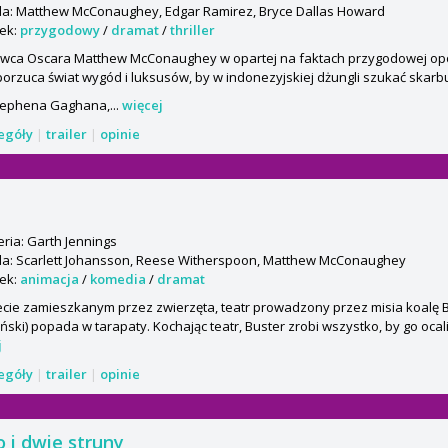
a: Matthew McConaughey, Edgar Ramirez, Bryce Dallas Howard
ek:
przygodowy
/
dramat
/
thriller
wca Oscara Matthew McConaughey w opartej na faktach przygodowej opo
porzuca świat wygód i luksusów, by w indonezyjskiej dżungli szukać skarb
tephena Gaghana,...
więcej
zegóły
|
trailer
|
opinie
ria: Garth Jennings
a: Scarlett Johansson, Reese Witherspoon, Matthew McConaughey
ek:
animacja
/
komedia
/
dramat
cie zamieszkanym przez zwierzęta, teatr prowadzony przez misia koalę 
ński) popada w tarapaty. Kochając teatr, Buster zrobi wszystko, by go ocali
j
zegóły
|
trailer
|
opinie
 i dwie struny