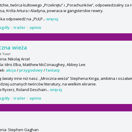
tchie, twórca kultowego „Przekrętu” i „Porachunków”, odpowiedzialny za 
a, Króla Artura i Aladyna, powraca w gangsterskie rewiry.
ska odpowiedź na „PULP...
więcej
zegóły
|
trailer
|
opinie
czna wieża
k Tower
ria: Nikolaj Arcel
a: Idris Elba, Matthew McConaughey, Abbey Lee
ek:
akcja
/
przygodowy
/
fantasy
ją światy inne niż nasz. „Mroczna wieża” Stephena Kinga, ambitna i oszałam
dziej uznanych twórców literatury, na wielkim ekranie.
i Rycerz, Roland Deschain...
więcej
zegóły
|
trailer
|
opinie
d
eria: Stephen Gaghan