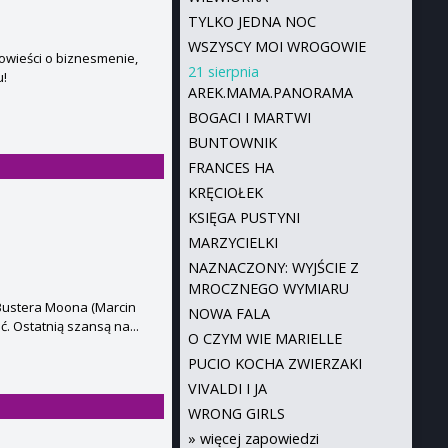
TYLKO JEDNA NOC
WSZYSCY MOI WROGOWIE
wieści o biznesmenie,
21 sierpnia
u!
AREK.MAMA.PANORAMA
BOGACI I MARTWI
BUNTOWNIK
FRANCES HA
KRĘCIOŁEK
KSIĘGA PUSTYNI
MARZYCIELKI
NAZNACZONY: WYJŚCIE Z
MROCZNEGO WYMIARU
Bustera Moona (Marcin
NOWA FALA
ć. Ostatnią szansą na...
O CZYM WIE MARIELLE
PUCIO KOCHA ZWIERZAKI
VIVALDI I JA
WRONG GIRLS
»
więcej zapowiedzi