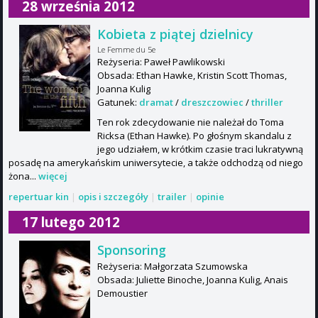
28 września 2012
Kobieta z piątej dzielnicy
Le Femme du 5e
Reżyseria: Paweł Pawlikowski
Obsada: Ethan Hawke, Kristin Scott Thomas,
Joanna Kulig
Gatunek:
dramat
/
dreszczowiec
/
thriller
Ten rok zdecydowanie nie należał do Toma
Ricksa (Ethan Hawke). Po głośnym skandalu z
jego udziałem, w krótkim czasie traci lukratywną
posadę na amerykańskim uniwersytecie, a także odchodzą od niego
żona...
więcej
repertuar kin
|
opis i szczegóły
|
trailer
|
opinie
17 lutego 2012
Sponsoring
Reżyseria: Małgorzata Szumowska
Obsada: Juliette Binoche, Joanna Kulig, Anais
Demoustier