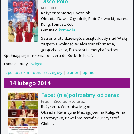
Disco Polo
Disco Polo
Reżyseria: Maciej Bochniak
Obsada: Dawid Ogrodnik, Piotr Głowacki, Joanna
Kulig, Tomasz Kot
Gatunek:
komedia
Szalone lata dziewięćdziesiąte, kiedy nad Wisłą
zagościła wolność. Wielka transformacja,
gorączka złota, Polska śni amerykański sen.
Spełniają się marzenia „od zera do Rockefellera”.
Tomek i Rudy...
więcej
repertuar kin
|
opis i szczegóły
|
trailer
|
opinie
14 lutego 2014
Facet (nie)potrzebny od zaraz
Facet (nie)potrzebny od zaraz
Reżyseria: Weronika Migoń
Obsada: Katarzyna Maciąg, Joanna Kulig, Anna
Czartoryska, Paweł Małaszyński, Krzysztof
Globisz