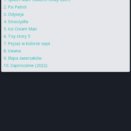
Psi Patrol
Odyseja
Straszydła
Ice Cream Man
Toy story 5
Pejzaż w kolorze sepii
Vaiana
Ekipa zwierzaków
Zaproszenie (2022)