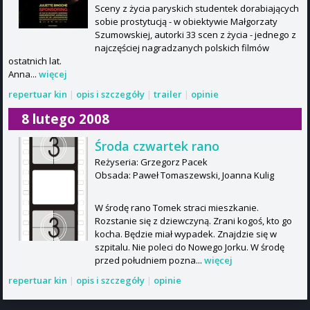
Sceny z życia paryskich studentek dorabiających
sobie prostytucją - w obiektywie Małgorzaty
Szumowskiej, autorki 33 scen z życia - jednego z
najczęściej nagradzanych polskich filmów
ostatnich lat.
Anna...
więcej
repertuar kin
|
opis i szczegóły
|
trailer
|
opinie
8 lutego 2008
Środa czwartek rano
Reżyseria: Grzegorz Pacek
Obsada: Paweł Tomaszewski, Joanna Kulig
W środę rano Tomek straci mieszkanie.
Rozstanie się z dziewczyną. Zrani kogoś, kto go
kocha. Będzie miał wypadek. Znajdzie się w
szpitalu. Nie poleci do Nowego Jorku. W środę
przed południem pozna...
więcej
repertuar kin
|
opis i szczegóły
|
opinie