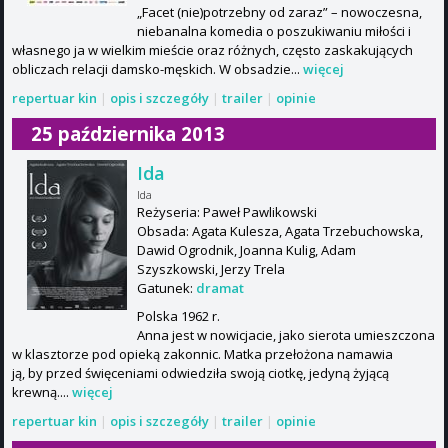
„Facet (nie)potrzebny od zaraz” – nowoczesna,
niebanalna komedia o poszukiwaniu miłości i
własnego ja w wielkim mieście oraz różnych, często zaskakujących
obliczach relacji damsko-męskich. W obsadzie...
więcej
repertuar kin
|
opis i szczegóły
|
trailer
|
opinie
25 października 2013
Ida
Ida
Reżyseria: Paweł Pawlikowski
Obsada: Agata Kulesza, Agata Trzebuchowska,
Dawid Ogrodnik, Joanna Kulig, Adam
Szyszkowski, Jerzy Trela
Gatunek:
dramat
Polska 1962 r.
Anna jest w nowicjacie, jako sierota umieszczona
w klasztorze pod opieką zakonnic. Matka przełożona namawia
ją, by przed święceniami odwiedziła swoją ciotkę, jedyną żyjącą
krewną....
więcej
repertuar kin
|
opis i szczegóły
|
trailer
|
opinie