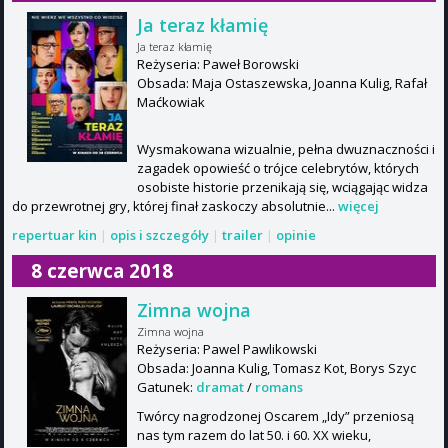
Ja teraz kłamię
Ja teraz kłamię
Reżyseria: Paweł Borowski
Obsada: Maja Ostaszewska, Joanna Kulig, Rafał
Maćkowiak
Wysmakowana wizualnie, pełna dwuznaczności i
zagadek opowieść o trójce celebrytów, których
osobiste historie przenikają się, wciągając widza
do przewrotnej gry, której finał zaskoczy absolutnie...
więcej
repertuar kin
|
opis i szczegóły
|
trailer
|
opinie
8 czerwca 2018
Zimna wojna
Zimna wojna
Reżyseria: Pawel Pawlikowski
Obsada: Joanna Kulig, Tomasz Kot, Borys Szyc
Gatunek:
dramat
/
romans
Twórcy nagrodzonej Oscarem „Idy” przeniosą
nas tym razem do lat 50. i 60. XX wieku,