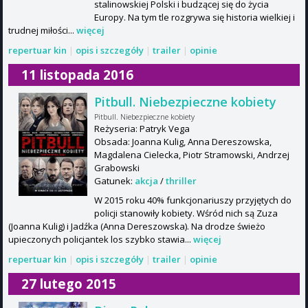
stalinowskiej Polski i budzącej się do życia
Europy. Na tym tle rozgrywa się historia wielkiej i
trudnej miłości...
więcej
repertuar kin
|
opis i szczegóły
|
trailer
|
opinie
11 listopada 2016
Pitbull. Niebezpieczne kobiety
Pitbull. Niebezpieczne kobiety
Reżyseria: Patryk Vega
Obsada: Joanna Kulig, Anna Dereszowska,
Magdalena Cielecka, Piotr Stramowski, Andrzej
Grabowski
Gatunek:
akcja
/
thriller
W 2015 roku 40% funkcjonariuszy przyjętych do
policji stanowiły kobiety. Wśród nich są Zuza
(Joanna Kulig) i Jadźka (Anna Dereszowska). Na drodze świeżo
upieczonych policjantek los szybko stawia...
więcej
repertuar kin
|
opis i szczegóły
|
trailer
|
opinie
27 lutego 2015