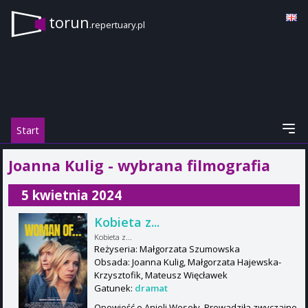
torun
.repertuary.pl
Start
Joanna Kulig - wybrana filmografia
5 kwietnia 2024
Kobieta z...
Kobieta z...
Reżyseria: Małgorzata Szumowska
Obsada: Joanna Kulig, Małgorzata Hajewska-
Krzysztofik, Mateusz Więcławek
Gatunek:
dramat
Opowieść o Anieli Wesoły. Prowadziła zwyczajne