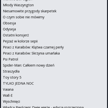
Młody Waszyngton
Niesamowite przygody skarpetek
O czym sobie nie mówimy
Obsesja
Odyseja
Ostatni konsjerż
Pejzaż w kolorze sepii
Piraci z Karaibów: Klątwa czarnej perły
Piraci z Karaibów: Skrzynia umarlaka
Psi Patrol
Spider-Man: Całkiem nowy dzień
Straszydła
Toy story 5
TYLKO JEDNA NOC
Vaiana
Wall-E
Wyschnięci
Władca Pierścieni: Dwie wieże - edycja rozszerzona