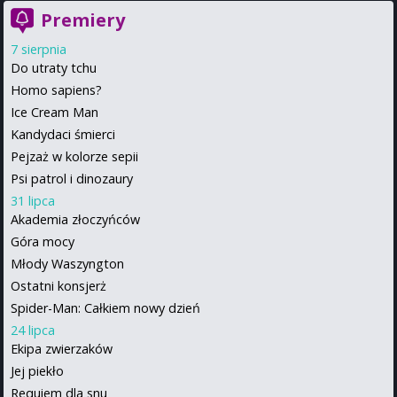
Premiery
7 sierpnia
Do utraty tchu
Homo sapiens?
Ice Cream Man
Kandydaci śmierci
Pejzaż w kolorze sepii
Psi patrol i dinozaury
31 lipca
Akademia złoczyńców
Góra mocy
Młody Waszyngton
Ostatni konsjerż
Spider-Man: Całkiem nowy dzień
24 lipca
Ekipa zwierzaków
Jej piekło
Requiem dla snu