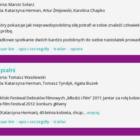
ria: Marcin Solarz
: Katarzyna Herman, Artur Żmijewski, Karolina Chapko
który pokazuje jak nieprawdopodobną siłę potrafi w sobie znaleźć człowiek
 próbę.
adkowe spotkanie dwóch bardzo podobnych do siebie nastolatek prowadzi
tuar kin
|
opis i szczegóły
|
trailer
|
opinie
pialni
eria: Tomasz Wasilewski
a: Katarzyna Herman, Tomasz Tyndyk, Agata Buzek
iński Festiwal Debiutów Filmowych „Młodzi i Film” 2011: Jantar za rolę kob
 Film Festival 2012: konkurs główny
(Katarzyna Herman), 40-letnia kobieta, chcąc...
więcej
tuar kin
|
opis i szczegóły
|
trailer