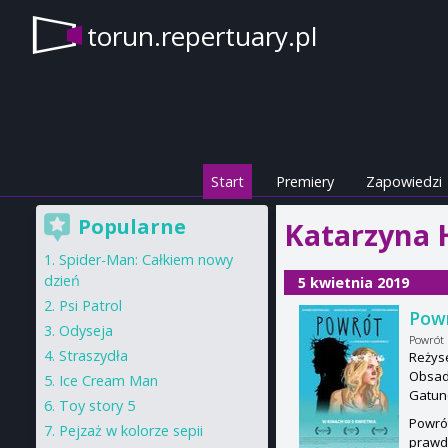
torun.repertuary.pl
Start
Premiery
Zapowiedzi
Popularne
Katarzyna 
Spider-Man: Całkiem nowy
dzień
5 kwietnia 2019
Psi Patrol
Pow
Odyseja
Powrót
Straszydła
Reżys
Obsad
Ice Cream Man
Gatun
Toy story 5
Powrót
Pejzaż w kolorze sepii
prawdz