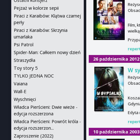
Ostatni konsjerż
Reżyse
Pejzaż w kolorze sepii
Obsada
Piraci z Karaibów: Klątwa czarnej
perły
Film, 
Piraci z Karaibów: Skrzynia
wielką
umarlaka
Przyp
Psi Patrol
reper
Spider-Man: Całkiem nowy dzień
26 października 2012
Straszydła
Toy story 5
W sy
TYLKO JEDNA NOC
Reżys
Obsad
Vaiana
Wall-E
Koszal
Wyschnięci
Gdynia
Władca Pierścieni: Dwie wieże -
Edyta 
edycja rozszerzona
Władca Pierścieni: Powrót króla -
reper
edycja rozszerzon...
10 października 2003
Zaproszenie (2022)