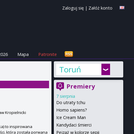
Zaloguj się
|
Załóż konto
2026
Mapa
Patronite
Toruń
Premiery
7 sierpnia
Do utraty tchu
Homo sapiens?
w Kropielnicki
Ice Cream Man
Kandydaci śmierci
ka) to inspirowana
Pejzaż w kolorze sepii
ści, która została porwana