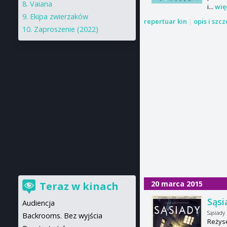
Vaiana
i...
wię
Ekipa zwierzaków
repertuar kin
|
opis i szc
Zaproszenie (2022)
20 marca 2015
Teraz w kinach
Sąsi
Audiencja
Sąsiady
Backrooms. Bez wyjścia
Reżyse