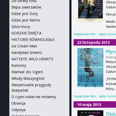
Do utraty tchu
Obsad
Gatun
Ekipa zwierzaków
Gdzie jest Dory
Film p
Gdzie jest Nemo
Wielki
świato
Góra mocy
GORZKIE ŚWIĘTA
repertuar kin
|
opis i szc
HISTORIE RÓWNOLEGŁE
22 listopada 2013
Ice Cream Man
Pły
Kandydaci śmierci
Floatin
KATSEYE: WILD HEARTS
Reżys
Kumotry
Obsada
Gatun
Martwe zło: Ogień
Młody Waszyngton
„PŁYN
tożsam
Niesamowite przygody
który..
skarpetek
repertuar kin
|
opis i szc
O czym sobie nie mówimy
Obsesja
10 maja 2013
Odyseja
Osz