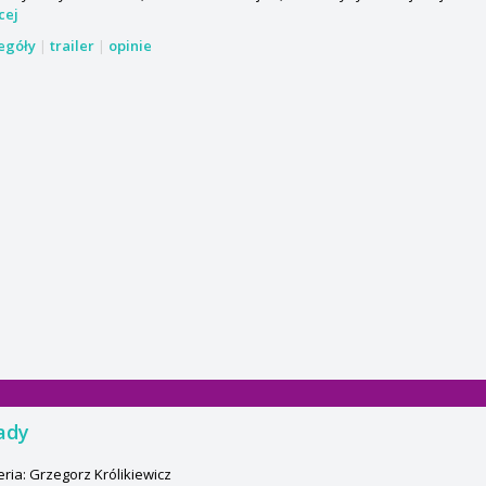
cej
zegóły
|
trailer
|
opinie
ady
ria: Grzegorz Królikiewicz