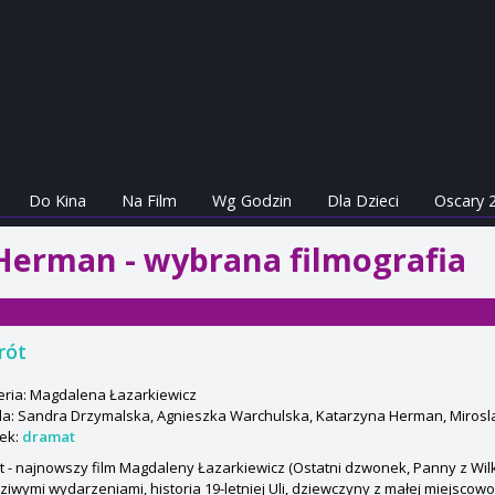
Do Kina
Na Film
Wg Godzin
Dla Dzieci
Oscary 
Herman - wybrana filmografia
rót
eria: Magdalena Łazarkiewicz
a: Sandra Drzymalska, Agnieszka Warchulska, Katarzyna Herman, Mirosla
ek:
dramat
 - najnowszy film Magdaleny Łazarkiewicz (Ostatni dzwonek, Panny z Wil
iwymi wydarzeniami, historia 19-letniej Uli, dziewczyny z małej miejscowo