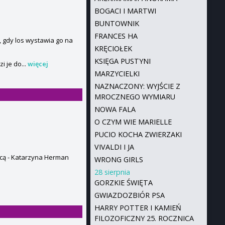
BOGACI I MARTWI
BUNTOWNIK
FRANCES HA
, gdy los wystawia go na
KRĘCIOŁEK
KSIĘGA PUSTYNI
 je do...
więcej
MARZYCIELKI
NAZNACZONY: WYJŚCIE Z
MROCZNEGO WYMIARU
NOWA FALA
O CZYM WIE MARIELLE
PUCIO KOCHA ZWIERZAKI
VIVALDI I JA
iecą - Katarzyna Herman
WRONG GIRLS
28 sierpnia
GORZKIE ŚWIĘTA
GWIAZDOZBIÓR PSA
HARRY POTTER I KAMIEŃ
FILOZOFICZNY 25. ROCZNICA