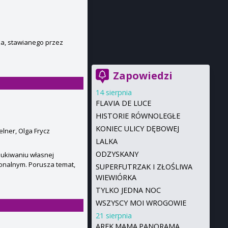
za, stawianego przez
Zapowiedzi
14 sierpnia
FLAVIA DE LUCE
HISTORIE RÓWNOLEGŁE
KONIEC ULICY DĘBOWEJ
lner, Olga Frycz
LALKA
ODZYSKANY
zukiwaniu własnej
jonalnym. Porusza temat,
SUPERFUTRZAK I ZŁOŚLIWA
WIEWIÓRKA
TYLKO JEDNA NOC
WSZYSCY MOI WROGOWIE
21 sierpnia
AREK.MAMA.PANORAMA