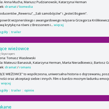
a: Anna Mucha, Mariusz Pudzianowski, Katarzyna Herman
ek:
dramat
/
komedia
roducentów „Rewersu”, „Sali samobójców” i „Jesteś Bogiem”.
 powrót wizjonerskiego i awangardowego reżysera Grzegorza Królikiewic
wą krytykę na równi z Bressonem i...
więcej
zegóły
|
trailer
nące wieżowce
g Skyscrapers
eria: Tomasz Wasilewski
: Mateusz Banasiuk, Katarzyna Herman, Marta Nieradkiewicz, Bartosz Ge
ek:
dramat
/
romans
ĄCE WIEŻOWCE” to współczesna, uniwersalna historia o dojrzewaniu, pos
ości oraz akceptacji siebie i innych. Film o bardzo mocnym ładunku emoc
.
więcej
zegóły
|
trailer
|
opinie
ukane