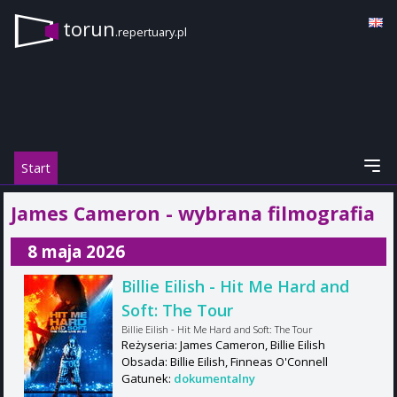
torun
.repertuary.pl
Start
James Cameron - wybrana filmografia
8 maja 2026
Billie Eilish - Hit Me Hard and
Soft: The Tour
Billie Eilish - Hit Me Hard and Soft: The Tour
Reżyseria: James Cameron, Billie Eilish
Obsada: Billie Eilish, Finneas O'Connell
Gatunek:
dokumentalny