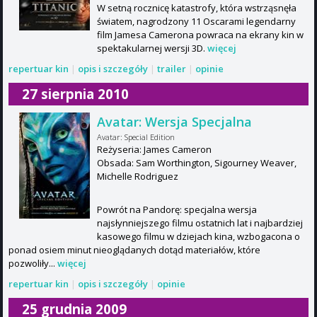
W setną rocznicę katastrofy, która wstrząsnęła
światem, nagrodzony 11 Oscarami legendarny
film Jamesa Camerona powraca na ekrany kin w
spektakularnej wersji 3D.
więcej
repertuar kin
|
opis i szczegóły
|
trailer
|
opinie
27 sierpnia 2010
Avatar: Wersja Specjalna
Avatar: Special Edition
Reżyseria: James Cameron
Obsada: Sam Worthington, Sigourney Weaver,
Michelle Rodriguez
Powrót na Pandorę: specjalna wersja
najsłynniejszego filmu ostatnich lat i najbardziej
kasowego filmu w dziejach kina, wzbogacona o
ponad osiem minut nieoglądanych dotąd materiałów, które
pozwoliły...
więcej
repertuar kin
|
opis i szczegóły
|
opinie
25 grudnia 2009