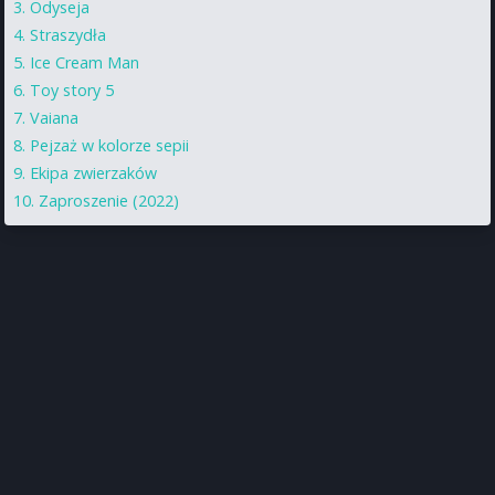
Odyseja
Straszydła
Ice Cream Man
Toy story 5
Vaiana
Pejzaż w kolorze sepii
Ekipa zwierzaków
Zaproszenie (2022)