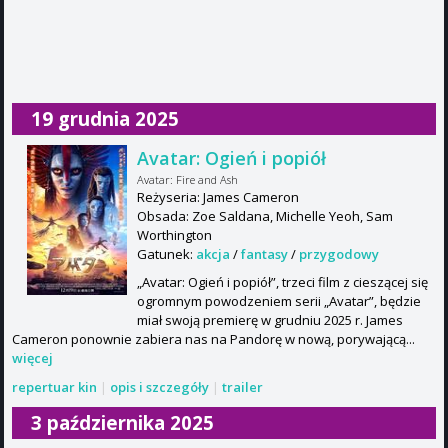
19 grudnia 2025
Avatar: Ogień i popiół
Avatar: Fire and Ash
Reżyseria: James Cameron
Obsada: Zoe Saldana, Michelle Yeoh, Sam
Worthington
Gatunek:
akcja
/
fantasy
/
przygodowy
„Avatar: Ogień i popiół”, trzeci film z cieszącej się
ogromnym powodzeniem serii „Avatar”, będzie
miał swoją premierę w grudniu 2025 r. James
Cameron ponownie zabiera nas na Pandorę w nową, porywającą...
więcej
repertuar kin
|
opis i szczegóły
|
trailer
3 października 2025