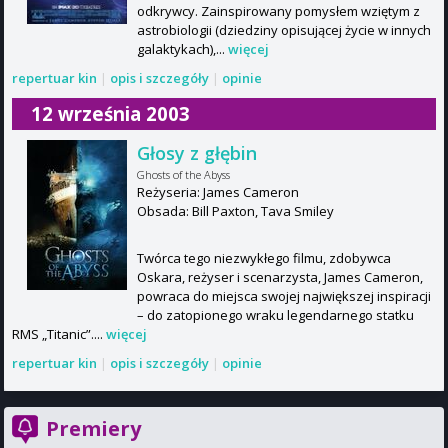
odkrywcy. Zainspirowany pomysłem wziętym z
astrobiologii (dziedziny opisującej życie w innych
galaktykach),...
więcej
repertuar kin
|
opis i szczegóły
|
opinie
12 września 2003
Głosy z głębin
Ghosts of the Abyss
Reżyseria: James Cameron
Obsada: Bill Paxton, Tava Smiley
Twórca tego niezwykłego filmu, zdobywca
Oskara, reżyser i scenarzysta, James Cameron,
powraca do miejsca swojej największej inspiracji
– do zatopionego wraku legendarnego statku
RMS „Titanic”....
więcej
repertuar kin
|
opis i szczegóły
|
opinie
Premiery