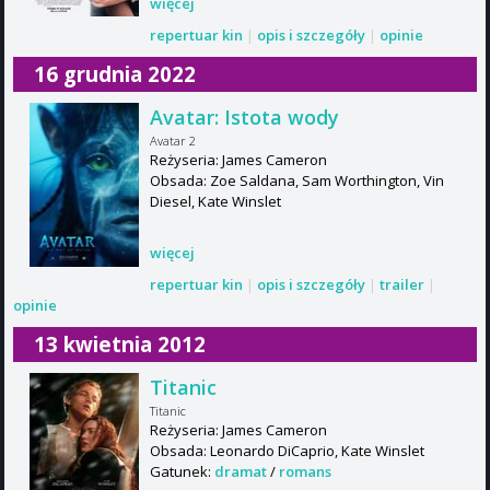
więcej
repertuar kin
|
opis i szczegóły
|
opinie
16 grudnia 2022
Avatar: Istota wody
Avatar 2
Reżyseria: James Cameron
Obsada: Zoe Saldana, Sam Worthington, Vin
Diesel, Kate Winslet
więcej
repertuar kin
|
opis i szczegóły
|
trailer
|
opinie
13 kwietnia 2012
Titanic
Titanic
Reżyseria: James Cameron
Obsada: Leonardo DiCaprio, Kate Winslet
Gatunek:
dramat
/
romans