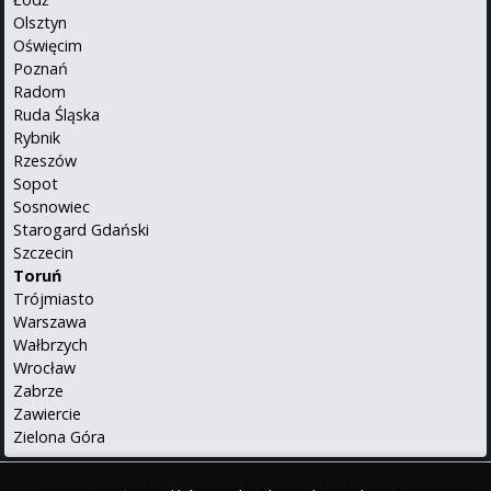
Olsztyn
Oświęcim
Poznań
Radom
Ruda Śląska
Rybnik
Rzeszów
Sopot
Sosnowiec
Starogard Gdański
Szczecin
Toruń
Trójmiasto
Warszawa
Wałbrzych
Wrocław
Zabrze
Zawiercie
Zielona Góra
O serwisie
•
Polityka prywatności
•
Kontakt
•
iPhone
•
Android
•