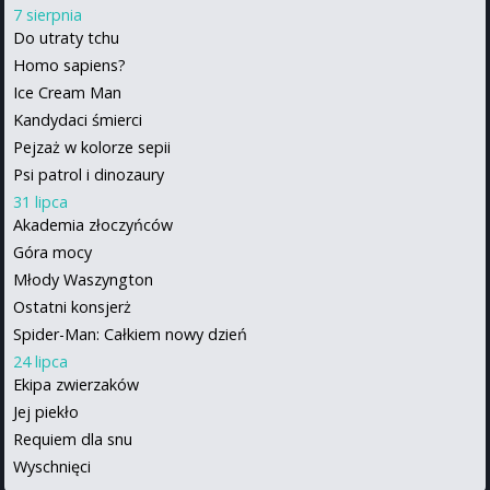
7 sierpnia
Do utraty tchu
Homo sapiens?
Ice Cream Man
Kandydaci śmierci
Pejzaż w kolorze sepii
Psi patrol i dinozaury
31 lipca
Akademia złoczyńców
Góra mocy
Młody Waszyngton
Ostatni konsjerż
Spider-Man: Całkiem nowy dzień
24 lipca
Ekipa zwierzaków
Jej piekło
Requiem dla snu
Wyschnięci