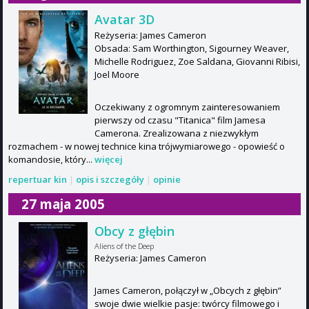
Avatar 3D
Reżyseria: James Cameron
Obsada: Sam Worthington, Sigourney Weaver,
Michelle Rodriguez, Zoe Saldana, Giovanni Ribisi,
Joel Moore
Oczekiwany z ogromnym zainteresowaniem
pierwszy od czasu "Titanica" film Jamesa
Camerona. Zrealizowana z niezwykłym
rozmachem - w nowej technice kina trójwymiarowego - opowieść o
komandosie, który...
więcej
repertuar kin
|
opis i szczegóły
|
opinie
27 maja 2005
Obcy z głębin
Aliens of the Deep
Reżyseria: James Cameron
James Cameron, połączył w „Obcych z głębin”
swoje dwie wielkie pasje: twórcy filmowego i