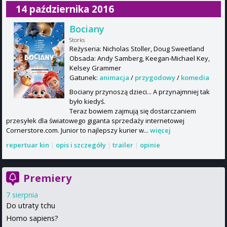
14 października 2016
Bociany
Storks
Reżyseria: Nicholas Stoller, Doug Sweetland
Obsada: Andy Samberg, Keegan-Michael Key,
Kelsey Grammer
Gatunek:
animacja
/
przygodowy
/
komedia
Bociany przynoszą dzieci... A przynajmniej tak
było kiedyś.
Teraz bowiem zajmują się dostarczaniem
przesyłek dla światowego giganta sprzedaży internetowej
Cornerstore.com. Junior to najlepszy kurier w...
więcej
repertuar kin
|
opis i szczegóły
|
trailer
|
opinie
Premiery
7 sierpnia
Do utraty tchu
Homo sapiens?