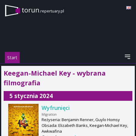
torun
.repertuary.pl
Start
Keegan-Michael Key - wybrana
filmografia
5 stycznia 2024
Wyfrunięci
Migration
Reżyseria: Benjamin Renner, Guylo Homsy
Obsada: Elizabeth Banks, Keegan-Michael Key,
Awkwafina