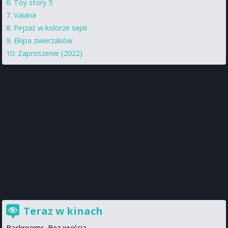
Toy story 5
Vaiana
Pejzaż w kolorze sepii
Ekipa zwierzaków
Zaproszenie (2022)
Teraz w kinach
Backrooms. Bez wyjścia