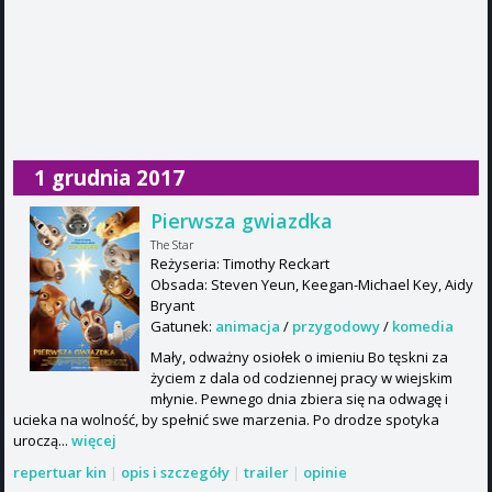
1 grudnia 2017
Pierwsza gwiazdka
The Star
Reżyseria: Timothy Reckart
Obsada: Steven Yeun, Keegan-Michael Key, Aidy
Bryant
Gatunek:
animacja
/
przygodowy
/
komedia
Mały, odważny osiołek o imieniu Bo tęskni za
życiem z dala od codziennej pracy w wiejskim
młynie. Pewnego dnia zbiera się na odwagę i
ucieka na wolność, by spełnić swe marzenia. Po drodze spotyka
uroczą...
więcej
repertuar kin
|
opis i szczegóły
|
trailer
|
opinie