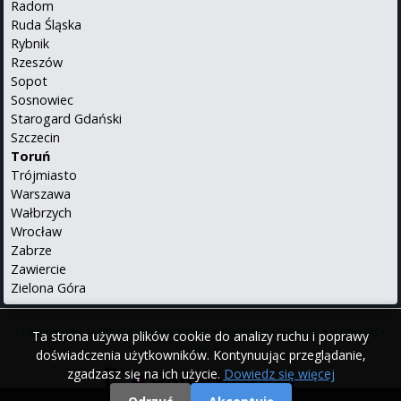
Radom
Ruda Śląska
Rybnik
Rzeszów
Sopot
Sosnowiec
Starogard Gdański
Szczecin
Toruń
Trójmiasto
Warszawa
Wałbrzych
Wrocław
Zabrze
Zawiercie
Zielona Góra
O serwisie
•
Polityka prywatności
•
Kontakt
•
iPhone
•
Android
•
Ta strona używa plików cookie do analizy ruchu i poprawy
English
doświadczenia użytkowników. Kontynuując przeglądanie,
zgadzasz się na ich użycie.
Dowiedz się więcej