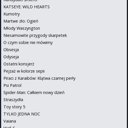
KATSEYE: WILD HEARTS
Kumotry
Martwe zło: Ogień
Młody Waszyngton
Niesamowite przygody skarpetek
O czym sobie nie mówimy
Obsesja
Odyseja
Ostatni konsjerż
Pejzaż w kolorze sepii
Piraci z Karaibów: Klątwa czarnej perły
Psi Patrol
Spider-Man: Całkiem nowy dzień
Straszydła
Toy story 5
TYLKO JEDNA NOC
Vaiana