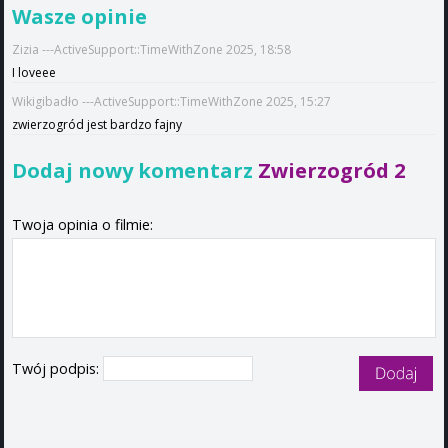
Wasze opinie
Zizia ---ActiveSupport::TimeWithZone 2025, 18:58
I loveee
Wikigibadło ---ActiveSupport::TimeWithZone 2025, 15:27
zwierzogród jest bardzo fajny
Dodaj nowy komentarz
Zwierzogród 2
Twoja opinia o filmie:
Twój podpis: