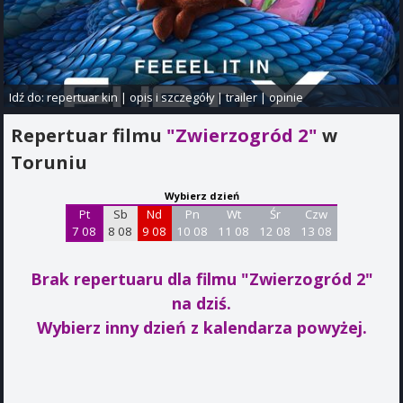
Idź do:
repertuar kin
|
opis i szczegóły
|
trailer
|
opinie
Repertuar filmu
"Zwierzogród 2"
w
Toruniu
Wybierz dzień
Pt
Sb
Nd
Pn
Wt
Śr
Czw
7 08
8 08
9 08
10 08
11 08
12 08
13 08
Brak repertuaru dla filmu "Zwierzogród 2"
na dziś.
Wybierz inny dzień z kalendarza powyżej.