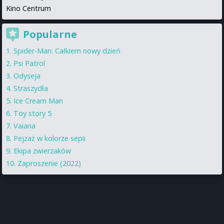
Kino Centrum
Popularne
Spider-Man: Całkiem nowy dzień
Psi Patrol
Odyseja
Straszydła
Ice Cream Man
Toy story 5
Vaiana
Pejzaż w kolorze sepii
Ekipa zwierzaków
Zaproszenie (2022)