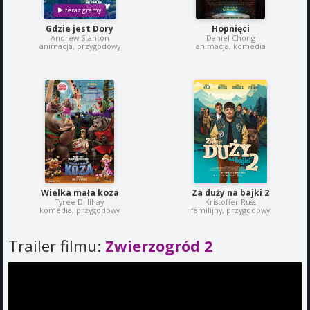
Gdzie jest Dory
Hopnięci
Andrew Stanton
Daniel Chong
animacja, przygodowy
animacja, komedia
Wielka mała koza
Za duży na bajki 2
Tyree Dillihay
Kristoffer Russ
komedia, przygodowy
familijny, przygodowy
Trailer filmu:
Zwierzogród 2