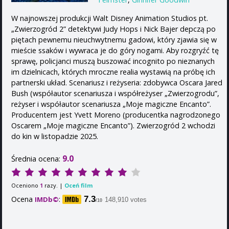
W najnowszej produkcji Walt Disney Animation Studios pt.
„Zwierzogród 2” detektywi Judy Hops i Nick Bajer depczą po
piętach pewnemu nieuchwytnemu gadowi, który zjawia się w
mieście ssaków i wywraca je do góry nogami. Aby rozgryźć tę
sprawę, policjanci muszą buszować incognito po nieznanych
im dzielnicach, których mroczne realia wystawią na próbę ich
partnerski układ. Scenariusz i reżyseria: zdobywca Oscara Jared
Bush (współautor scenariusza i współreżyser „Zwierzogrodu”,
reżyser i współautor scenariusza „Moje magiczne Encanto”.
Producentem jest Yvett Moreno (producentka nagrodzonego
Oscarem „Moje magiczne Encanto”). Zwierzogród 2 wchodzi
do kin w listopadzie 2025.
9.0
Średnia ocena:
Oceniono
razy. |
Oceń film
1
Ocena
:
7.3
IMDb©
148,910 votes
/10