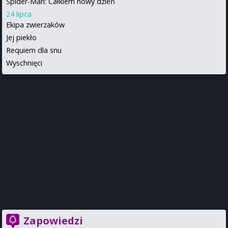
Spider-Man: Całkiem nowy dzień
24 lipca
Ekipa zwierzaków
Jej piekło
Requiem dla snu
Wyschnięci
Zapowiedzi