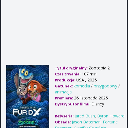
Zootopia 2
Tytuł oryginalny:
107 min.
Czas trwania:
USA , 2025
Produkcja:
komedia
/
przygodowy
/
Gatunek:
animacja
26 listopada 2025
Premiera:
Disney
Dystrybutor filmu:
Jared Bush
,
Byron Howard
Reżyseria:
Jason Bateman
,
Fortune
Obsada:
Feimster
,
Ginnifer Goodwin