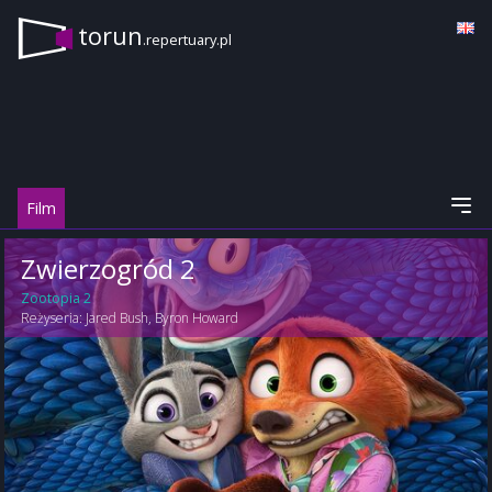
torun
.repertuary.pl
Film
Zwierzogród 2
Zootopia 2
Reżyseria:
Jared Bush
,
Byron Howard