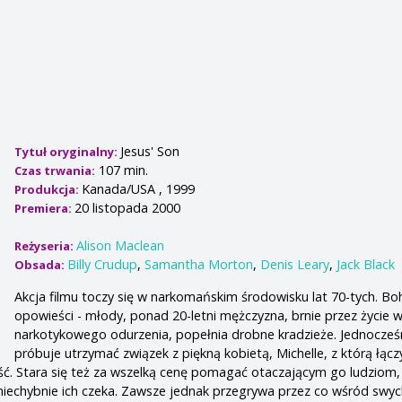
Jesus' Son
Tytuł oryginalny:
107 min.
Czas trwania:
Kanada/USA , 1999
Produkcja:
20 listopada 2000
Premiera:
Alison Maclean
Reżyseria:
Billy Crudup
,
Samantha Morton
,
Denis Leary
,
Jack Black
Obsada:
Akcja filmu toczy się w narkomańskim środowisku lat 70-tych. Bo
opowieści - młody, ponad 20-letni mężczyzna, brnie przez życie 
narkotykowego odurzenia, popełnia drobne kradzieże. Jednocześ
próbuje utrzymać związek z piękną kobietą, Michelle, z którą łącz
ć. Stara się też za wszelką cenę pomagać otaczającym go ludziom,
 niechybnie ich czeka. Zawsze jednak przegrywa przez co wśród swyc