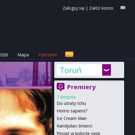
Zaloguj się
|
Załóż konto
2026
Mapa
Patronite
Toruń
Premiery
7 sierpnia
Do utraty tchu
Homo sapiens?
Ice Cream Man
Kandydaci śmierci
Pejzaż w kolorze sepii