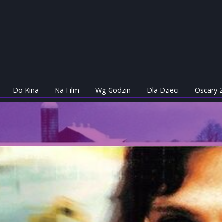
Do Kina
Na Film
Wg Godzin
Dla Dzieci
Oscary 