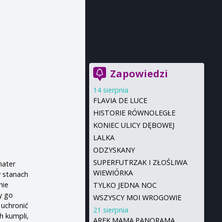
Zapowiedzi
14 sierpnia
FLAVIA DE LUCE
HISTORIE RÓWNOLEGŁE
KONIEC ULICY DĘBOWEJ
LALKA
ODZYSKANY
SUPERFUTRZAK I ZŁOŚLIWA
hater
WIEWIÓRKA
w stanach
nie
TYLKO JEDNA NOC
y go
WSZYSCY MOI WROGOWIE
 uchronić
21 sierpnia
h kumpli,
AREK.MAMA.PANORAMA