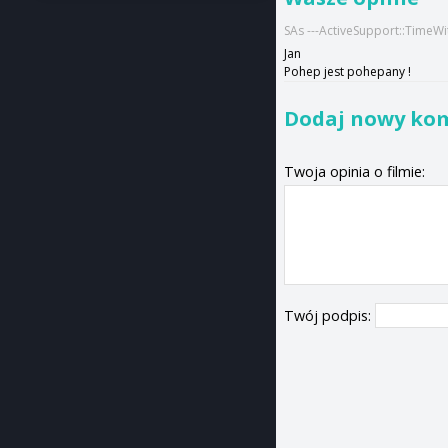
SAs ---ActiveSupport::TimeW
Jan
Pohep jest pohepany !
Dodaj nowy ko
Twoja opinia o filmie:
Twój podpis: