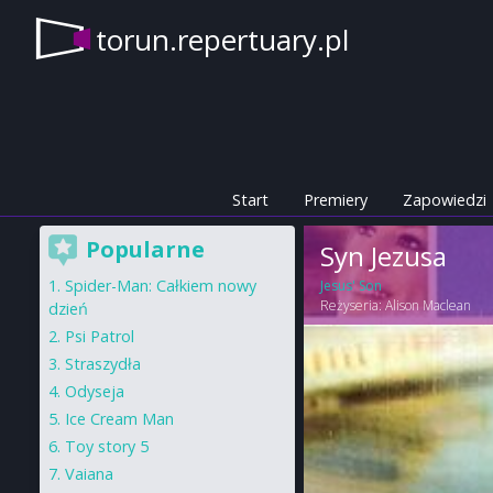
torun.repertuary.pl
Start
Premiery
Zapowiedzi
Popularne
Syn Jezusa
Spider-Man: Całkiem nowy
Jesus' Son
Reżyseria:
Alison Maclean
dzień
Psi Patrol
Straszydła
Odyseja
Ice Cream Man
Toy story 5
Vaiana