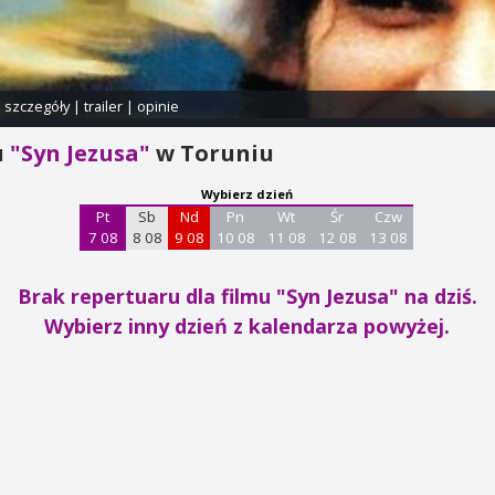
i szczegóły
|
trailer
|
opinie
u
"Syn Jezusa"
w Toruniu
Wybierz dzień
Pt
Sb
Nd
Pn
Wt
Śr
Czw
7 08
8 08
9 08
10 08
11 08
12 08
13 08
Brak repertuaru dla filmu "Syn Jezusa"
na dziś.
Wybierz inny dzień z kalendarza powyżej.