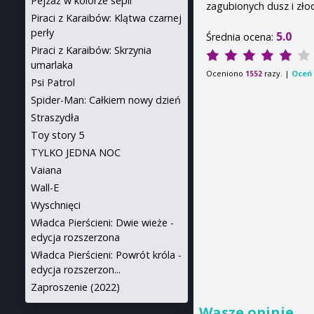
Pejzaż w kolorze sepii
zagubionych dusz i złodz
Piraci z Karaibów: Klątwa czarnej
perły
5.0
Średnia ocena:
Piraci z Karaibów: Skrzynia
umarlaka
Oceniono
razy. |
Oceń 
1552
Psi Patrol
Spider-Man: Całkiem nowy dzień
Straszydła
Toy story 5
TYLKO JEDNA NOC
Vaiana
Wall-E
Wyschnięci
Władca Pierścieni: Dwie wieże -
edycja rozszerzona
Władca Pierścieni: Powrót króla -
edycja rozszerzon...
Zaproszenie (2022)
Wasze opinie