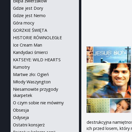
Ekipa zwierzaków
Gdzie jest Dory
Gdzie jest Nemo
Góra mocy
GORZKIE ŚWIĘTA
HISTORIE RÓWNOLEGŁE
Ice Cream Man
Kandydaci śmierci
KATSEYE: WILD HEARTS
Kumotry
Martwe zło: Ogień
Młody Waszyngton
Niesamowite przygody
skarpetek
O czym sobie nie mówimy
Obsesja
Odyseja
destrukcyjna namiętnoś
Ostatni konsjerż
ich przed losem, który