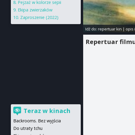
Pejzaż w kolorze sepii
Ekipa zwierzaków
Zaproszenie (2022)
Idź do:
repertuar kin
|
opis 
Repertuar film
Teraz w kinach
Backrooms. Bez wyjścia
Do utraty tchu