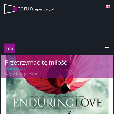
torun
.repertuary.pl
Film
Przetrzymać tę miłość
Enduring Love
Reżyseria:
Roger Michell