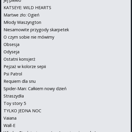
Jej piekło
KATSEYE: WILD HEARTS
Martwe zło: Ogień
Młody Waszyngton
Niesamowite przygody skarpetek
O czym sobie nie mówimy
Obsesja
Odyseja
Ostatni konsjerż
Pejzaż w kolorze sepii
Psi Patrol
Requiem dla snu
Spider-Man: Całkiem nowy dzień
Straszydła
Toy story 5
TYLKO JEDNA NOC
Vaiana
Wall-E