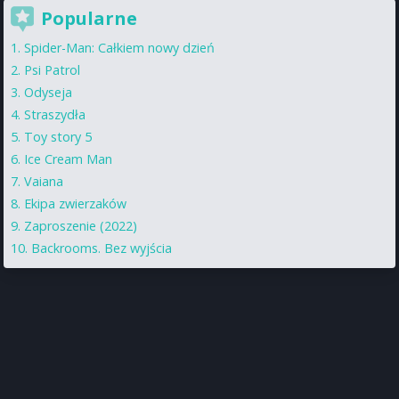
Popularne
Spider-Man: Całkiem nowy dzień
Psi Patrol
Odyseja
Straszydła
Toy story 5
Ice Cream Man
Vaiana
Ekipa zwierzaków
Zaproszenie (2022)
Backrooms. Bez wyjścia