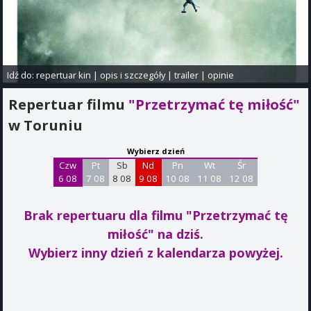
Idź do:
repertuar kin
|
opis i szczegóły
|
trailer
|
opinie
Repertuar filmu
"Przetrzymać tę miłość"
w Toruniu
Wybierz dzień
Czw
Pt
Sb
Nd
Pn
Wt
Śr
6 08
7 08
8 08
9 08
10 08
11 08
12 08
Brak repertuaru dla filmu "Przetrzymać tę
miłość"
na dziś.
Wybierz inny dzień z kalendarza powyżej.