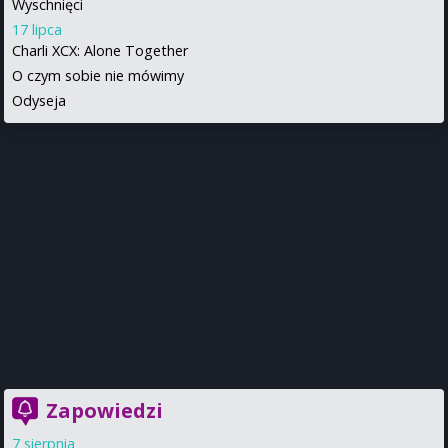
Wyschnięci
17 lipca
Charli XCX: Alone Together
O czym sobie nie mówimy
Odyseja
Zapowiedzi
7 sierpnia