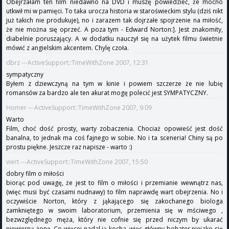
Obejrzałam ten film niedawno na DVD i muszę powiedzieć, że mocno
utkwił mi w pamięci. To taka urocza historia w staroświeckim stylu (dziś nikt
już takich nie produkuje), no i zarazem tak dojrzałe spojrzenie na miłość,
że nie można się oprzeć. A poza tym - Edward Norton:]. Jest znakomity,
diabelnie poruszający. A w dodatku nauczył się na użytek filmu świetnie
mówić z angielskim akcentem. Chylę czoła.
dbrz ---ActiveSupport::TimeWithZone 2007, 12:31
sympatyczny
Byłem z dziewczyną na tym w kinie i powiem szczerze że nie lubię
romansów za bardzo ale ten akurat mogę polecić jest SYMPATYCZNY.
Homer ---ActiveSupport::TimeWithZone 2007, 9:09
Warto
Film, choć dość prosty, warty zobaczenia. Chociaż opowieść jest dość
banalna, to jednak ma coś fajnego w sobie. No i ta sceneria! Chiny są po
prostu piękne. Jeszcze raz napisze - warto :)
viert ---ActiveSupport::TimeWithZone 2007, 15:50
dobry film o miłości
biorąc pod uwagę, że jest to film o miłości i przemianie wewnątrz nas,
(więc musi być czasami nudnawy) to film naprawdę wart obejrzenia. No i
oczywiście Norton, który z jąkającego się zakochanego biologa
zamkniętego w swoim laboratorium, przemienia się w mściwego ,
bezwzględnego męża, który nie cofnie się przed niczym by ukarać
niewierną żonę. Co więcej nadal ją kocha, więc główny bohater niejako się