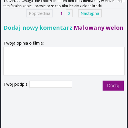
TRAGEDIA. Uwaga- nie chodźcie na ten film do Cinema City w Plazie- maja
tam fatalną kopię - prawie prze caly film leciały zielone kreski
Poprzednia
1
2
Następna
Dodaj nowy komentarz
Malowany welon
Twoja opinia o filmie:
Twój podpis: