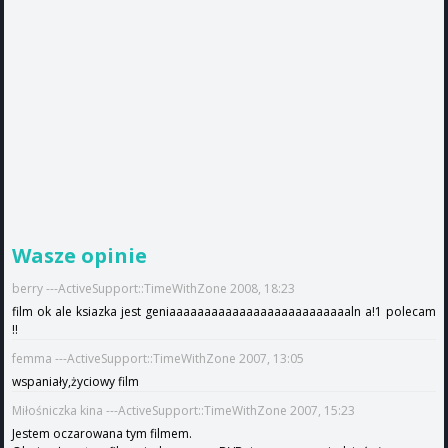
Wasze opinie
berry ---ActiveSupport::TimeWithZone 2008, 18:23
film ok ale ksiazka jest geniaaaaaaaaaaaaaaaaaaaaaaaaaaln a!1 polecam
!!
femma ---ActiveSupport::TimeWithZone 2007, 13:05
wspaniały,życiowy film
Miłośniczka kina ---ActiveSupport::TimeWithZone 2007, 15:23
Jestem oczarowana tym filmem.