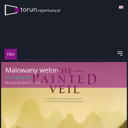
torun
.repertuary.pl
Film
Malowany welon
The Painted Veil
Reżyseria:
John Curran