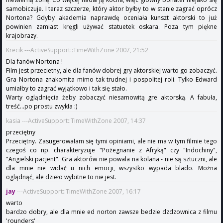
samobiczuje. I teraz szczerze, który aktor byłby to w stanie zagrać oprócz
Nortona? Gdyby akademia naprawdę oceniała kunszt aktorski to już
powinien zamiast kręgli używać statuetek oskara. Poza tym piękne
krajobrazy.
Krecik ---ActiveSupport::TimeWithZone 2007, 21:52
Dla fanów Nortona !
Film jest przecietny, ale dla fanów dobrej gry aktorskiej warto go zobaczyć.
Gra Nortona znakomita mimo tak trudnej i pospolitej roli. Tylko Edward
umiałby to zagrać wyjątkowo i tak się stało.
Warty oglądnięcia żeby zobaczyć niesamowitą gre aktorską. A fabuła,
treść...po prostu zwykła :)
kasia ---ActiveSupport::TimeWithZone 2007, 14:37
przeciętny
Przeciętny. Zasugerowałam się tymi opiniami, ale nie ma w tym filmie tego
czegoś co np. charakteryzuje "Pożegnanie z Afryką" czy "Indochiny",
"Angielski pacjent". Gra aktorów nie powala na kolana - nie są sztuczni, ale
dla mnie nie widać u nich emocji, wszystko wypada blado. Można
oglądnąć, ale dzieło wybitne to nie jest.
jay
---ActiveSupport::TimeWithZone 2007, 16:17
warto
bardzo dobry, ale dla mnie ed norton zawsze bedzie dzdzownica z filmu
'rounders'