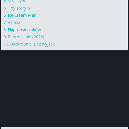
Straszydła
Toy story 5
Ice Cream Man
Vaiana
Ekipa zwierzaków
Zaproszenie (2022)
Backrooms. Bez wyjścia