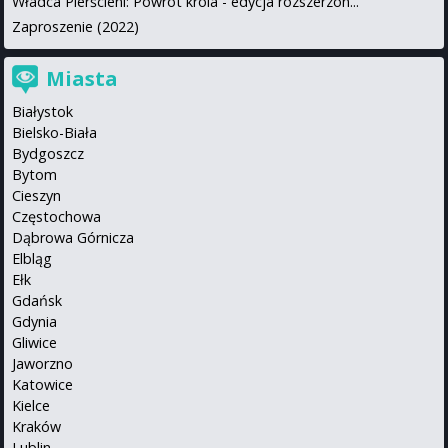
Władca Pierścieni: Powrót króla - edycja rozszerzon...
Zaproszenie (2022)
Miasta
Białystok
Bielsko-Biała
Bydgoszcz
Bytom
Cieszyn
Częstochowa
Dąbrowa Górnicza
Elbląg
Ełk
Gdańsk
Gdynia
Gliwice
Jaworzno
Katowice
Kielce
Kraków
Lublin