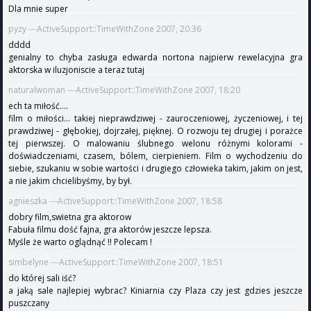
Dla mnie super
pyzy ---ActiveSupport::TimeWithZone 2007, 20:36
dddd
genialny to chyba zasługa edwarda nortona najpierw rewelacyjna gra
aktorska w iluzjoniscie a teraz tutaj
naturalwoman ---ActiveSupport::TimeWithZone 2007, 18:20
ech ta miłość....
film o miłości... takiej nieprawdziwej - zauroczeniowej, życzeniowej, i tej
prawdziwej - głębokiej, dojrzałej, pięknej. O rozwoju tej drugiej i porażce
tej pierwszej. O malowaniu ślubnego welonu różnymi kolorami -
doświadczeniami, czasem, bólem, cierpieniem. Film o wychodzeniu do
siebie, szukaniu w sobie wartości i drugiego człowieka takim, jakim on jest,
a nie jakim chcielibyśmy, by był.
agnieszka ---ActiveSupport::TimeWithZone 2007, 18:58
dobry film,swietna gra aktorow
Fabuła filmu dość fajna, gra aktorów jeszcze lepsza.
Myśle że warto oglądnąć !! Polecam !
simbelyne ---ActiveSupport::TimeWithZone 2007, 18:51
do której sali iść?
a jaką sale najlepiej wybrac? Kiniarnia czy Plaza czy jest gdzies jeszcze
puszczany