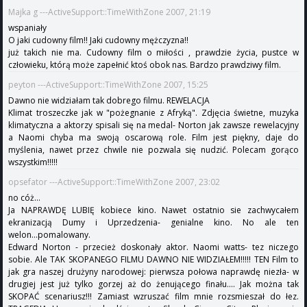
Majka g ---ActiveSupport::TimeWithZone 2007, 21:19
wspaniały
O jaki cudowny film!! Jaki cudowny mężczyzna!!
już takich nie ma. Cudowny film o miłości , prawdzie życia, pustce w
człowieku, którą może zapełnić ktoś obok nas. Bardzo prawdziwy film.
peyton ---ActiveSupport::TimeWithZone 2007, 15:25
Dawno nie widziałam tak dobrego filmu. REWELACJA
Klimat troszeczke jak w "pożegnanie z Afryką". Zdjęcia świetne, muzyka
klimatyczna a aktorzy spisali się na medal- Norton jak zawsze rewelacyjny
a Naomi chyba ma swoją oscarową role. Film jest piękny, daje do
myślenia, nawet przez chwile nie pozwala się nudzić. Polecam gorąco
wszystkim!!!!!
opsefator ---ActiveSupport::TimeWithZone 2007, 23:02
no cóż...
Ja NAPRAWDĘ LUBIĘ kobiece kino. Nawet ostatnio sie zachwycałem
ekranizacją Dumy i Uprzedzenia- genialne kino. No ale ten
welon...pomalowany.
Edward Norton - przecież doskonały aktor. Naomi watts- tez niczego
sobie. Ale TAK SKOPANEGO FILMU DAWNO NIE WIDZIAŁEM!!!!! TEN Film to
jak gra naszej drużyny narodowej: pierwsza połowa naprawdę niezła- w
drugiej jest już tylko gorzej aż do żenującego finału.... Jak można tak
SKOPAĆ scenariusz!!! Zamiast wzruszać film mnie rozsmieszał do łez.