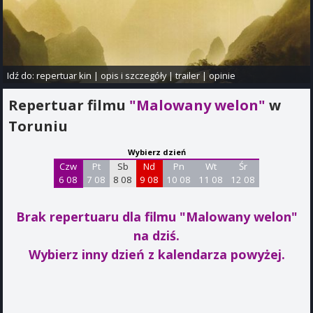
Idź do:
repertuar kin
|
opis i szczegóły
|
trailer
|
opinie
Repertuar filmu
"Malowany welon"
w
Toruniu
Wybierz dzień
Czw
Pt
Sb
Nd
Pn
Wt
Śr
6 08
7 08
8 08
9 08
10 08
11 08
12 08
Brak repertuaru dla filmu "Malowany welon"
na dziś.
Wybierz inny dzień z kalendarza powyżej.