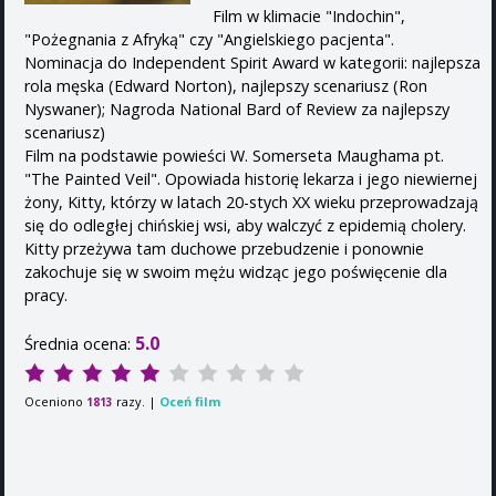
Film w klimacie "Indochin",
"Pożegnania z Afryką" czy "Angielskiego pacjenta".
Nominacja do Independent Spirit Award w kategorii: najlepsza
rola męska (Edward Norton), najlepszy scenariusz (Ron
Nyswaner); Nagroda National Bard of Review za najlepszy
scenariusz)
Film na podstawie powieści W. Somerseta Maughama pt.
"The Painted Veil". Opowiada historię lekarza i jego niewiernej
żony, Kitty, którzy w latach 20-stych XX wieku przeprowadzają
się do odległej chińskiej wsi, aby walczyć z epidemią cholery.
Kitty przeżywa tam duchowe przebudzenie i ponownie
zakochuje się w swoim mężu widząc jego poświęcenie dla
pracy.
5.0
Średnia ocena:
Oceniono
razy. |
Oceń film
1813