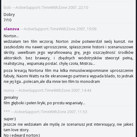
bob ---ActiveSupport::TimeWithZone 2007, 22:10
Dobry
7/10
olanova
---ActiveSupport::TimeWithZone 2007, 19:09
Norton...
widziałam ten film wczoraj. Norton znów potwierdził swój kunszt. nie
zaszkodziło mu nawet uproszczenie, spłaszczenie historii i scenariuszowe
skróty. uwielbiam jego wyrafinowaną grę, jego oszczędność środków
aktorskich. bez brawury, i zbędnych wodotrysków stworzył pełną,
realistyczną , wspaniałą postać. chylę czoła, Mistrzu...
poza kreacją Nortona film ma kilka minusów:wspomniane uproszczenie
fabuły, Naomi Watts na tle ekranowego partnera wypada blado, to jednak
nie jej liga...polecam,ale dla mnie ten film to monodram
niunia ---ActiveSupport::TimeWithZone 2007, 14:44
genialny
film głęboki i pełen liryki, po prostu wspaniały...
*** ---ActiveSupport::TimeWithZone 2007, 11:53
super:)
Jeszcze nie widziałam ale myślę że scenariusz jest interesujący, nie jakieś
tam love story.
No i edward norton:)