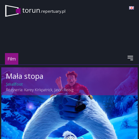
torun
.repertuary.pl
Film
Mała stopa
Smallfoot
Reżyseria:
Karey Kirkpatrick
,
Jason Reisig