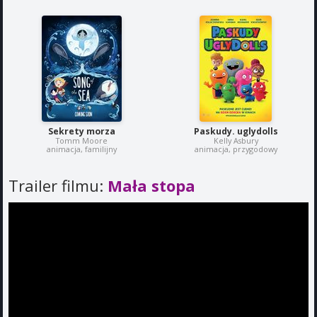
Sekrety morza
Paskudy. uglydolls
Tomm Moore
Kelly Asbury
animacja, familijny
animacja, przygodowy
Trailer filmu:
Mała stopa