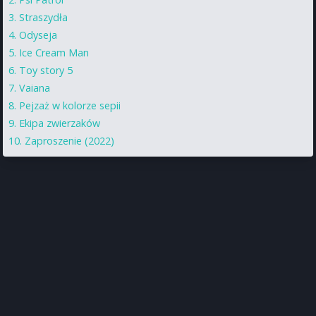
Straszydła
Odyseja
Ice Cream Man
Toy story 5
Vaiana
Pejzaż w kolorze sepii
Ekipa zwierzaków
Zaproszenie (2022)