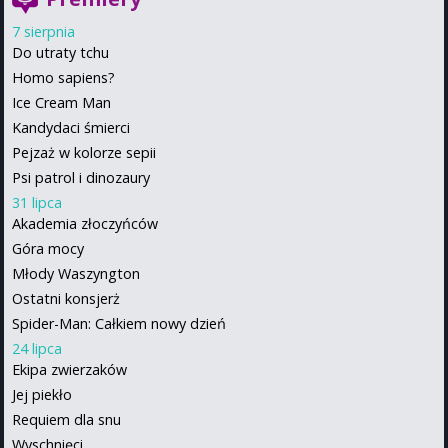
7 sierpnia
Do utraty tchu
Homo sapiens?
Ice Cream Man
Kandydaci śmierci
Pejzaż w kolorze sepii
Psi patrol i dinozaury
31 lipca
Akademia złoczyńców
Góra mocy
Młody Waszyngton
Ostatni konsjerż
Spider-Man: Całkiem nowy dzień
24 lipca
Ekipa zwierzaków
Jej piekło
Requiem dla snu
Wyschnięci