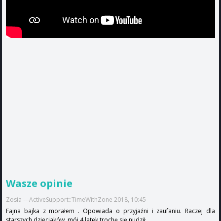
Wasze opinie
Zosia ---ActiveSupport::TimeWithZone 2018, 10:45
Fajna bajka z morałem . Opowiada o przyjaźni i zaufaniu. Raczej dla
starszych dzieciaków, mój 4 latek trochę się nudził.