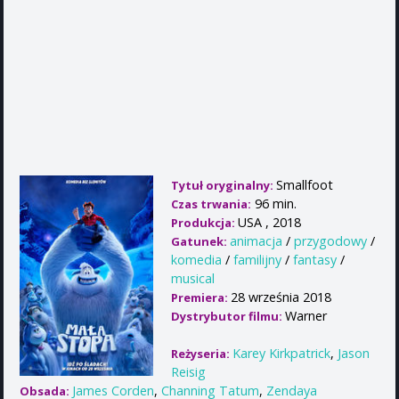
Smallfoot
Tytuł oryginalny:
96 min.
Czas trwania:
USA , 2018
Produkcja:
animacja
/
przygodowy
/
Gatunek:
komedia
/
familijny
/
fantasy
/
musical
28 września 2018
Premiera:
Warner
Dystrybutor filmu:
Karey Kirkpatrick
,
Jason
Reżyseria:
Reisig
James Corden
,
Channing Tatum
,
Zendaya
Obsada: