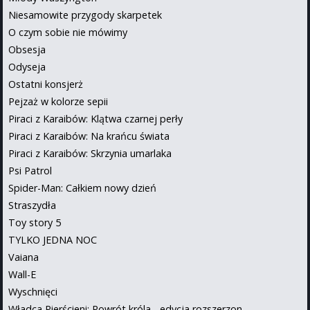
Niesamowite przygody skarpetek
O czym sobie nie mówimy
Obsesja
Odyseja
Ostatni konsjerż
Pejzaż w kolorze sepii
Piraci z Karaibów: Klątwa czarnej perły
Piraci z Karaibów: Na krańcu świata
Piraci z Karaibów: Skrzynia umarlaka
Psi Patrol
Spider-Man: Całkiem nowy dzień
Straszydła
Toy story 5
TYLKO JEDNA NOC
Vaiana
Wall-E
Wyschnięci
Władca Pierścieni: Powrót króla - edycja rozszerzon...