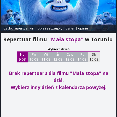
Idź do:
repertuar kin
|
opis i szczegóły
|
trailer
|
opinie
Repertuar filmu
"Mała stopa"
w Toruniu
Wybierz dzień
Nd
Pn
Wt
Śr
Czw
Pt
Sb
9 08
10 08
11 08
12 08
13 08
14 08
15 08
Brak repertuaru dla filmu "Mała stopa"
na
dziś.
Wybierz inny dzień z kalendarza powyżej.