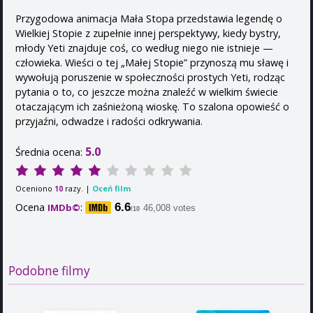
Przygodowa animacja Mała Stopa przedstawia legendę o
Wielkiej Stopie z zupełnie innej perspektywy, kiedy bystry,
młody Yeti znajduje coś, co według niego nie istnieje —
człowieka. Wieści o tej „Małej Stopie” przynoszą mu sławę i
wywołują poruszenie w społeczności prostych Yeti, rodząc
pytania o to, co jeszcze można znaleźć w wielkim świecie
otaczającym ich zaśnieżoną wioskę. To szalona opowieść o
przyjaźni, odwadze i radości odkrywania.
5.0
Średnia ocena:
Oceniono
razy. |
Oceń film
10
Ocena
:
6.6
IMDb©
46,008 votes
/10
Podobne filmy