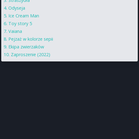
Straszydła
Odyseja
Ice Cream Man
Toy story 5
Vaiana
Pejzaż w kolorze sepii
Ekipa zwierzaków
Zaproszenie (2022)