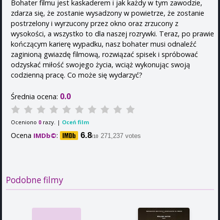
Bohater filmu jest kaskaderem i jak każdy w tym zawodzie,
zdarza się, że zostanie wysadzony w powietrze, że zostanie
postrzelony i wyrzucony przez okno oraz zrzucony z
wysokości, a wszystko to dla naszej rozrywki. Teraz, po prawie
kończącym karierę wypadku, nasz bohater musi odnaleźć
zaginioną gwiazdę filmową, rozwiązać spisek i spróbować
odzyskać miłość swojego życia, wciąż wykonując swoją
codzienną pracę. Co może się wydarzyć?
0.0
Średnia ocena:
Oceniono
razy. |
Oceń film
0
Ocena
:
6.8
IMDb©
271,237 votes
/10
Podobne filmy