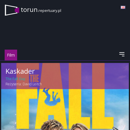
torun
.repertuary.pl
Film
Kaskader
The Fall Guy
Reżyseria:
David Leitch