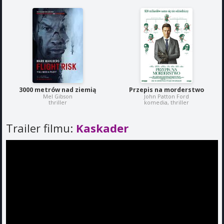
3000 metrów nad ziemią
Przepis na morderstwo
Mel Gibson
John Patton Ford
thriller
komedia, thriller
Trailer filmu:
Kaskader