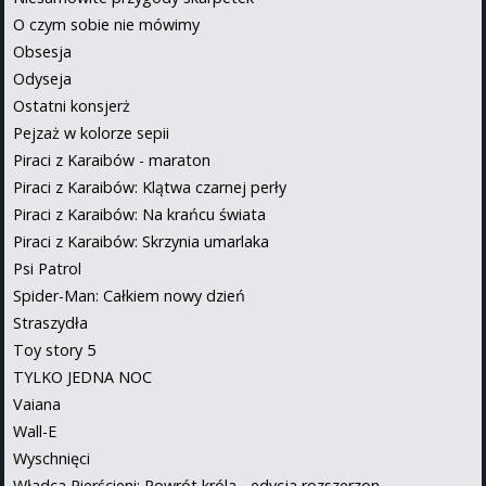
O czym sobie nie mówimy
Obsesja
Odyseja
Ostatni konsjerż
Pejzaż w kolorze sepii
Piraci z Karaibów - maraton
Piraci z Karaibów: Klątwa czarnej perły
Piraci z Karaibów: Na krańcu świata
Piraci z Karaibów: Skrzynia umarlaka
Psi Patrol
Spider-Man: Całkiem nowy dzień
Straszydła
Toy story 5
TYLKO JEDNA NOC
Vaiana
Wall-E
Wyschnięci
Władca Pierścieni: Powrót króla - edycja rozszerzon...