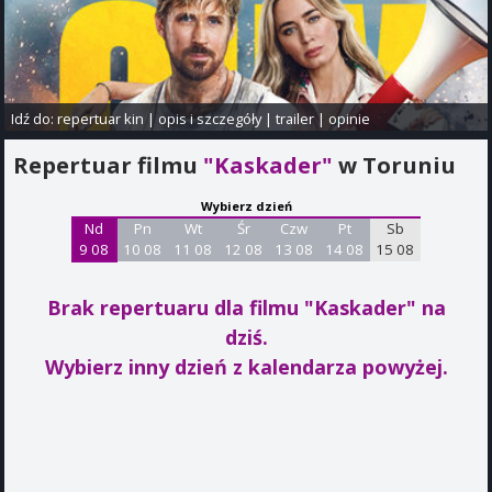
Idź do:
repertuar kin
|
opis i szczegóły
|
trailer
|
opinie
Repertuar filmu
"Kaskader"
w Toruniu
Wybierz dzień
Nd
Pn
Wt
Śr
Czw
Pt
Sb
9 08
10 08
11 08
12 08
13 08
14 08
15 08
Brak repertuaru dla filmu "Kaskader"
na
dziś.
Wybierz inny dzień z kalendarza powyżej.