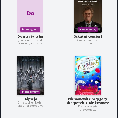
Do
Do utraty tchu
Ostatni konsjerż
Jean-Luc Godard
Gaston Solnicki
dramat, romans
dramat
Odyseja
Niesamowite przygody
Christopher Nolan
skarpetek 3. Ale kosmos!
akcja, przygodowy
Elżbieta Wąsik
przygodowy