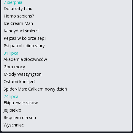
7 sierpnia
Do utraty tchu
Homo sapiens?
Ice Cream Man
Kandydaci śmierci
Pejzaż w kolorze sepii
Psi patrol i dinozaury
31 lipca
Akademia złoczyńców
Góra mocy
Młody Waszyngton
Ostatni konsjerż
Spider-Man: Całkiem nowy dzień
24 lipca
Ekipa zwierzaków
Jej piekło
Requiem dla snu
Wyschnięci