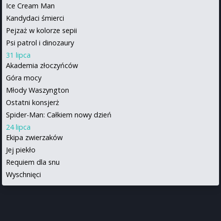
Ice Cream Man
Kandydaci śmierci
Pejzaż w kolorze sepii
Psi patrol i dinozaury
31 lipca
Akademia złoczyńców
Góra mocy
Młody Waszyngton
Ostatni konsjerż
Spider-Man: Całkiem nowy dzień
24 lipca
Ekipa zwierzaków
Jej piekło
Requiem dla snu
Wyschnięci