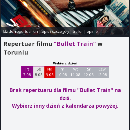
Idź do:
repertuar kin
|
opis i szczegóły
|
trailer
|
opinie
Repertuar filmu
"Bullet Train"
w
Toruniu
Wybierz dzień
Pt
Sb
Nd
Pn
Wt
Śr
Czw
7 08
8 08
9 08
10 08
11 08
12 08
13 08
Brak repertuaru dla filmu "Bullet Train"
na
dziś.
Wybierz inny dzień z kalendarza powyżej.