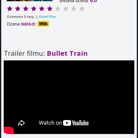
6.0
Średnia ocena:
Oceniono
razy. |
Oceń film
5
Ocena
:
IMDb©
Trailer filmu:
Bullet Train