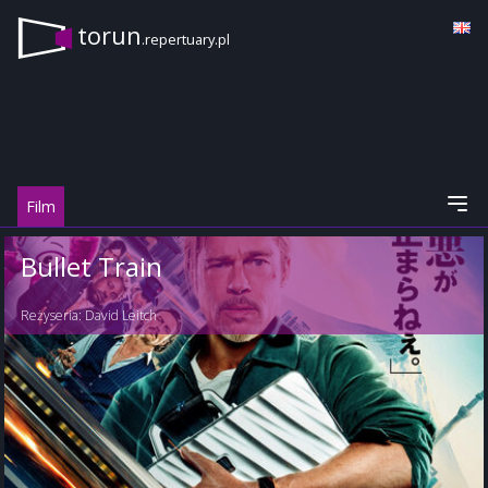
torun
.repertuary.pl
Film
Bullet Train
Reżyseria:
David Leitch