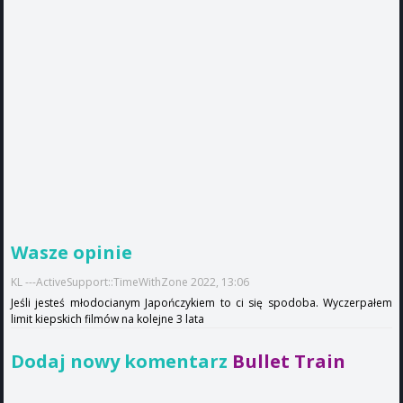
Wasze opinie
KL ---ActiveSupport::TimeWithZone 2022, 13:06
Jeśli jesteś młodocianym Japończykiem to ci się spodoba. Wyczerpałem
limit kiepskich filmów na kolejne 3 lata
Dodaj nowy komentarz
Bullet Train