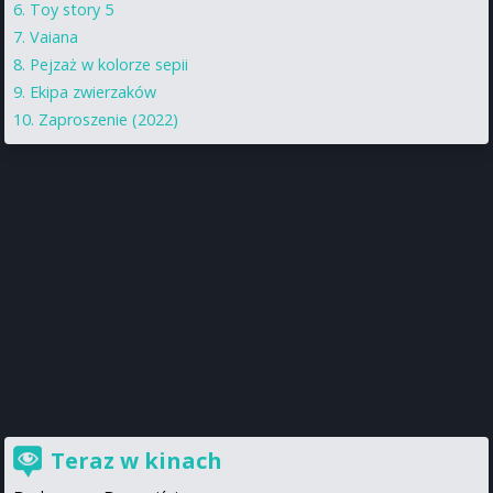
Toy story 5
Vaiana
Pejzaż w kolorze sepii
Ekipa zwierzaków
Zaproszenie (2022)
Teraz w kinach